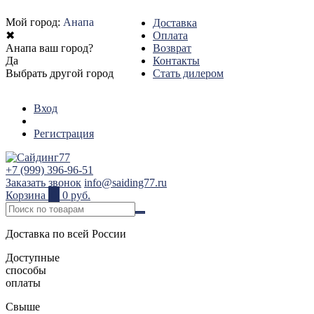
Мой город:
Анапа
Доставка
✖
Оплата
Анапа ваш город?
Возврат
Да
Контакты
Выбрать другой город
Стать дилером
Вход
Регистрация
+7 (999) 396-96-51
Заказать звонок
info@saiding77.ru
Корзина
0
0 руб.
Доставка по всей России
Доступные
способы
оплаты
Свыше