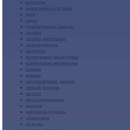
водосток
водосточная система
дача
декор
декоративные панели
дизайн
дизайн интерьера
долговечность
интерьер
кровельные аксессуары
кровельные материалы
кровля
крыша
ландшафтный дизайн
легкий монтаж
металл
металлочерепица
монтаж
наружная отделка
облицовка
отделка