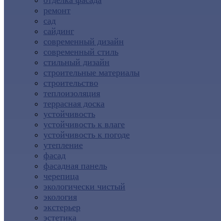
отделка фасада
ремонт
сад
сайдинг
современный дизайн
современный стиль
стильный дизайн
строительные материалы
строительство
теплоизоляция
террасная доска
устойчивость
устойчивость к влаге
устойчивость к погоде
утепление
фасад
фасадная панель
черепица
экологически чистый
экология
экстерьер
эстетика