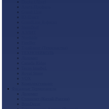
Docke (Дёке)
Альта-Профиль
Grand Line
Ю-Пласт
GrandLine Я-фасад
SteinDorf
АЭЛИТ
Nordside
FineBer
Т-сайдинг (Техоснастка)
ТЕХНОНИКОЛЬ
Доломит
Canada Ridge
Tecos ImaBeL
Royal Stone
VOX
Комплектующие
Фасадные Термопанели
Доломит
Стенолит (Китай-Россия)
BrusDecor