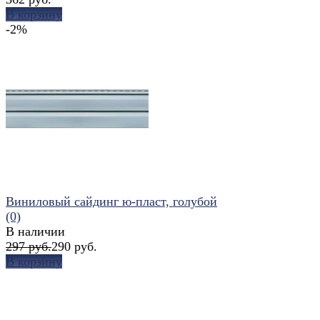
В корзину
-2%
избранное
сравнить
Виниловый сайдинг ю-пласт, голубой
(0)
В наличии
297 руб.
290 руб.
В корзину