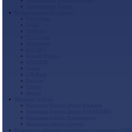
Термопанели Аляска (Россия)
Термопанели Zodiac
Фиброцементный сайдинг
Fibra Plank
Panda
SidWood
FCS Group
Фибростар
БЕТЭКО
Кирисс Фасад
КАНЬОН
Cedral
CM Bord
Decover
Latonit
Мирко
Фасадная плитка
Фасадная Плитка Docke Premium
Фасадная Плитка Docke STANDARD
Фасадная плитка Технониколь
Фасадная плитка Симтер
Изделия из древесно-полимерного композита (ДПК