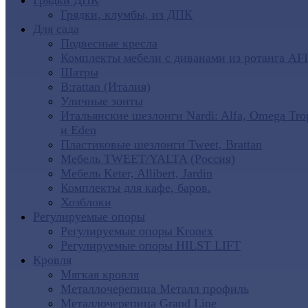
Грядки ДПК
Грядки, клумбы, из ДПК
Для сада
Подвесные кресла
Комплекты мебели с диванами из ротанга AF
Шатры
B:rattan (Италия)
Уличные зонты
Итальянские шезлонги Nardi: Alfa, Omega Tro
и Eden
Пластиковые шезлонги Tweet, Brattan
Мебель TWEET/YALTA (Россия)
Мебель Keter, Allibert, Jardin
Комплекты для кафе, баров.
Хозблоки
Регулируемые опоры
Регулируемые опоры Kronex
Регулируемые опоры HILST LIFT
Кровля
Мягкая кровля
Металлочерепица Металл профиль
Металлочерепица Grand Line