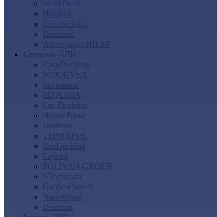
MultiDeck
Holzhof
Cm Decking
Dortmax
Аксесуары HILST
Ступени ДПК
EasyDecking
WOODVEX
Savewood
SEQUOIA
Cm Decking
NauticPrime
Dortmax
TERRAPOL
RusDecking
Faynag
POLIVAN GROUP
I-Techplast
GardenParkett
NanoWood
Deckron