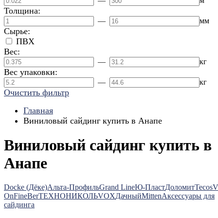
—
м
Толщина:
—
мм
Сырье:
ПВХ
Вес:
—
кг
Вес упаковки:
—
кг
Очистить фильтр
Главная
Виниловый сайдинг купить в Анапе
Виниловый сайдинг купить в
Анапе
Docke (Дёке)
Альта-Профиль
Grand Line
Ю-Пласт
Доломит
Tecos
V
On
FineBer
ТЕХНОНИКОЛЬ
VOX
Дачный
Mitten
Аксессуары для
сайдинга