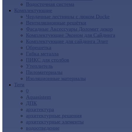
Водосточная система
Комплектующие
Чердачные лестницы с люком Docke
Вентиляционные решётки
Фасадные Аксессуары Доломит декор
Комплектующие Эконом для Сайдинга
Комплектующие для cайдинга Элит
Обрешетка
Гибка металла
ПИКС для столбов
Утеплитель
Пиломатериалы
Изоляционные материалы
Теги
0
Aquasistem
ДПК
архитектура
архитектурные решения
архитектурные элементы
водоотведение