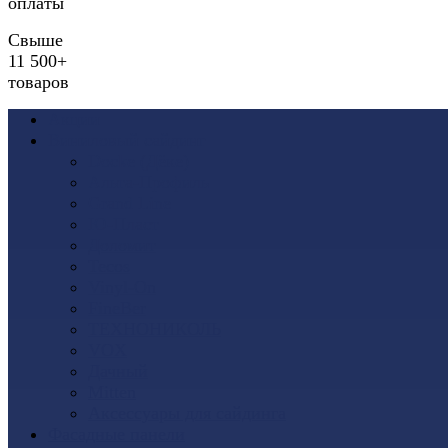
оплаты
Свыше
11 500+
товаров
Акции
Виниловый сайдинг
Docke (Дёке)
Альта-Профиль
Grand Line
Ю-Пласт
Доломит
Tecos
Vinyl-On
FineBer
ТЕХНОНИКОЛЬ
VOX
Дачный
Mitten
Аксессуары для сайдинга
Фасадные панели