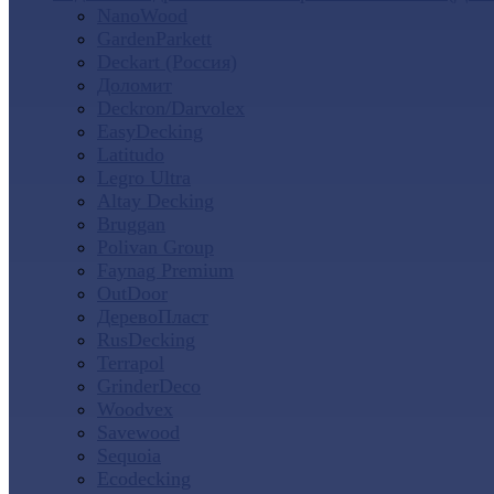
NanoWood
GardenParkett
Deckart (Россия)
Доломит
Deckron/Darvolex
EasyDecking
Latitudo
Legro Ultra
Altay Decking
Bruggan
Polivan Group
Faynag Premium
OutDoor
ДеревоПласт
RusDecking
Terrapol
GrinderDeco
Woodvex
Savewood
Sequoia
Ecodecking