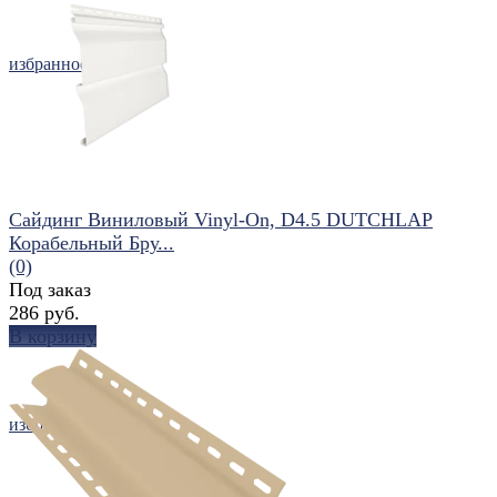
избранное
сравнить
Сайдинг Виниловый Vinyl-On, D4.5 DUTCHLAP
Корабельный Бру...
(0)
Под заказ
286 руб.
В корзину
избранное
сравнить