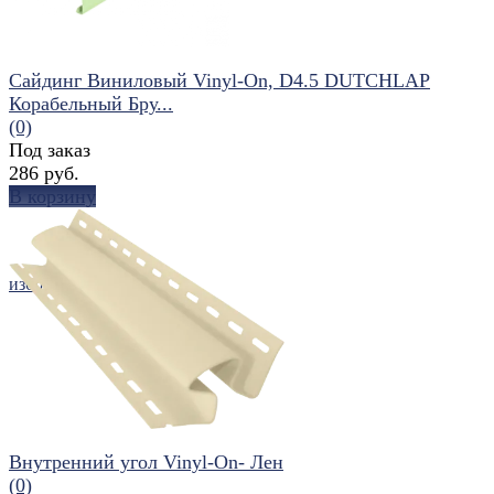
Сайдинг Виниловый Vinyl-On, D4.5 DUTCHLAP
Корабельный Бру...
(0)
Под заказ
286 руб.
В корзину
избранное
сравнить
Внутренний угол Vinyl-On- Лен
(0)