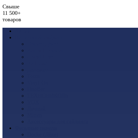
Свыше
11 500+
товаров
Акции
Виниловый сайдинг
Docke (Дёке)
Альта-Профиль
Grand Line
Ю-Пласт
Доломит
Tecos
Vinyl-On
FineBer
ТЕХНОНИКОЛЬ
VOX
Дачный
Mitten
Аксессуары для сайдинга
Фасадные панели
Docke (Дёке)