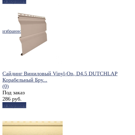
В корзину
избранное
сравнить
Сайдинг Виниловый Vinyl-On, D4.5 DUTCHLAP
Корабельный Бру...
(0)
Под заказ
286 руб.
В корзину
избранное
сравнить