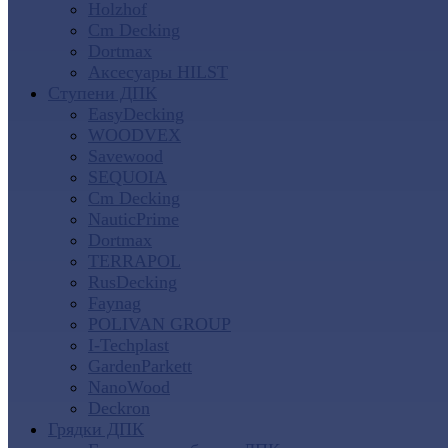
Holzhof
Cm Decking
Dortmax
Аксесуары HILST
Ступени ДПК
EasyDecking
WOODVEX
Savewood
SEQUOIA
Cm Decking
NauticPrime
Dortmax
TERRAPOL
RusDecking
Faynag
POLIVAN GROUP
I-Techplast
GardenParkett
NanoWood
Deckron
Грядки ДПК