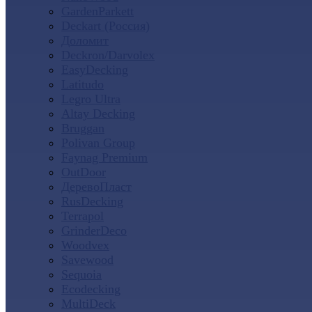
GardenParkett
Deckart (Россия)
Доломит
Deckron/Darvolex
EasyDecking
Latitudo
Legro Ultra
Altay Decking
Bruggan
Polivan Group
Faynag Premium
OutDoor
ДеревоПласт
RusDecking
Terrapol
GrinderDeco
Woodvex
Savewood
Sequoia
Ecodecking
MultiDeck