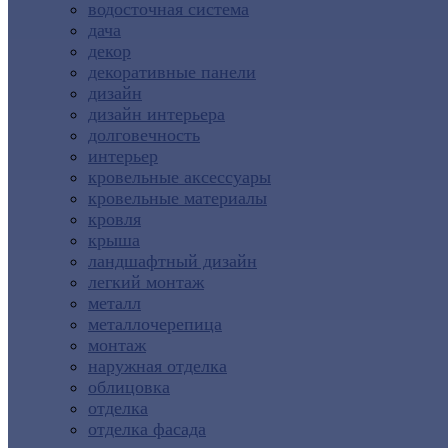
водосточная система
дача
декор
декоративные панели
дизайн
дизайн интерьера
долговечность
интерьер
кровельные аксессуары
кровельные материалы
кровля
крыша
ландшафтный дизайн
легкий монтаж
металл
металлочерепица
монтаж
наружная отделка
облицовка
отделка
отделка фасада