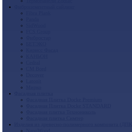
Термопанели Zodiac
Фиброцементный сайдинг
Fibra Plank
Panda
SidWood
FCS Group
Фибростар
БЕТЭКО
Кирисс Фасад
КАНЬОН
Cedral
CM Bord
Decover
Latonit
Мирко
Фасадная плитка
Фасадная Плитка Docke Premium
Фасадная Плитка Docke STANDARD
Фасадная плитка Технониколь
Фасадная плитка Симтер
Изделия из древесно-полимерного композита (ДПК
NanoWood