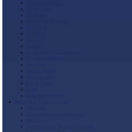
Альта-Профиль
Grand Line
Ю-Пласт
GrandLine Я-фасад
SteinDorf
АЭЛИТ
Nordside
FineBer
Т-сайдинг (Техоснастка)
ТЕХНОНИКОЛЬ
Доломит
Canada Ridge
Tecos ImaBeL
Royal Stone
VOX
Комплектующие
Фасадные Термопанели
Доломит
Стенолит (Китай-Россия)
BrusDecor
Термопанели Аляска (Россия)