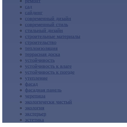
ремонт
сад
сайдинг
современный дизайн
современный стиль
стильный дизайн
строительные материалы
строительство
теплоизоляция
террасная доска
устойчивость
устойчивость к влаге
устойчивость к погоде
утепление
фасад
фасадная панель
черепица
экологически чистый
экология
экстерьер
эстетика