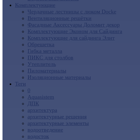
Комплектующие
Чердачные лестницы с люком Docke
Вентиляционные решётки
Фасадные Аксессуары Доломит декор
Комплектующие Эконом для Сайдинга
Комплектующие для cайдинга Элит
Обрешетка
Гибка металла
ПИКС для столбов
Утеплитель
Пиломатериалы
Изоляционные материалы
Теги
0
Aquasistem
ДПК
архитектура
архитектурные решения
архитектурные элементы
водоотведение
водосток