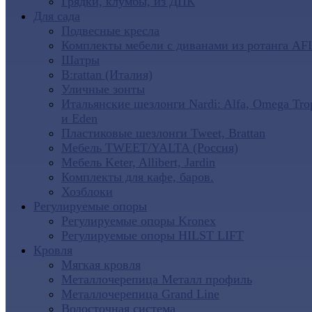
Грядки, клумбы, из ДПК
Для сада
Подвесные кресла
Комплекты мебели с диванами из ротанга AF
Шатры
B:rattan (Италия)
Уличные зонты
Итальянские шезлонги Nardi: Alfa, Omega Tro
и Eden
Пластиковые шезлонги Tweet, Brattan
Мебель TWEET/YALTA (Россия)
Мебель Keter, Allibert, Jardin
Комплекты для кафе, баров.
Хозблоки
Регулируемые опоры
Регулируемые опоры Kronex
Регулируемые опоры HILST LIFT
Кровля
Мягкая кровля
Металлочерепица Металл профиль
Металлочерепица Grand Line
Водосточная система