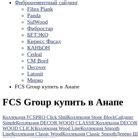
Фиброцементный сайдинг
Fibra Plank
Panda
SidWood
Фибростар
БЕТЭКО
Кирисс Фасад
КАНЬОН
Cedral
CM Bord
Decover
Latonit
Мирко
FCS Group купить в Анапе
FCS Group купить в Анапе
Коллекция FCSPRO Click Shtil
Коллекция Stone Block
Сайдинг
Simple
Коллекция DECOR WOOD CLASSIC
Коллекция DECOR
WOOD CLICK
Коллекция Wood Line
Коллекция Smooth
Line
Коллекция Classic Wood
Коллекция Classic Smooth
Дерево 