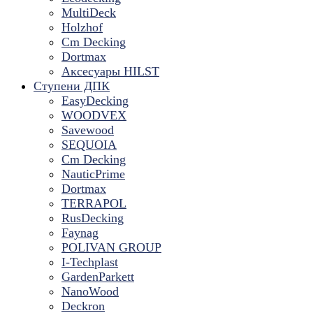
MultiDeck
Holzhof
Cm Decking
Dortmax
Аксесуары HILST
Ступени ДПК
EasyDecking
WOODVEX
Savewood
SEQUOIA
Cm Decking
NauticPrime
Dortmax
TERRAPOL
RusDecking
Faynag
POLIVAN GROUP
I-Techplast
GardenParkett
NanoWood
Deckron