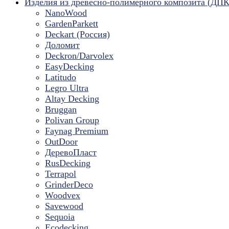
Изделия из древесно-полимерного композита (ДПК
NanoWood
GardenParkett
Deckart (Россия)
Доломит
Deckron/Darvolex
EasyDecking
Latitudo
Legro Ultra
Altay Decking
Bruggan
Polivan Group
Faynag Premium
OutDoor
ДеревоПласт
RusDecking
Terrapol
GrinderDeco
Woodvex
Savewood
Sequoia
Ecodecking