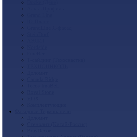
Docke (Дёке)
Альта-Профиль
Grand Line
Ю-Пласт
GrandLine Я-фасад
SteinDorf
АЭЛИТ
Nordside
FineBer
Т-сайдинг (Техоснастка)
ТЕХНОНИКОЛЬ
Доломит
Canada Ridge
Tecos ImaBeL
Royal Stone
VOX
Комплектующие
Фасадные Термопанели
Доломит
Стенолит (Китай-Россия)
BrusDecor