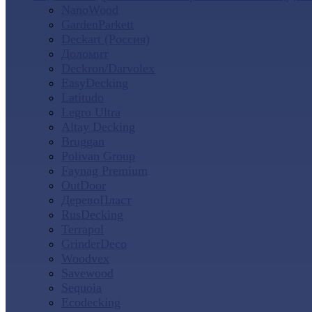
NanoWood
GardenParkett
Deckart (Россия)
Доломит
Deckron/Darvolex
EasyDecking
Latitudo
Legro Ultra
Altay Decking
Bruggan
Polivan Group
Faynag Premium
OutDoor
ДеревоПласт
RusDecking
Terrapol
GrinderDeco
Woodvex
Savewood
Sequoia
Ecodecking