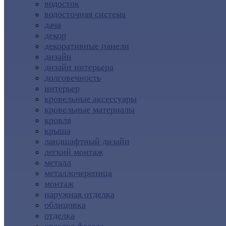
водосток
водосточная система
дача
декор
декоративные панели
дизайн
дизайн интерьера
долговечность
интерьер
кровельные аксессуары
кровельные материалы
кровля
крыша
ландшафтный дизайн
легкий монтаж
металл
металлочерепица
монтаж
наружная отделка
облицовка
отделка