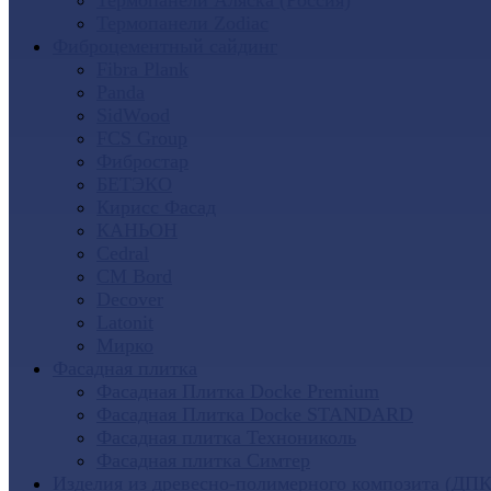
Термопанели Аляска (Россия)
Термопанели Zodiac
Фиброцементный сайдинг
Fibra Plank
Panda
SidWood
FCS Group
Фибростар
БЕТЭКО
Кирисс Фасад
КАНЬОН
Cedral
CM Bord
Decover
Latonit
Мирко
Фасадная плитка
Фасадная Плитка Docke Premium
Фасадная Плитка Docke STANDARD
Фасадная плитка Технониколь
Фасадная плитка Симтер
Изделия из древесно-полимерного композита (ДПК