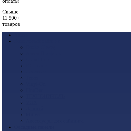
оплаты
Свыше
11 500+
товаров
Акции
Виниловый сайдинг
Docke (Дёке)
Альта-Профиль
Grand Line
Ю-Пласт
Доломит
Tecos
Vinyl-On
FineBer
ТЕХНОНИКОЛЬ
VOX
Дачный
Mitten
Аксессуары для сайдинга
Фасадные панели