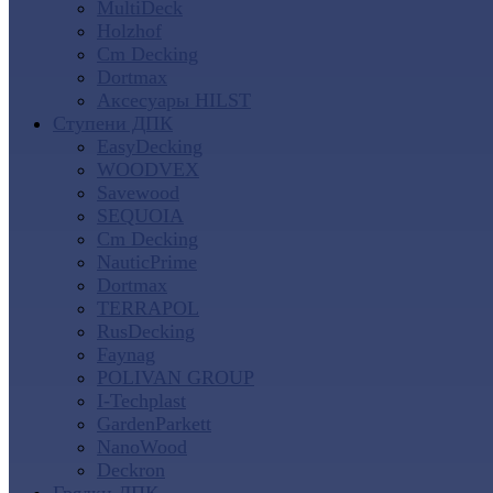
MultiDeck
Holzhof
Cm Decking
Dortmax
Аксесуары HILST
Ступени ДПК
EasyDecking
WOODVEX
Savewood
SEQUOIA
Cm Decking
NauticPrime
Dortmax
TERRAPOL
RusDecking
Faynag
POLIVAN GROUP
I-Techplast
GardenParkett
NanoWood
Deckron