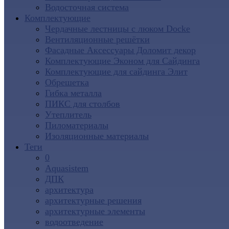
Водосточная система
Комплектующие
Чердачные лестницы с люком Docke
Вентиляционные решётки
Фасадные Аксессуары Доломит декор
Комплектующие Эконом для Сайдинга
Комплектующие для cайдинга Элит
Обрешетка
Гибка металла
ПИКС для столбов
Утеплитель
Пиломатериалы
Изоляционные материалы
Теги
0
Aquasistem
ДПК
архитектура
архитектурные решения
архитектурные элементы
водоотведение