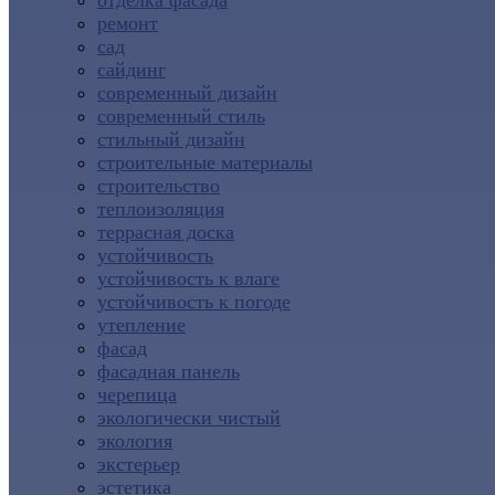
отделка фасада
ремонт
сад
сайдинг
современный дизайн
современный стиль
стильный дизайн
строительные материалы
строительство
теплоизоляция
террасная доска
устойчивость
устойчивость к влаге
устойчивость к погоде
утепление
фасад
фасадная панель
черепица
экологически чистый
экология
экстерьер
эстетика