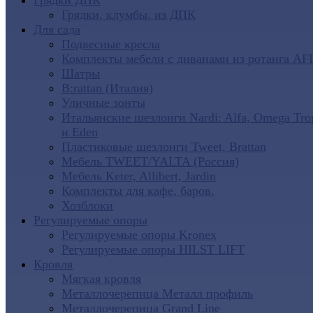
Грядки ДПК
Грядки, клумбы, из ДПК
Для сада
Подвесные кресла
Комплекты мебели с диванами из ротанга AF
Шатры
B:rattan (Италия)
Уличные зонты
Итальянские шезлонги Nardi: Alfa, Omega Tro
и Eden
Пластиковые шезлонги Tweet, Brattan
Мебель TWEET/YALTA (Россия)
Мебель Keter, Allibert, Jardin
Комплекты для кафе, баров.
Хозблоки
Регулируемые опоры
Регулируемые опоры Kronex
Регулируемые опоры HILST LIFT
Кровля
Мягкая кровля
Металлочерепица Металл профиль
Металлочерепица Grand Line