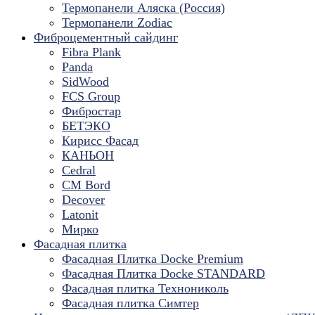
Термопанели Аляска (Россия)
Термопанели Zodiac
Фиброцементный сайдинг
Fibra Plank
Panda
SidWood
FCS Group
Фибростар
БЕТЭКО
Кирисс Фасад
КАНЬОН
Cedral
CM Bord
Decover
Latonit
Мирко
Фасадная плитка
Фасадная Плитка Docke Premium
Фасадная Плитка Docke STANDARD
Фасадная плитка Технониколь
Фасадная плитка Симтер