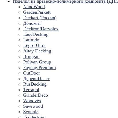
Изделия из древесно-полимерного композита (ДПК
NanoWood
GardenParkett
Deckart (Россия)
Доломит
Deckron/Darvolex
EasyDecking
Latitudo
Legro Ultra
Altay Decking
Bruggan
Polivan Group
Faynag Premium
OutDoor
ДеревоПласт
RusDecking
Terrapol
GrinderDeco
Woodvex
Savewood
Sequoia
Ecodecking