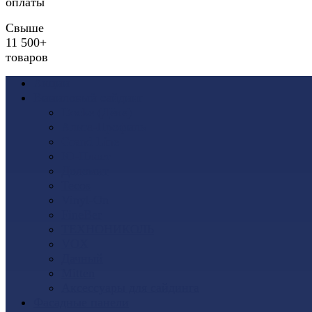
оплаты
Свыше
11 500+
товаров
Акции
Виниловый сайдинг
Docke (Дёке)
Альта-Профиль
Grand Line
Ю-Пласт
Доломит
Tecos
Vinyl-On
FineBer
ТЕХНОНИКОЛЬ
VOX
Дачный
Mitten
Аксессуары для сайдинга
Фасадные панели