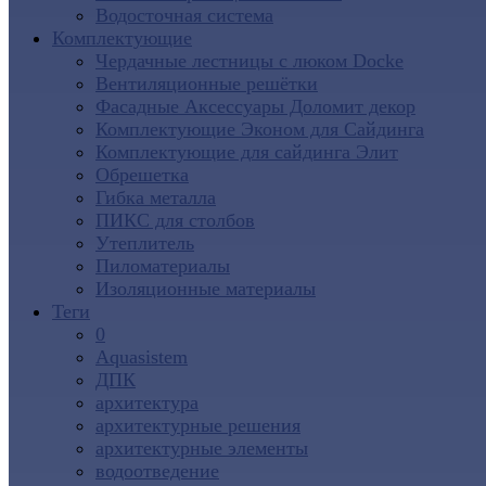
Водосточная система
Комплектующие
Чердачные лестницы с люком Docke
Вентиляционные решётки
Фасадные Аксессуары Доломит декор
Комплектующие Эконом для Сайдинга
Комплектующие для cайдинга Элит
Обрешетка
Гибка металла
ПИКС для столбов
Утеплитель
Пиломатериалы
Изоляционные материалы
Теги
0
Aquasistem
ДПК
архитектура
архитектурные решения
архитектурные элементы
водоотведение