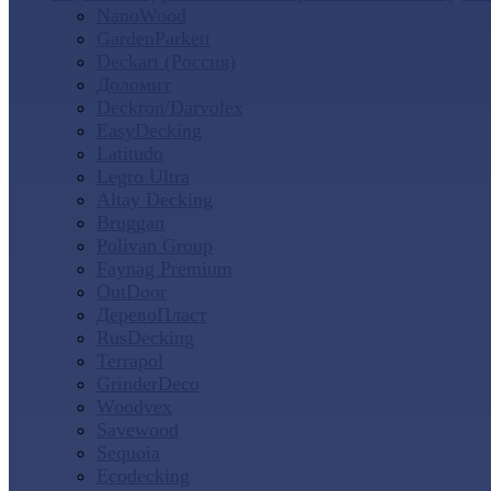
NanoWood
GardenParkett
Deckart (Россия)
Доломит
Deckron/Darvolex
EasyDecking
Latitudo
Legro Ultra
Altay Decking
Bruggan
Polivan Group
Faynag Premium
OutDoor
ДеревоПласт
RusDecking
Terrapol
GrinderDeco
Woodvex
Savewood
Sequoia
Ecodecking