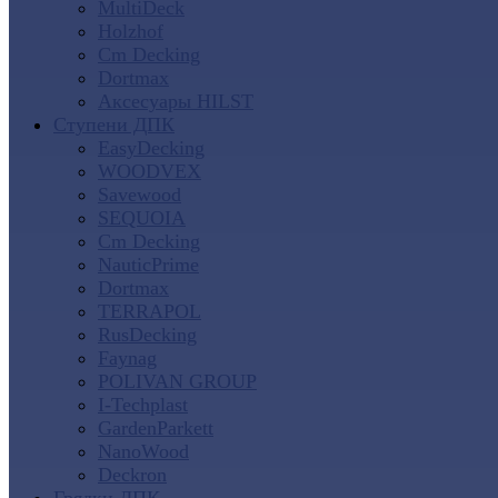
MultiDeck
Holzhof
Cm Decking
Dortmax
Аксесуары HILST
Ступени ДПК
EasyDecking
WOODVEX
Savewood
SEQUOIA
Cm Decking
NauticPrime
Dortmax
TERRAPOL
RusDecking
Faynag
POLIVAN GROUP
I-Techplast
GardenParkett
NanoWood
Deckron