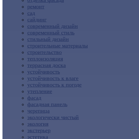
отделка фасада
ремонт
сад
сайдинг
современный дизайн
современный стиль
стильный дизайн
строительные материалы
строительство
теплоизоляция
террасная доска
устойчивость
устойчивость к влаге
устойчивость к погоде
утепление
фасад
фасадная панель
черепица
экологически чистый
экология
экстерьер
эстетика