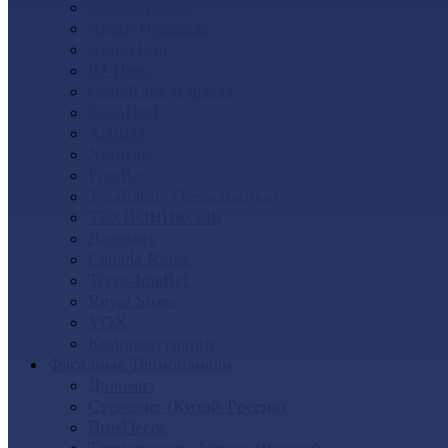
Docke (Дёке)
Альта-Профиль
Grand Line
Ю-Пласт
GrandLine Я-фасад
SteinDorf
АЭЛИТ
Nordside
FineBer
Т-сайдинг (Техоснастка)
ТЕХНОНИКОЛЬ
Доломит
Canada Ridge
Tecos ImaBeL
Royal Stone
VOX
Комплектующие
Фасадные Термопанели
Доломит
Стенолит (Китай-Россия)
BrusDecor