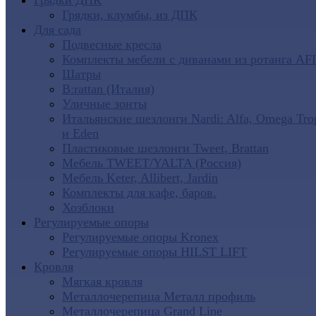
Грядки ДПК
Грядки, клумбы, из ДПК
Для сада
Подвесные кресла
Комплекты мебели с диванами из ротанга AF
Шатры
B:rattan (Италия)
Уличные зонты
Итальянские шезлонги Nardi: Alfa, Omega Tro
и Eden
Пластиковые шезлонги Tweet, Brattan
Мебель TWEET/YALTA (Россия)
Мебель Keter, Allibert, Jardin
Комплекты для кафе, баров.
Хозблоки
Регулируемые опоры
Регулируемые опоры Kronex
Регулируемые опоры HILST LIFT
Кровля
Мягкая кровля
Металлочерепица Металл профиль
Металлочерепица Grand Line