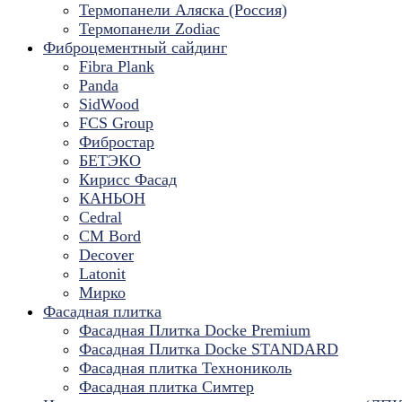
Термопанели Аляска (Россия)
Термопанели Zodiac
Фиброцементный сайдинг
Fibra Plank
Panda
SidWood
FCS Group
Фибростар
БЕТЭКО
Кирисс Фасад
КАНЬОН
Cedral
CM Bord
Decover
Latonit
Мирко
Фасадная плитка
Фасадная Плитка Docke Premium
Фасадная Плитка Docke STANDARD
Фасадная плитка Технониколь
Фасадная плитка Симтер