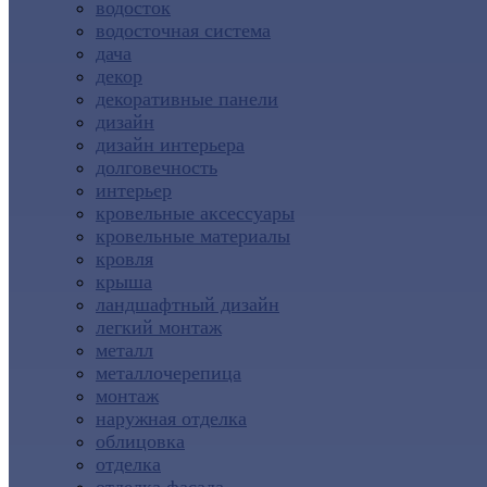
водосток
водосточная система
дача
декор
декоративные панели
дизайн
дизайн интерьера
долговечность
интерьер
кровельные аксессуары
кровельные материалы
кровля
крыша
ландшафтный дизайн
легкий монтаж
металл
металлочерепица
монтаж
наружная отделка
облицовка
отделка