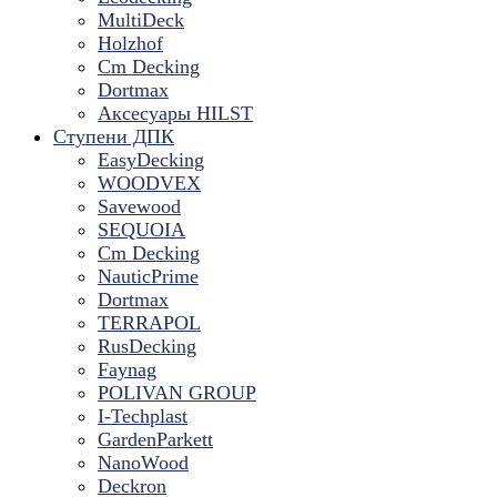
MultiDeck
Holzhof
Cm Decking
Dortmax
Аксесуары HILST
Ступени ДПК
EasyDecking
WOODVEX
Savewood
SEQUOIA
Cm Decking
NauticPrime
Dortmax
TERRAPOL
RusDecking
Faynag
POLIVAN GROUP
I-Techplast
GardenParkett
NanoWood
Deckron