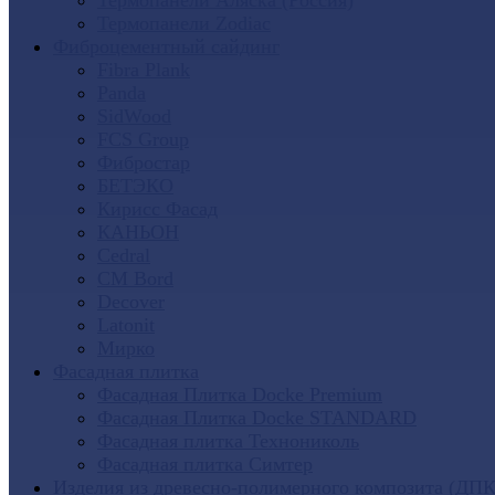
Термопанели Аляска (Россия)
Термопанели Zodiac
Фиброцементный сайдинг
Fibra Plank
Panda
SidWood
FCS Group
Фибростар
БЕТЭКО
Кирисс Фасад
КАНЬОН
Cedral
CM Bord
Decover
Latonit
Мирко
Фасадная плитка
Фасадная Плитка Docke Premium
Фасадная Плитка Docke STANDARD
Фасадная плитка Технониколь
Фасадная плитка Симтер
Изделия из древесно-полимерного композита (ДПК