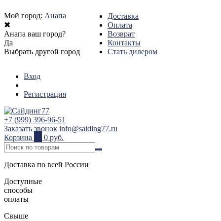
Мой город:
Анапа
Доставка
✖
Оплата
Анапа ваш город?
Возврат
Да
Контакты
Выбрать другой город
Стать дилером
Вход
Регистрация
+7 (999) 396-96-51
Заказать звонок
info@saiding77.ru
Корзина
0
0 руб.
Доставка по всей России
Доступные
способы
оплаты
Свыше