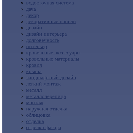
водосточная система
дача
декор
декоративные панели
дизайн
дизайн интерьера
долговечность
интерьер
кровельные аксессуары
кровельные материалы
кровля
крыша
ландшафтный дизайн
легкий монтаж
металл
металлочерепица
монтаж
наружная отделка
облицовка
отделка
отделка фасада