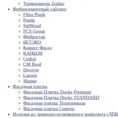
Термопанели Zodiac
Фиброцементный сайдинг
Fibra Plank
Panda
SidWood
FCS Group
Фибростар
БЕТЭКО
Кирисс Фасад
КАНЬОН
Cedral
CM Bord
Decover
Latonit
Мирко
Фасадная плитка
Фасадная Плитка Docke Premium
Фасадная Плитка Docke STANDARD
Фасадная плитка Технониколь
Фасадная плитка Симтер
Изделия из древесно-полимерного композита (ДПК