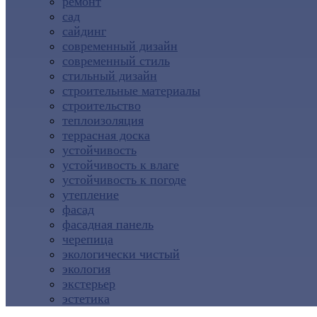
ремонт
сад
сайдинг
современный дизайн
современный стиль
стильный дизайн
строительные материалы
строительство
теплоизоляция
террасная доска
устойчивость
устойчивость к влаге
устойчивость к погоде
утепление
фасад
фасадная панель
черепица
экологически чистый
экология
экстерьер
эстетика