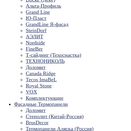
Альта-Профиль
Grand Line
Ю-Пласт
GrandLine Я-фасад
SteinDorf
АЭЛИТ
Nordside
FineBer
Т-сайдинг (Техоснастка)
ТЕХНОНИКОЛЬ
Доломит
Canada Ridge
Tecos ImaBeL
Royal Stone
VOX
Комплектующие
Фасадные Термопанели
Доломит
Стенолит (Китай-Россия)
BrusDecor
Термопанели Аляска (Россия)