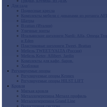
Грядки, клумбы, из ДПК
Для сада
Подвесные кресла
Комплекты мебели с диванами из ротанга AF
Шатры
B:rattan (Италия)
Уличные зонты
Итальянские шезлонги Nardi: Alfa, Omega Tro
и Eden
Пластиковые шезлонги Tweet, Brattan
Мебель TWEET/YALTA (Россия)
Мебель Keter, Allibert, Jardin
Комплекты для кафе, баров.
Хозблоки
Регулируемые опоры
Регулируемые опоры Kronex
Регулируемые опоры HILST LIFT
Кровля
Мягкая кровля
Металлочерепица Металл профиль
Металлочерепица Grand Line
Водосточная система