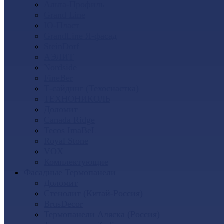
Альта-Профиль
Grand Line
Ю-Пласт
GrandLine Я-фасад
SteinDorf
АЭЛИТ
Nordside
FineBer
Т-сайдинг (Техоснастка)
ТЕХНОНИКОЛЬ
Доломит
Canada Ridge
Tecos ImaBeL
Royal Stone
VOX
Комплектующие
Фасадные Термопанели
Доломит
Стенолит (Китай-Россия)
BrusDecor
Термопанели Аляска (Россия)