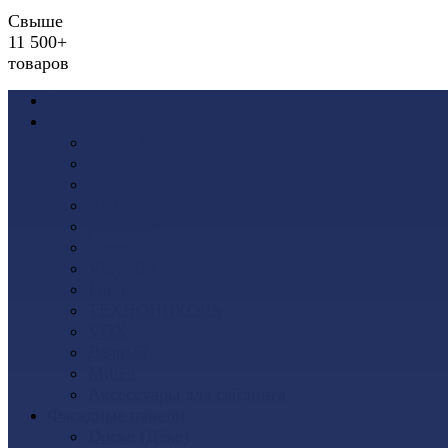
Свыше
11 500+
товаров
Акции
Виниловый сайдинг
Docke (Дёке)
Альта-Профиль
Grand Line
Ю-Пласт
Доломит
Tecos
Vinyl-On
FineBer
ТЕХНОНИКОЛЬ
VOX
Дачный
Mitten
Аксессуары для сайдинга
Фасадные панели
Docke (Дёке)