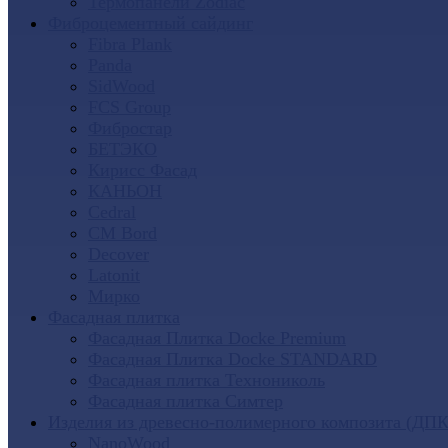
Термопанели Zodiac
Фиброцементный сайдинг
Fibra Plank
Panda
SidWood
FCS Group
Фибростар
БЕТЭКО
Кирисс Фасад
КАНЬОН
Cedral
CM Bord
Decover
Latonit
Мирко
Фасадная плитка
Фасадная Плитка Docke Premium
Фасадная Плитка Docke STANDARD
Фасадная плитка Технониколь
Фасадная плитка Симтер
Изделия из древесно-полимерного композита (ДПК
NanoWood