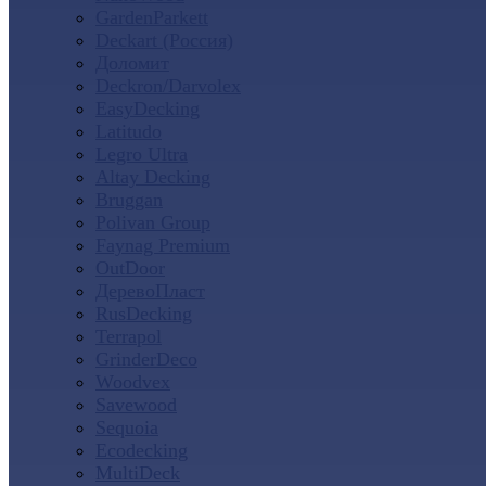
GardenParkett
Deckart (Россия)
Доломит
Deckron/Darvolex
EasyDecking
Latitudo
Legro Ultra
Altay Decking
Bruggan
Polivan Group
Faynag Premium
OutDoor
ДеревоПласт
RusDecking
Terrapol
GrinderDeco
Woodvex
Savewood
Sequoia
Ecodecking
MultiDeck