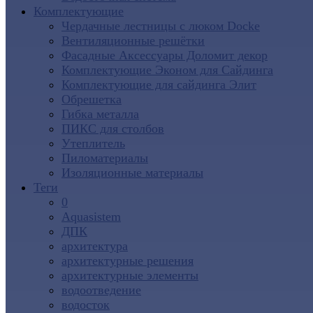
Комплектующие
Чердачные лестницы с люком Docke
Вентиляционные решётки
Фасадные Аксессуары Доломит декор
Комплектующие Эконом для Сайдинга
Комплектующие для cайдинга Элит
Обрешетка
Гибка металла
ПИКС для столбов
Утеплитель
Пиломатериалы
Изоляционные материалы
Теги
0
Aquasistem
ДПК
архитектура
архитектурные решения
архитектурные элементы
водоотведение
водосток