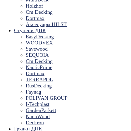
Holzhof
Cm Decking
Dortmax
Аксесуары HILST
Ступени ДПК
EasyDecking
WOODVEX
Savewood
SEQUOIA
Cm Decking
NauticPrime
Dortmax
TERRAPOL
RusDecking
Faynag
POLIVAN GROUP
I-Techplast
GardenParkett
NanoWood
Deckron
Грядки ДПК