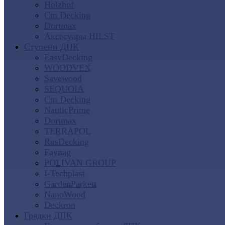
Holzhof
Cm Decking
Dortmax
Аксесуары HILST
Ступени ДПК
EasyDecking
WOODVEX
Savewood
SEQUOIA
Cm Decking
NauticPrime
Dortmax
TERRAPOL
RusDecking
Faynag
POLIVAN GROUP
I-Techplast
GardenParkett
NanoWood
Deckron
Грядки ДПК