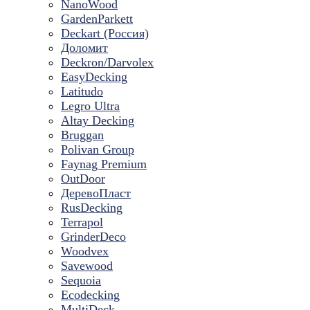
NanoWood
GardenParkett
Deckart (Россия)
Доломит
Deckron/Darvolex
EasyDecking
Latitudo
Legro Ultra
Altay Decking
Bruggan
Polivan Group
Faynag Premium
OutDoor
ДеревоПласт
RusDecking
Terrapol
GrinderDeco
Woodvex
Savewood
Sequoia
Ecodecking
MultiDeck