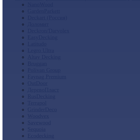
NanoWood
GardenParkett
Deckart (Россия)
Доломит
Deckron/Darvolex
EasyDecking
Latitudo
Legro Ultra
Altay Decking
Bruggan
Polivan Group
Faynag Premium
OutDoor
ДеревоПласт
RusDecking
Terrapol
GrinderDeco
Woodvex
Savewood
Sequoia
Ecodecking