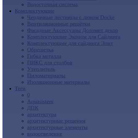
Водосточная система
Комплектующие
Чердачные лестницы с люком Docke
Вентиляционные решётки
Фасадные Аксессуары Доломит декор
Комплектующие Эконом для Сайдинга
Комплектующие для cайдинга Элит
Обрешетка
Гибка металла
ПИКС для столбов
Утеплитель
Пиломатериалы
Изоляционные материалы
Теги
0
Aquasistem
ДПК
архитектура
архитектурные решения
архитектурные элементы
водоотведение