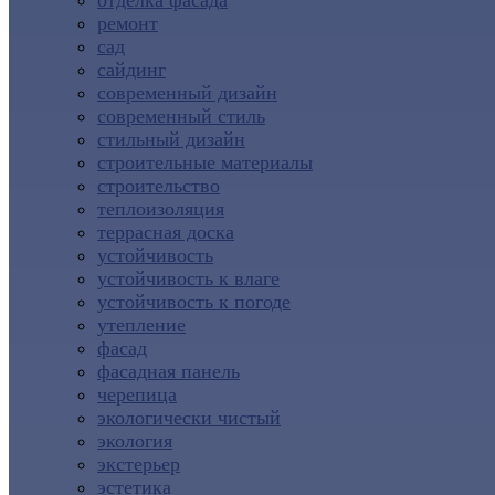
отделка фасада
ремонт
сад
сайдинг
современный дизайн
современный стиль
стильный дизайн
строительные материалы
строительство
теплоизоляция
террасная доска
устойчивость
устойчивость к влаге
устойчивость к погоде
утепление
фасад
фасадная панель
черепица
экологически чистый
экология
экстерьер
эстетика