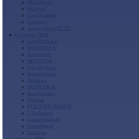
MultiDeck
Holzhof
Cm Decking
Dortmax
Аксесуары HILST
Ступени ДПК
EasyDecking
WOODVEX
Savewood
SEQUOIA
Cm Decking
NauticPrime
Dortmax
TERRAPOL
RusDecking
Faynag
POLIVAN GROUP
I-Techplast
GardenParkett
NanoWood
Deckron