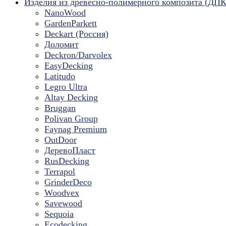
Изделия из древесно-полимерного композита (ДПК
NanoWood
GardenParkett
Deckart (Россия)
Доломит
Deckron/Darvolex
EasyDecking
Latitudo
Legro Ultra
Altay Decking
Bruggan
Polivan Group
Faynag Premium
OutDoor
ДеревоПласт
RusDecking
Terrapol
GrinderDeco
Woodvex
Savewood
Sequoia
Ecodecking