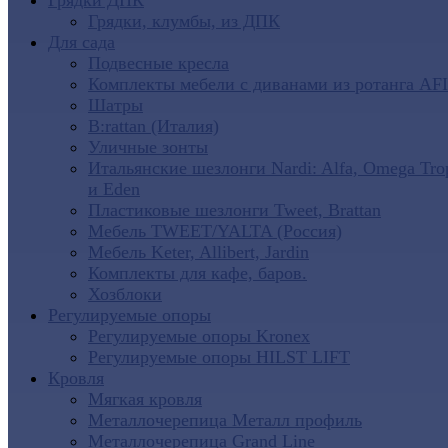
Грядки ДПК
Грядки, клумбы, из ДПК
Для сада
Подвесные кресла
Комплекты мебели с диванами из ротанга AF
Шатры
B:rattan (Италия)
Уличные зонты
Итальянские шезлонги Nardi: Alfa, Omega Tro
и Eden
Пластиковые шезлонги Tweet, Brattan
Мебель TWEET/YALTA (Россия)
Мебель Keter, Allibert, Jardin
Комплекты для кафе, баров.
Хозблоки
Регулируемые опоры
Регулируемые опоры Kronex
Регулируемые опоры HILST LIFT
Кровля
Мягкая кровля
Металлочерепица Металл профиль
Металлочерепица Grand Line