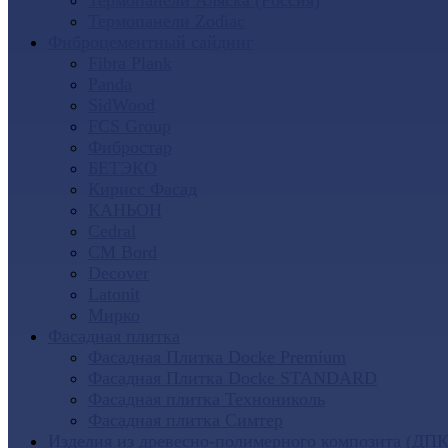
Термопанели Аляска (Россия)
Термопанели Zodiac
Фиброцементный сайдинг
Fibra Plank
Panda
SidWood
FCS Group
Фибростар
БЕТЭКО
Кирисс Фасад
КАНЬОН
Cedral
CM Bord
Decover
Latonit
Мирко
Фасадная плитка
Фасадная Плитка Docke Premium
Фасадная Плитка Docke STANDARD
Фасадная плитка Технониколь
Фасадная плитка Симтер
Изделия из древесно-полимерного композита (ДПК