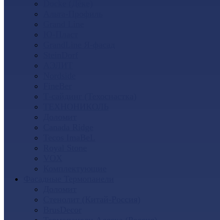
Docke (Дёке)
Альта-Профиль
Grand Line
Ю-Пласт
GrandLine Я-фасад
SteinDorf
АЭЛИТ
Nordside
FineBer
Т-сайдинг (Техоснастка)
ТЕХНОНИКОЛЬ
Доломит
Canada Ridge
Tecos ImaBeL
Royal Stone
VOX
Комплектующие
Фасадные Термопанели
Доломит
Стенолит (Китай-Россия)
BrusDecor