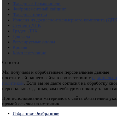
Фасадные Термопанели
Фиброцементный сайдинг
Фасадная плитка
Изделия из древесно-полимерного композита (ДПК
Ступени ДПК
Грядки ДПК
Для сада
Регулируемые опоры
Кровля
Комплектующие
Соцсети
Мы получаем и обрабатываем персональные данные
посетителей нашего сайта в соответствии с
официальн
политикой
. Если вы не даете согласия на обработку сво
персональных данных,вам необходимо покинуть наш са
При использовании материалов с сайта обязательно ука
прямой ссылки на источник.
Избранное
0
избранное