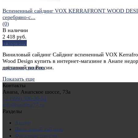
Вспененный сайдинг VOX KERRAFRONT WOOD DES
серебряно-с...
(0)
В наличии
2 418 руб.
В корзину
Виниловый сайдинг Сайдинг вспененный VOX Kerrafro
Wood Design купить в интернет-магазине в Анапе недор
доставкой по России.
избранное
сравнить
Показать еще
Контакты
Анапа, Анапское шоссе, 73а
+7 (999) 396-96-51
info@saiding77.ru
Разделы
Акции
Виниловый сайдинг
Фасадные панели