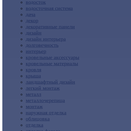
водосток
водосточная система
дача
декор
декоративные панели
дизайн
дизайн интерьера
долговечность
интерьер
кровельные аксессуары
кровельные материалы
кровля
крыша
ландшафтный дизайн
легкий монтаж
металл
металлочерепица
монтаж
наружная отделка
облицовка
отделка