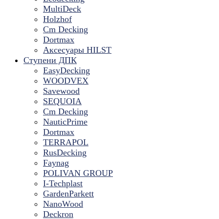
MultiDeck
Holzhof
Cm Decking
Dortmax
Аксесуары HILST
Ступени ДПК
EasyDecking
WOODVEX
Savewood
SEQUOIA
Cm Decking
NauticPrime
Dortmax
TERRAPOL
RusDecking
Faynag
POLIVAN GROUP
I-Techplast
GardenParkett
NanoWood
Deckron