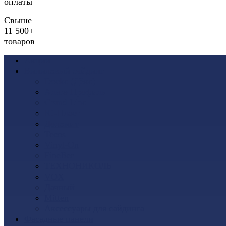
оплаты
Свыше
11 500+
товаров
Акции
Виниловый сайдинг
Docke (Дёке)
Альта-Профиль
Grand Line
Ю-Пласт
Доломит
Tecos
Vinyl-On
FineBer
ТЕХНОНИКОЛЬ
VOX
Дачный
Mitten
Аксессуары для сайдинга
Фасадные панели