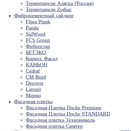
Термопанели Аляска (Россия)
Термопанели Zodiac
Фиброцементный сайдинг
Fibra Plank
Panda
SidWood
FCS Group
Фибростар
БЕТЭКО
Кирисс Фасад
КАНЬОН
Cedral
CM Bord
Decover
Latonit
Мирко
Фасадная плитка
Фасадная Плитка Docke Premium
Фасадная Плитка Docke STANDARD
Фасадная плитка Технониколь
Фасадная плитка Симтер