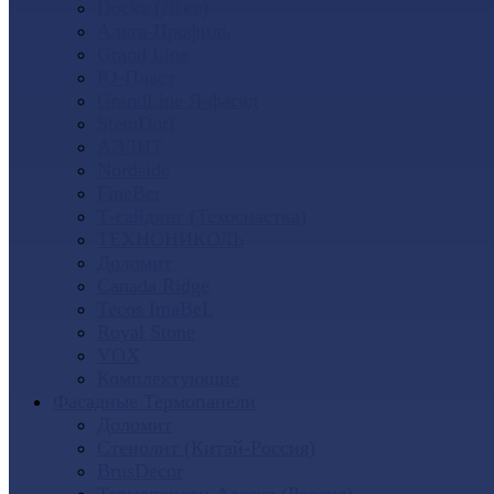
Docke (Дёке)
Альта-Профиль
Grand Line
Ю-Пласт
GrandLine Я-фасад
SteinDorf
АЭЛИТ
Nordside
FineBer
Т-сайдинг (Техоснастка)
ТЕХНОНИКОЛЬ
Доломит
Canada Ridge
Tecos ImaBeL
Royal Stone
VOX
Комплектующие
Фасадные Термопанели
Доломит
Стенолит (Китай-Россия)
BrusDecor