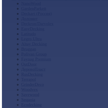
NanoWood
GardenParkett
Deckart (Россия)
Доломит
Deckron/Darvolex
EasyDecking
Latitudo
Legro Ultra
Altay Decking
Bruggan
Polivan Group
Faynag Premium
OutDoor
ДеревоПласт
RusDecking
Terrapol
GrinderDeco
Woodvex
Savewood
Sequoia
Ecodecking