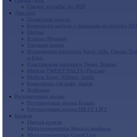
Грядки ДПК
Грядки, клумбы, из ДПК
Для сада
Подвесные кресла
Комплекты мебели с диванами из ротанга AF
Шатры
B:rattan (Италия)
Уличные зонты
Итальянские шезлонги Nardi: Alfa, Omega Tro
и Eden
Пластиковые шезлонги Tweet, Brattan
Мебель TWEET/YALTA (Россия)
Мебель Keter, Allibert, Jardin
Комплекты для кафе, баров.
Хозблоки
Регулируемые опоры
Регулируемые опоры Kronex
Регулируемые опоры HILST LIFT
Кровля
Мягкая кровля
Металлочерепица Металл профиль
Металлочерепица Grand Line