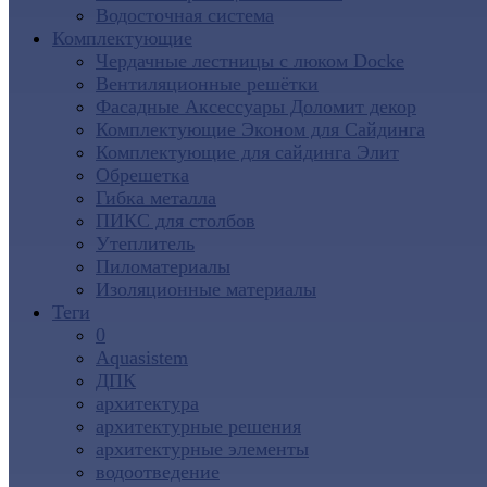
Водосточная система
Комплектующие
Чердачные лестницы с люком Docke
Вентиляционные решётки
Фасадные Аксессуары Доломит декор
Комплектующие Эконом для Сайдинга
Комплектующие для cайдинга Элит
Обрешетка
Гибка металла
ПИКС для столбов
Утеплитель
Пиломатериалы
Изоляционные материалы
Теги
0
Aquasistem
ДПК
архитектура
архитектурные решения
архитектурные элементы
водоотведение