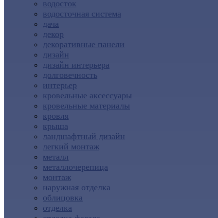
водосток
водосточная система
дача
декор
декоративные панели
дизайн
дизайн интерьера
долговечность
интерьер
кровельные аксессуары
кровельные материалы
кровля
крыша
ландшафтный дизайн
легкий монтаж
металл
металлочерепица
монтаж
наружная отделка
облицовка
отделка