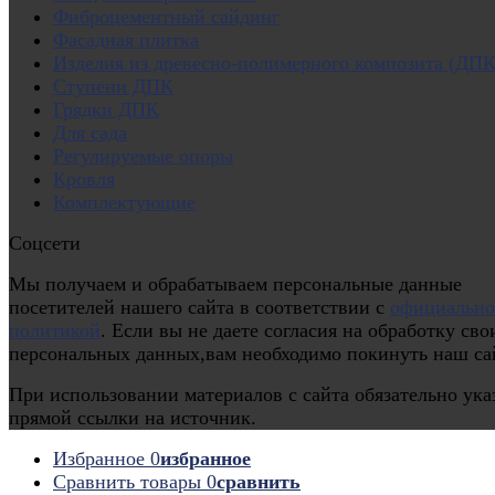
Фиброцементный сайдинг
Фасадная плитка
Изделия из древесно-полимерного композита (ДПК
Ступени ДПК
Грядки ДПК
Для сада
Регулируемые опоры
Кровля
Комплектующие
Соцсети
Мы получаем и обрабатываем персональные данные
посетителей нашего сайта в соответствии с
официальн
политикой
. Если вы не даете согласия на обработку сво
персональных данных,вам необходимо покинуть наш са
При использовании материалов с сайта обязательно ука
прямой ссылки на источник.
Избранное
0
избранное
Сравнить товары
0
сравнить