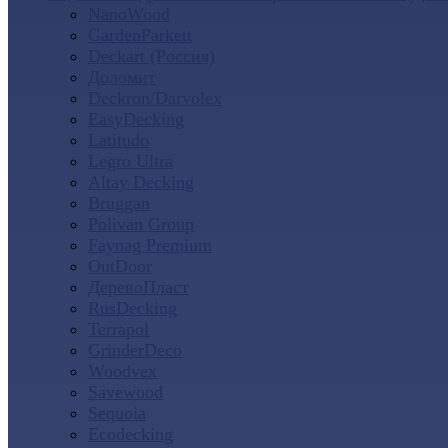
NanoWood
GardenParkett
Deckart (Россия)
Доломит
Deckron/Darvolex
EasyDecking
Latitudo
Legro Ultra
Altay Decking
Bruggan
Polivan Group
Faynag Premium
OutDoor
ДеревоПласт
RusDecking
Terrapol
GrinderDeco
Woodvex
Savewood
Sequoia
Ecodecking