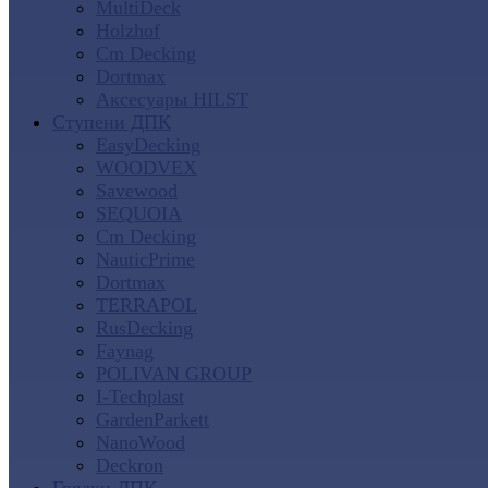
MultiDeck
Holzhof
Cm Decking
Dortmax
Аксесуары HILST
Ступени ДПК
EasyDecking
WOODVEX
Savewood
SEQUOIA
Cm Decking
NauticPrime
Dortmax
TERRAPOL
RusDecking
Faynag
POLIVAN GROUP
I-Techplast
GardenParkett
NanoWood
Deckron