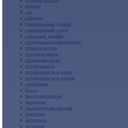
отделка фасада
ремонт
сад
сайдинг
современный дизайн
современный стиль
стильный дизайн
строительные материалы
строительство
теплоизоляция
террасная доска
устойчивость
устойчивость к влаге
устойчивость к погоде
утепление
фасад
фасадная панель
черепица
экологически чистый
экология
экстерьер
эстетика