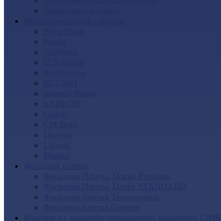
Термопанели Аляска (Россия)
Термопанели Zodiac
Фиброцементный сайдинг
Fibra Plank
Panda
SidWood
FCS Group
Фибростар
БЕТЭКО
Кирисс Фасад
КАНЬОН
Cedral
CM Bord
Decover
Latonit
Мирко
Фасадная плитка
Фасадная Плитка Docke Premium
Фасадная Плитка Docke STANDARD
Фасадная плитка Технониколь
Фасадная плитка Симтер
Изделия из древесно-полимерного композита (ДПК