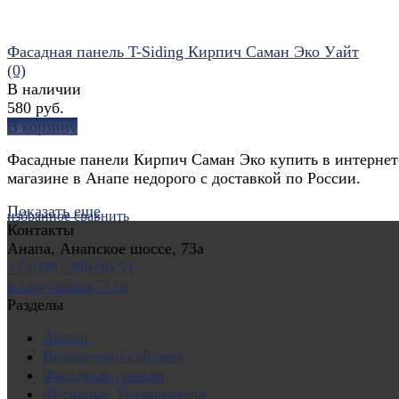
Фасадная панель T-Siding Кирпич Саман Эко Уайт
(0)
В наличии
580 руб.
В корзину
Фасадные панели Кирпич Саман Эко купить в интернет
магазине в Анапе недорого с доставкой по России.
Показать еще
избранное
сравнить
Контакты
Анапа, Анапское шоссе, 73а
+7 (999) 396-96-51
info@saiding77.ru
Разделы
Акции
Виниловый сайдинг
Фасадные панели
Фасадные Термопанели