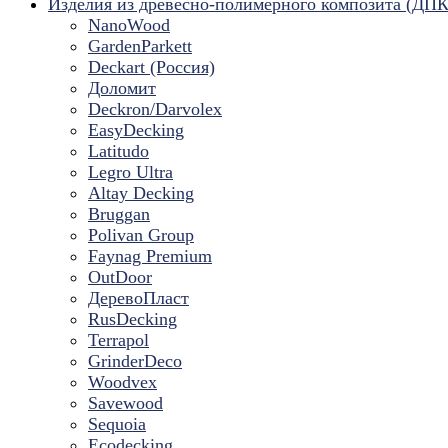
Изделия из древесно-полимерного композита (ДПК
NanoWood
GardenParkett
Deckart (Россия)
Доломит
Deckron/Darvolex
EasyDecking
Latitudo
Legro Ultra
Altay Decking
Bruggan
Polivan Group
Faynag Premium
OutDoor
ДеревоПласт
RusDecking
Terrapol
GrinderDeco
Woodvex
Savewood
Sequoia
Ecodecking