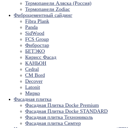
Термопанели Аляска (Россия)
Термопанели Zodiac
Фиброцементный сайдинг
Fibra Plank
Panda
SidWood
FCS Group
Фибростар
БЕТЭКО
Кирисс Фасад
КАНЬОН
Cedral
CM Bord
Decover
Latonit
Мирко
Фасадная плитка
Фасадная Плитка Docke Premium
Фасадная Плитка Docke STANDARD
Фасадная плитка Технониколь
Фасадная плитка Симтер