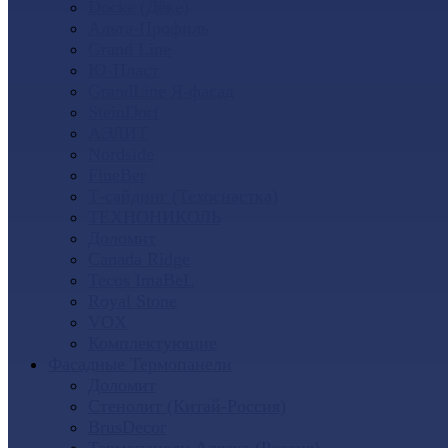
Docke (Дёке)
Альта-Профиль
Grand Line
Ю-Пласт
GrandLine Я-фасад
SteinDorf
АЭЛИТ
Nordside
FineBer
Т-сайдинг (Техоснастка)
ТЕХНОНИКОЛЬ
Доломит
Canada Ridge
Tecos ImaBeL
Royal Stone
VOX
Комплектующие
Фасадные Термопанели
Доломит
Стенолит (Китай-Россия)
BrusDecor