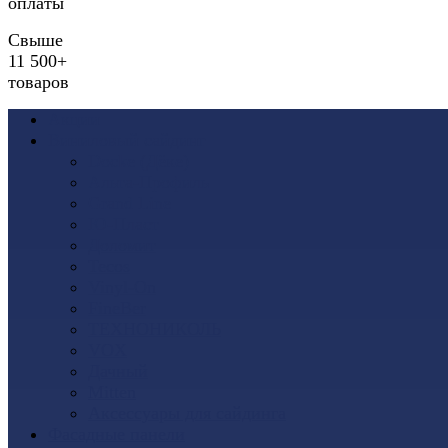
оплаты
Свыше
11 500+
товаров
Акции
Виниловый сайдинг
Docke (Дёке)
Альта-Профиль
Grand Line
Ю-Пласт
Доломит
Tecos
Vinyl-On
FineBer
ТЕХНОНИКОЛЬ
VOX
Дачный
Mitten
Аксессуары для сайдинга
Фасадные панели