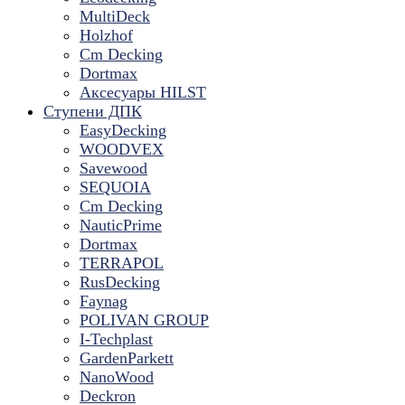
MultiDeck
Holzhof
Cm Decking
Dortmax
Аксесуары HILST
Ступени ДПК
EasyDecking
WOODVEX
Savewood
SEQUOIA
Cm Decking
NauticPrime
Dortmax
TERRAPOL
RusDecking
Faynag
POLIVAN GROUP
I-Techplast
GardenParkett
NanoWood
Deckron