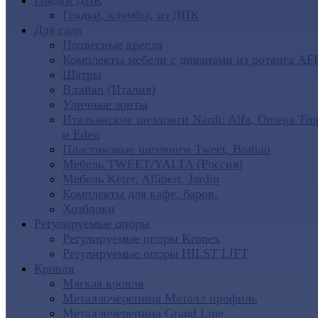
Грядки ДПК
Грядки, клумбы, из ДПК
Для сада
Подвесные кресла
Комплекты мебели с диванами из ротанга AF
Шатры
B:rattan (Италия)
Уличные зонты
Итальянские шезлонги Nardi: Alfa, Omega Tro
и Eden
Пластиковые шезлонги Tweet, Brattan
Мебель TWEET/YALTA (Россия)
Мебель Keter, Allibert, Jardin
Комплекты для кафе, баров.
Хозблоки
Регулируемые опоры
Регулируемые опоры Kronex
Регулируемые опоры HILST LIFT
Кровля
Мягкая кровля
Металлочерепица Металл профиль
Металлочерепица Grand Line