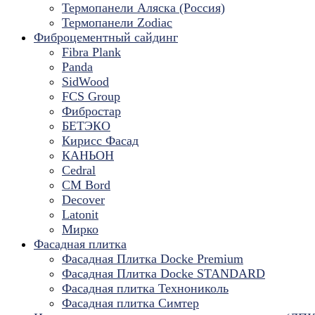
Термопанели Аляска (Россия)
Термопанели Zodiac
Фиброцементный сайдинг
Fibra Plank
Panda
SidWood
FCS Group
Фибростар
БЕТЭКО
Кирисс Фасад
КАНЬОН
Cedral
CM Bord
Decover
Latonit
Мирко
Фасадная плитка
Фасадная Плитка Docke Premium
Фасадная Плитка Docke STANDARD
Фасадная плитка Технониколь
Фасадная плитка Симтер