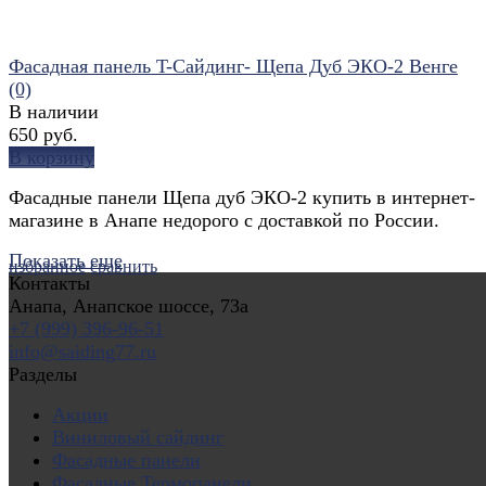
Фасадная панель T-Сайдинг- Щепа Дуб ЭКО-2 Венге
(0)
В наличии
650 руб.
В корзину
Фасадные панели Щепа дуб ЭКО-2 купить в интернет-
магазине в Анапе недорого с доставкой по России.
Показать еще
избранное
сравнить
Контакты
Анапа, Анапское шоссе, 73а
+7 (999) 396-96-51
info@saiding77.ru
Разделы
Акции
Виниловый сайдинг
Фасадные панели
Фасадные Термопанели