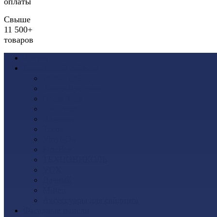
оплаты
Свыше
11 500+
товаров
Акции
Виниловый сайдинг
Docke (Дёке)
Альта-Профиль
Grand Line
Ю-Пласт
Доломит
Tecos
Vinyl-On
FineBer
ТЕХНОНИКОЛЬ
VOX
Дачный
Mitten
Аксессуары для сайдинга
Фасадные панели