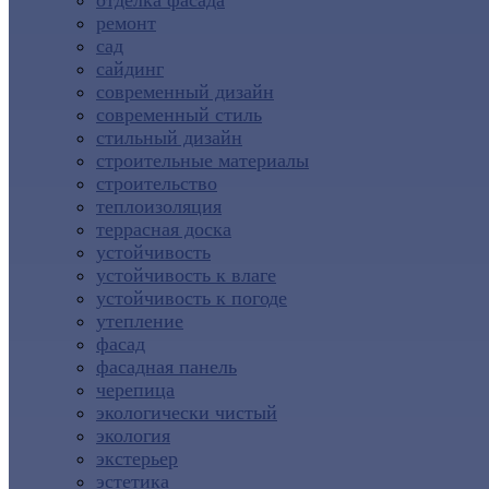
отделка фасада
ремонт
сад
сайдинг
современный дизайн
современный стиль
стильный дизайн
строительные материалы
строительство
теплоизоляция
террасная доска
устойчивость
устойчивость к влаге
устойчивость к погоде
утепление
фасад
фасадная панель
черепица
экологически чистый
экология
экстерьер
эстетика