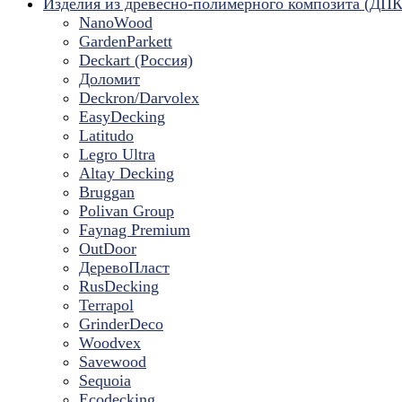
Изделия из древесно-полимерного композита (ДПК
NanoWood
GardenParkett
Deckart (Россия)
Доломит
Deckron/Darvolex
EasyDecking
Latitudo
Legro Ultra
Altay Decking
Bruggan
Polivan Group
Faynag Premium
OutDoor
ДеревоПласт
RusDecking
Terrapol
GrinderDeco
Woodvex
Savewood
Sequoia
Ecodecking