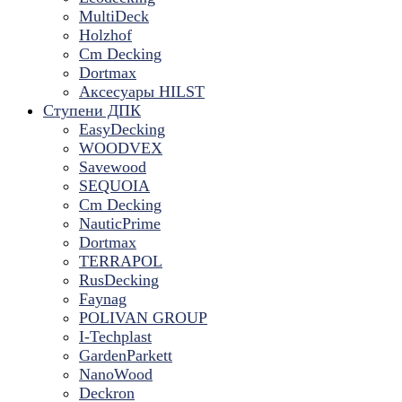
MultiDeck
Holzhof
Cm Decking
Dortmax
Аксесуары HILST
Ступени ДПК
EasyDecking
WOODVEX
Savewood
SEQUOIA
Cm Decking
NauticPrime
Dortmax
TERRAPOL
RusDecking
Faynag
POLIVAN GROUP
I-Techplast
GardenParkett
NanoWood
Deckron