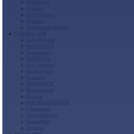
MultiDeck
Holzhof
Cm Decking
Dortmax
Аксесуары HILST
Ступени ДПК
EasyDecking
WOODVEX
Savewood
SEQUOIA
Cm Decking
NauticPrime
Dortmax
TERRAPOL
RusDecking
Faynag
POLIVAN GROUP
I-Techplast
GardenParkett
NanoWood
Deckron