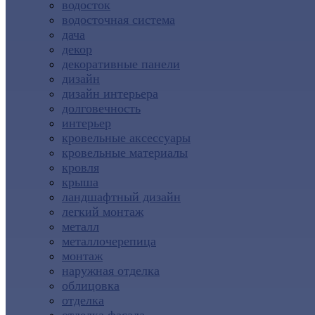
водосток
водосточная система
дача
декор
декоративные панели
дизайн
дизайн интерьера
долговечность
интерьер
кровельные аксессуары
кровельные материалы
кровля
крыша
ландшафтный дизайн
легкий монтаж
металл
металлочерепица
монтаж
наружная отделка
облицовка
отделка