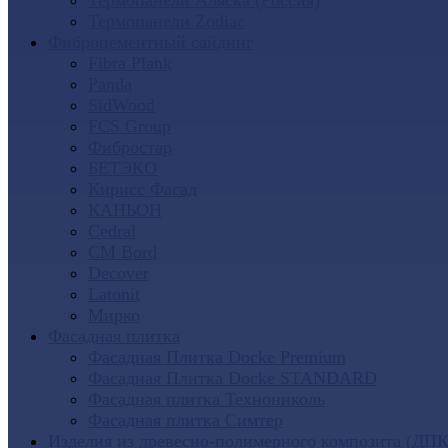
Термопанели Аляска (Россия)
Термопанели Zodiac
Фиброцементный сайдинг
Fibra Plank
Panda
SidWood
FCS Group
Фибростар
БЕТЭКО
Кирисс Фасад
КАНЬОН
Cedral
CM Bord
Decover
Latonit
Мирко
Фасадная плитка
Фасадная Плитка Docke Premium
Фасадная Плитка Docke STANDARD
Фасадная плитка Технониколь
Фасадная плитка Симтер
Изделия из древесно-полимерного композита (ДПК