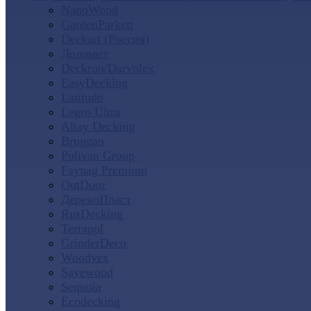
NanoWood
GardenParkett
Deckart (Россия)
Доломит
Deckron/Darvolex
EasyDecking
Latitudo
Legro Ultra
Altay Decking
Bruggan
Polivan Group
Faynag Premium
OutDoor
ДеревоПласт
RusDecking
Terrapol
GrinderDeco
Woodvex
Savewood
Sequoia
Ecodecking