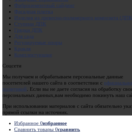
Фиброцементный сайдинг
Фасадная плитка
Изделия из древесно-полимерного композита (ДПК
Ступени ДПК
Грядки ДПК
Для сада
Регулируемые опоры
Кровля
Комплектующие
Соцсети
Мы получаем и обрабатываем персональные данные
посетителей нашего сайта в соответствии с
официальн
политикой
. Если вы не даете согласия на обработку сво
персональных данных,вам необходимо покинуть наш са
При использовании материалов с сайта обязательно ука
прямой ссылки на источник.
Избранное
0
избранное
Сравнить товары
0
сравнить