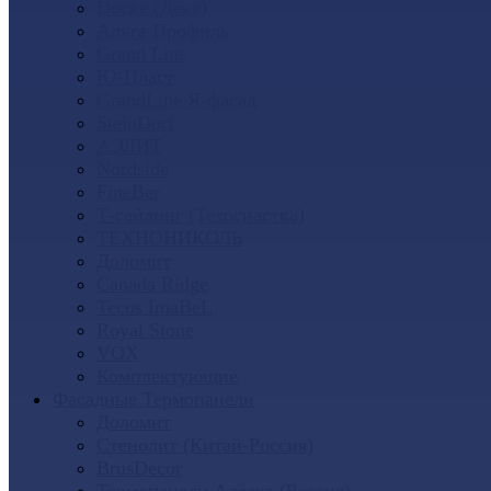
Docke (Дёке)
Альта-Профиль
Grand Line
Ю-Пласт
GrandLine Я-фасад
SteinDorf
АЭЛИТ
Nordside
FineBer
Т-сайдинг (Техоснастка)
ТЕХНОНИКОЛЬ
Доломит
Canada Ridge
Tecos ImaBeL
Royal Stone
VOX
Комплектующие
Фасадные Термопанели
Доломит
Стенолит (Китай-Россия)
BrusDecor