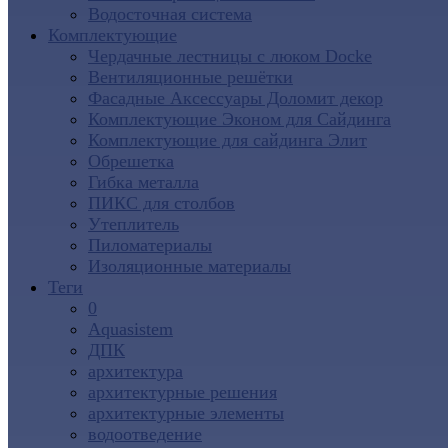
Водосточная система
Комплектующие
Чердачные лестницы с люком Docke
Вентиляционные решётки
Фасадные Аксессуары Доломит декор
Комплектующие Эконом для Сайдинга
Комплектующие для cайдинга Элит
Обрешетка
Гибка металла
ПИКС для столбов
Утеплитель
Пиломатериалы
Изоляционные материалы
Теги
0
Aquasistem
ДПК
архитектура
архитектурные решения
архитектурные элементы
водоотведение