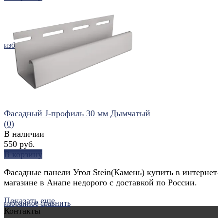
избранное
сравнить
Фасадный J-профиль 30 мм Дымчатый
(0)
В наличии
550 руб.
В корзину
Фасадные панели Угол Stein(Камень) купить в интернет
магазине в Анапе недорого с доставкой по России.
Показать еще
избранное
сравнить
Контакты