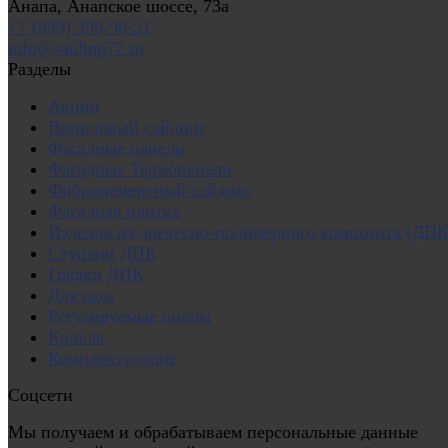
Анапа, Анапское шоссе, 73а
+7 (999) 396-96-51
info@saiding77.ru
Разделы
Акции
Виниловый сайдинг
Фасадные панели
Фасадные Термопанели
Фиброцементный сайдинг
Фасадная плитка
Изделия из древесно-полимерного композита (ДПК
Ступени ДПК
Грядки ДПК
Для сада
Регулируемые опоры
Кровля
Комплектующие
Соцсети
Мы получаем и обрабатываем персональные данные