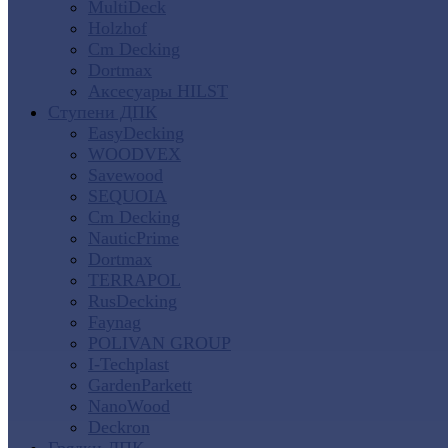
MultiDeck
Holzhof
Cm Decking
Dortmax
Аксесуары HILST
Ступени ДПК
EasyDecking
WOODVEX
Savewood
SEQUOIA
Cm Decking
NauticPrime
Dortmax
TERRAPOL
RusDecking
Faynag
POLIVAN GROUP
I-Techplast
GardenParkett
NanoWood
Deckron