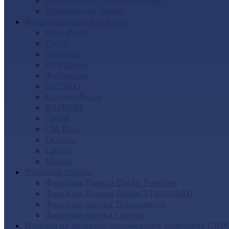
Термопанели Аляска (Россия)
Термопанели Zodiac
Фиброцементный сайдинг
Fibra Plank
Panda
SidWood
FCS Group
Фибростар
БЕТЭКО
Кирисс Фасад
КАНЬОН
Cedral
CM Bord
Decover
Latonit
Мирко
Фасадная плитка
Фасадная Плитка Docke Premium
Фасадная Плитка Docke STANDARD
Фасадная плитка Технониколь
Фасадная плитка Симтер
Изделия из древесно-полимерного композита (ДПК