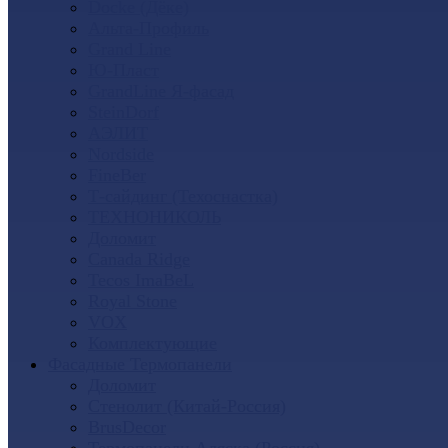
Docke (Дёке)
Альта-Профиль
Grand Line
Ю-Пласт
GrandLine Я-фасад
SteinDorf
АЭЛИТ
Nordside
FineBer
Т-сайдинг (Техоснастка)
ТЕХНОНИКОЛЬ
Доломит
Canada Ridge
Tecos ImaBeL
Royal Stone
VOX
Комплектующие
Фасадные Термопанели
Доломит
Стенолит (Китай-Россия)
BrusDecor