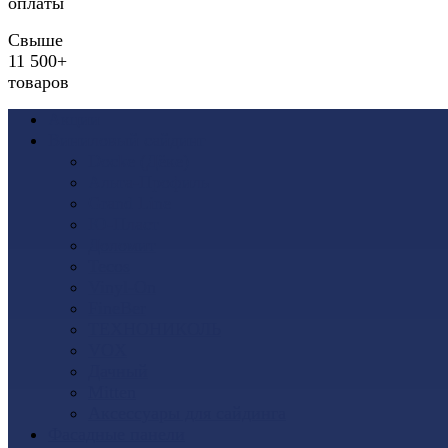
оплаты
Свыше
11 500+
товаров
Акции
Виниловый сайдинг
Docke (Дёке)
Альта-Профиль
Grand Line
Ю-Пласт
Доломит
Tecos
Vinyl-On
FineBer
ТЕХНОНИКОЛЬ
VOX
Дачный
Mitten
Аксессуары для сайдинга
Фасадные панели