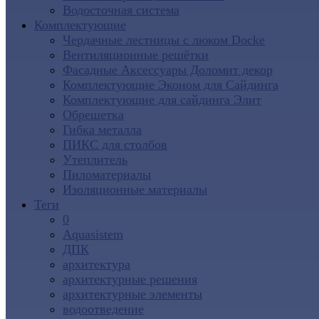
Водосточная система
Комплектующие
Чердачные лестницы с люком Docke
Вентиляционные решётки
Фасадные Аксессуары Доломит декор
Комплектующие Эконом для Сайдинга
Комплектующие для cайдинга Элит
Обрешетка
Гибка металла
ПИКС для столбов
Утеплитель
Пиломатериалы
Изоляционные материалы
Теги
0
Aquasistem
ДПК
архитектура
архитектурные решения
архитектурные элементы
водоотведение