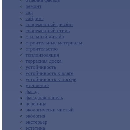
отделка фасада
ремонт
сад
сайдинг
современный дизайн
современный стиль
стильный дизайн
строительные материалы
строительство
теплоизоляция
террасная доска
устойчивость
устойчивость к влаге
устойчивость к погоде
утепление
фасад
фасадная панель
черепица
экологически чистый
экология
экстерьер
эстетика