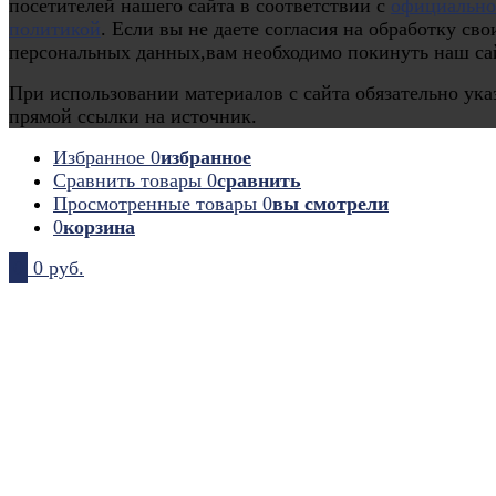
посетителей нашего сайта в соответствии с
официальн
политикой
. Если вы не даете согласия на обработку сво
персональных данных,вам необходимо покинуть наш са
При использовании материалов с сайта обязательно ука
прямой ссылки на источник.
Избранное
0
избранное
Сравнить товары
0
сравнить
Просмотренные товары
0
вы смотрели
0
корзина
0
0 руб.