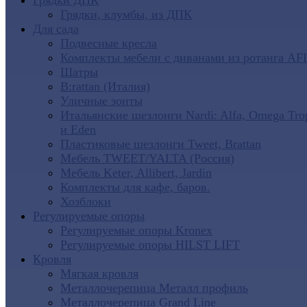
Грядки ДПК
Грядки, клумбы, из ДПК
Для сада
Подвесные кресла
Комплекты мебели с диванами из ротанга AF
Шатры
B:rattan (Италия)
Уличные зонты
Итальянские шезлонги Nardi: Alfa, Omega Tro
и Eden
Пластиковые шезлонги Tweet, Brattan
Мебель TWEET/YALTA (Россия)
Мебель Keter, Allibert, Jardin
Комплекты для кафе, баров.
Хозблоки
Регулируемые опоры
Регулируемые опоры Kronex
Регулируемые опоры HILST LIFT
Кровля
Мягкая кровля
Металлочерепица Металл профиль
Металлочерепица Grand Line