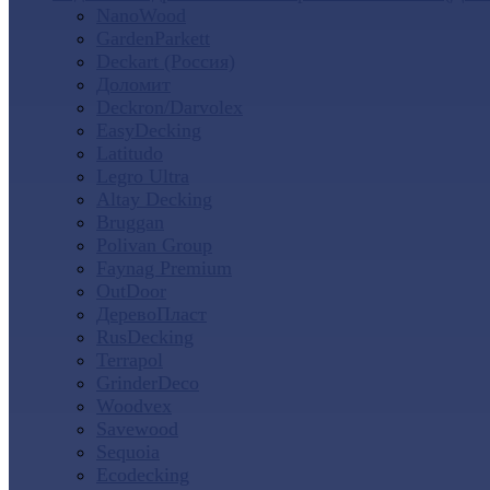
NanoWood
GardenParkett
Deckart (Россия)
Доломит
Deckron/Darvolex
EasyDecking
Latitudo
Legro Ultra
Altay Decking
Bruggan
Polivan Group
Faynag Premium
OutDoor
ДеревоПласт
RusDecking
Terrapol
GrinderDeco
Woodvex
Savewood
Sequoia
Ecodecking