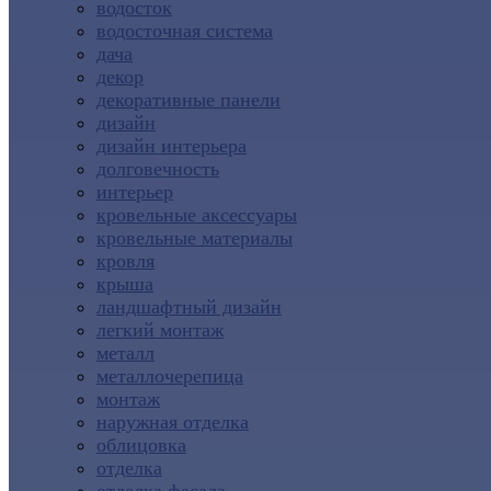
водосток
водосточная система
дача
декор
декоративные панели
дизайн
дизайн интерьера
долговечность
интерьер
кровельные аксессуары
кровельные материалы
кровля
крыша
ландшафтный дизайн
легкий монтаж
металл
металлочерепица
монтаж
наружная отделка
облицовка
отделка