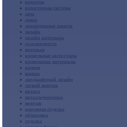
водосток
водосточная система
дача
декор
декоративные панели
дизайн
дизайн интерьера
долговечность
интерьер
кровельные аксессуары
кровельные материалы
кровля
крыша
ландшафтный дизайн
легкий монтаж
металл
металлочерепица
монтаж
наружная отделка
облицовка
отделка