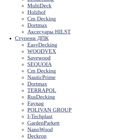
MultiDeck
Holzhof
Cm Decking
Dortmax
Аксесуары HILST
Ступени ДПК
EasyDecking
WOODVEX
Savewood
SEQUOIA
Cm Decking
NauticPrime
Dortmax
TERRAPOL
RusDecking
Faynag
POLIVAN GROUP
I-Techplast
GardenParkett
NanoWood
Deckron