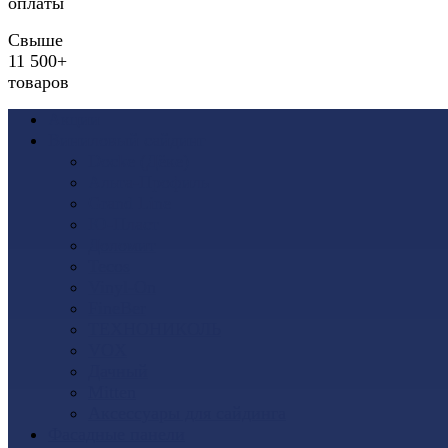
оплаты
Свыше
11 500+
товаров
Акции
Виниловый сайдинг
Docke (Дёке)
Альта-Профиль
Grand Line
Ю-Пласт
Доломит
Tecos
Vinyl-On
FineBer
ТЕХНОНИКОЛЬ
VOX
Дачный
Mitten
Аксессуары для сайдинга
Фасадные панели