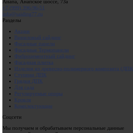
Анапа, Анапское шоссе, 73а
+7 (999) 396-96-51
info@saiding77.ru
Разделы
Акции
Виниловый сайдинг
Фасадные панели
Фасадные Термопанели
Фиброцементный сайдинг
Фасадная плитка
Изделия из древесно-полимерного композита (ДПК
Ступени ДПК
Грядки ДПК
Для сада
Регулируемые опоры
Кровля
Комплектующие
Соцсети
Мы получаем и обрабатываем персональные данные