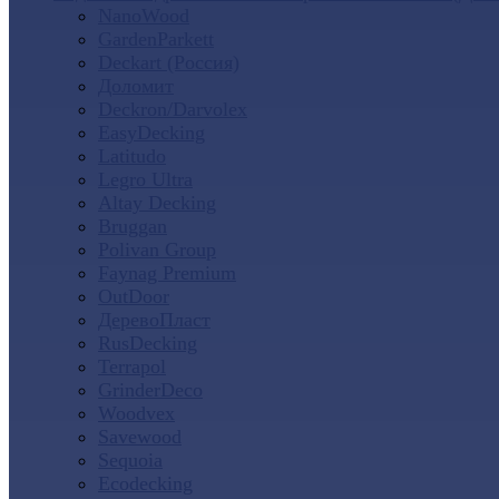
NanoWood
GardenParkett
Deckart (Россия)
Доломит
Deckron/Darvolex
EasyDecking
Latitudo
Legro Ultra
Altay Decking
Bruggan
Polivan Group
Faynag Premium
OutDoor
ДеревоПласт
RusDecking
Terrapol
GrinderDeco
Woodvex
Savewood
Sequoia
Ecodecking