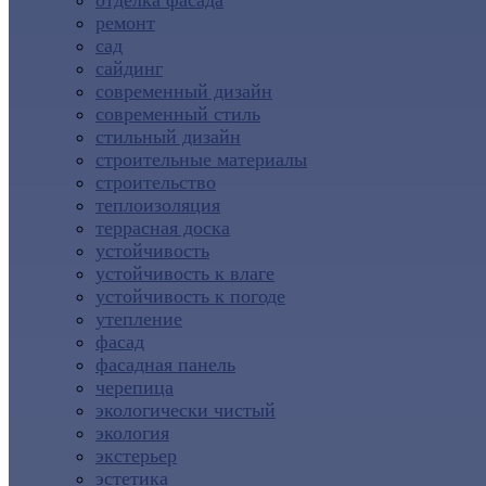
отделка фасада
ремонт
сад
сайдинг
современный дизайн
современный стиль
стильный дизайн
строительные материалы
строительство
теплоизоляция
террасная доска
устойчивость
устойчивость к влаге
устойчивость к погоде
утепление
фасад
фасадная панель
черепица
экологически чистый
экология
экстерьер
эстетика