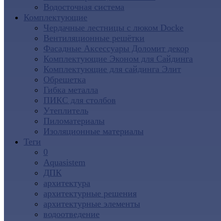
Водосточная система
Комплектующие
Чердачные лестницы с люком Docke
Вентиляционные решётки
Фасадные Аксессуары Доломит декор
Комплектующие Эконом для Сайдинга
Комплектующие для cайдинга Элит
Обрешетка
Гибка металла
ПИКС для столбов
Утеплитель
Пиломатериалы
Изоляционные материалы
Теги
0
Aquasistem
ДПК
архитектура
архитектурные решения
архитектурные элементы
водоотведение