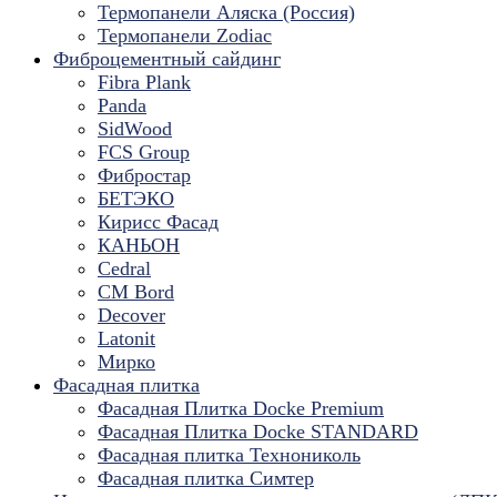
Термопанели Аляска (Россия)
Термопанели Zodiac
Фиброцементный сайдинг
Fibra Plank
Panda
SidWood
FCS Group
Фибростар
БЕТЭКО
Кирисс Фасад
КАНЬОН
Cedral
CM Bord
Decover
Latonit
Мирко
Фасадная плитка
Фасадная Плитка Docke Premium
Фасадная Плитка Docke STANDARD
Фасадная плитка Технониколь
Фасадная плитка Симтер