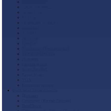
Docke (Дёке)
Альта-Профиль
Grand Line
Ю-Пласт
GrandLine Я-фасад
SteinDorf
АЭЛИТ
Nordside
FineBer
Т-сайдинг (Техоснастка)
ТЕХНОНИКОЛЬ
Доломит
Canada Ridge
Tecos ImaBeL
Royal Stone
VOX
Комплектующие
Фасадные Термопанели
Доломит
Стенолит (Китай-Россия)
BrusDecor