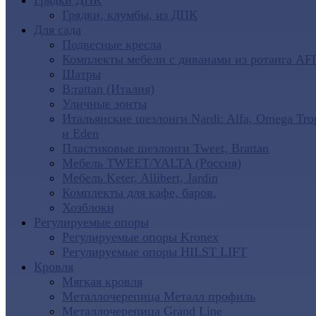
Грядки ДПК
Грядки, клумбы, из ДПК
Для сада
Подвесные кресла
Комплекты мебели с диванами из ротанга AF
Шатры
B:rattan (Италия)
Уличные зонты
Итальянские шезлонги Nardi: Alfa, Omega Tro
и Eden
Пластиковые шезлонги Tweet, Brattan
Мебель TWEET/YALTA (Россия)
Мебель Keter, Allibert, Jardin
Комплекты для кафе, баров.
Хозблоки
Регулируемые опоры
Регулируемые опоры Kronex
Регулируемые опоры HILST LIFT
Кровля
Мягкая кровля
Металлочерепица Металл профиль
Металлочерепица Grand Line