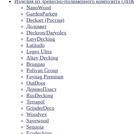
Изделия из древесно-полимерного композита (ДПК
NanoWood
GardenParkett
Deckart (Россия)
Доломит
Deckron/Darvolex
EasyDecking
Latitudo
Legro Ultra
Altay Decking
Bruggan
Polivan Group
Faynag Premium
OutDoor
ДеревоПласт
RusDecking
Terrapol
GrinderDeco
Woodvex
Savewood
Sequoia
Ecodecking