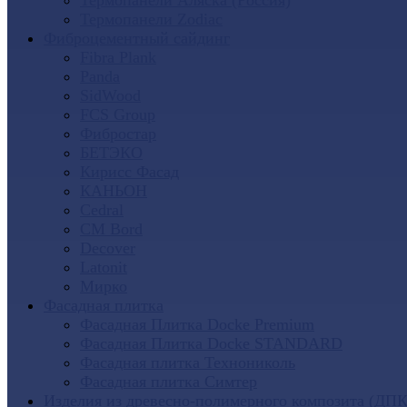
Термопанели Аляска (Россия)
Термопанели Zodiac
Фиброцементный сайдинг
Fibra Plank
Panda
SidWood
FCS Group
Фибростар
БЕТЭКО
Кирисс Фасад
КАНЬОН
Cedral
CM Bord
Decover
Latonit
Мирко
Фасадная плитка
Фасадная Плитка Docke Premium
Фасадная Плитка Docke STANDARD
Фасадная плитка Технониколь
Фасадная плитка Симтер
Изделия из древесно-полимерного композита (ДПК