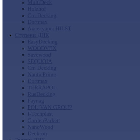
MultiDeck
Holzhof
Cm Decking
Dortmax
Аксесуары HILST
Ступени ДПК
EasyDecking
WOODVEX
Savewood
SEQUOIA
Cm Decking
NauticPrime
Dortmax
TERRAPOL
RusDecking
Faynag
POLIVAN GROUP
I-Techplast
GardenParkett
NanoWood
Deckron