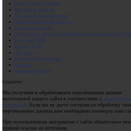
Виниловый сайдинг
Фасадные панели
Фасадные Термопанели
Фиброцементный сайдинг
Фасадная плитка
Изделия из древесно-полимерного композита (ДПК
Ступени ДПК
Грядки ДПК
Для сада
Регулируемые опоры
Кровля
Комплектующие
Соцсети
Мы получаем и обрабатываем персональные данные
посетителей нашего сайта в соответствии с
официальн
политикой
. Если вы не даете согласия на обработку сво
персональных данных,вам необходимо покинуть наш са
При использовании материалов с сайта обязательно ука
прямой ссылки на источник.