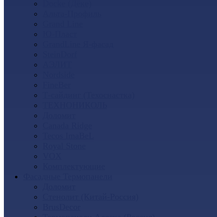
Docke (Дёке)
Альта-Профиль
Grand Line
Ю-Пласт
GrandLine Я-фасад
SteinDorf
АЭЛИТ
Nordside
FineBer
Т-сайдинг (Техоснастка)
ТЕХНОНИКОЛЬ
Доломит
Canada Ridge
Tecos ImaBeL
Royal Stone
VOX
Комплектующие
Фасадные Термопанели
Доломит
Стенолит (Китай-Россия)
BrusDecor