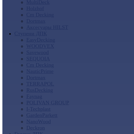
MultiDeck
Holzhof
Cm Decking
Dortmax
Аксесуары HILST
Ступени ДПК
EasyDecking
WOODVEX
Savewood
SEQUOIA
Cm Decking
NauticPrime
Dortmax
TERRAPOL
RusDecking
Faynag
POLIVAN GROUP
I-Techplast
GardenParkett
NanoWood
Deckron