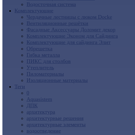
Водосточная система
Комплектующие
Чердачные лестницы с люком Docke
Вентиляционные решётки
Фасадные Аксессуары Доломит декор
Комплектующие Эконом для Сайдинга
Комплектующие для cайдинга Элит
Обрешетка
Гибка металла
ПИКС для столбов
Утеплитель
Пиломатериалы
Изоляционные материалы
Теги
0
Aquasistem
ДПК
архитектура
архитектурные решения
архитектурные элементы
водоотведение