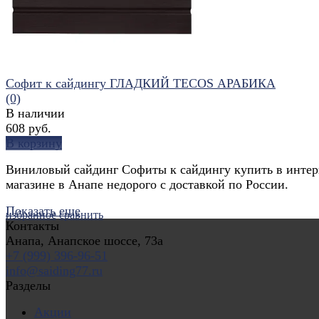
Софит к сайдингу ГЛАДКИЙ TECOS АРАБИКА
(0)
В наличии
608 руб.
В корзину
Виниловый сайдинг Софиты к сайдингу купить в интер
магазине в Анапе недорого с доставкой по России.
Показать еще
избранное
сравнить
Контакты
Анапа, Анапское шоссе, 73а
+7 (999) 396-96-51
info@saiding77.ru
Разделы
Акции