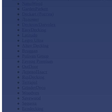
NanoWood
GardenParkett
Deckart (Россия)
Доломит
Deckron/Darvolex
EasyDecking
Latitudo
Legro Ultra
Altay Decking
Bruggan
Polivan Group
Faynag Premium
OutDoor
ДеревоПласт
RusDecking
Terrapol
GrinderDeco
Woodvex
Savewood
Sequoia
Ecodecking