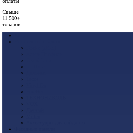
оплаты
Свыше
11 500+
товаров
Акции
Виниловый сайдинг
Docke (Дёке)
Альта-Профиль
Grand Line
Ю-Пласт
Доломит
Tecos
Vinyl-On
FineBer
ТЕХНОНИКОЛЬ
VOX
Дачный
Mitten
Аксессуары для сайдинга
Фасадные панели