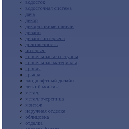
водосток
водосточная система
дача
декор
декоративные панели
дизайн
дизайн интерьера
долговечность
интерьер
кровельные аксессуары
кровельные материалы
кровля
крыша
ландшафтный дизайн
легкий монтаж
металл
металлочерепица
монтаж
наружная отделка
облицовка
отделка