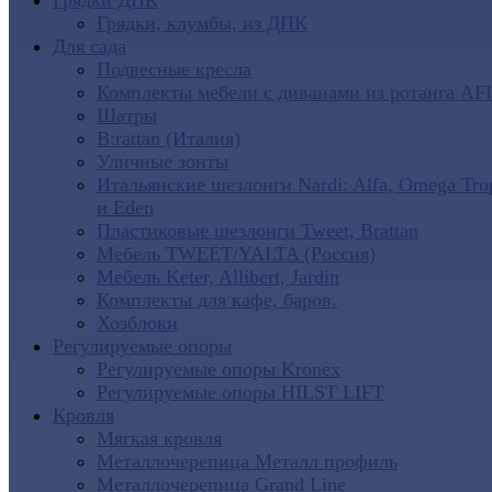
Грядки ДПК
Грядки, клумбы, из ДПК
Для сада
Подвесные кресла
Комплекты мебели с диванами из ротанга AF
Шатры
B:rattan (Италия)
Уличные зонты
Итальянские шезлонги Nardi: Alfa, Omega Tro
и Eden
Пластиковые шезлонги Tweet, Brattan
Мебель TWEET/YALTA (Россия)
Мебель Keter, Allibert, Jardin
Комплекты для кафе, баров.
Хозблоки
Регулируемые опоры
Регулируемые опоры Kronex
Регулируемые опоры HILST LIFT
Кровля
Мягкая кровля
Металлочерепица Металл профиль
Металлочерепица Grand Line