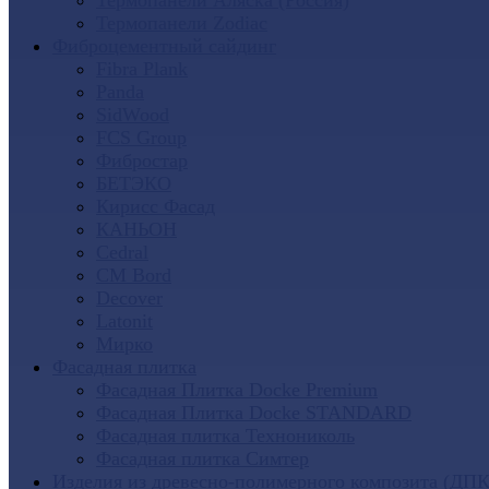
Термопанели Аляска (Россия)
Термопанели Zodiac
Фиброцементный сайдинг
Fibra Plank
Panda
SidWood
FCS Group
Фибростар
БЕТЭКО
Кирисс Фасад
КАНЬОН
Cedral
CM Bord
Decover
Latonit
Мирко
Фасадная плитка
Фасадная Плитка Docke Premium
Фасадная Плитка Docke STANDARD
Фасадная плитка Технониколь
Фасадная плитка Симтер
Изделия из древесно-полимерного композита (ДПК