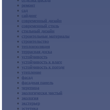
отделка фасада
ремонт
сад
сайдинг
современный дизайн
современный стиль
стильный дизайн
строительные материалы
строительство
теплоизоляция
террасная доска
устойчивость
устойчивость к влаге
устойчивость к погоде
утепление
фасад
фасадная панель
черепица
экологически чистый
экология
экстерьер
эстетика