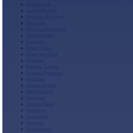
NanoWood
GardenParkett
Deckart (Россия)
Доломит
Deckron/Darvolex
EasyDecking
Latitudo
Legro Ultra
Altay Decking
Bruggan
Polivan Group
Faynag Premium
OutDoor
ДеревоПласт
RusDecking
Terrapol
GrinderDeco
Woodvex
Savewood
Sequoia
Ecodecking