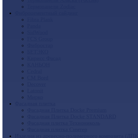
Термопанели Аляска (Россия)
Термопанели Zodiac
Фиброцементный сайдинг
Fibra Plank
Panda
SidWood
FCS Group
Фибростар
БЕТЭКО
Кирисс Фасад
КАНЬОН
Cedral
CM Bord
Decover
Latonit
Мирко
Фасадная плитка
Фасадная Плитка Docke Premium
Фасадная Плитка Docke STANDARD
Фасадная плитка Технониколь
Фасадная плитка Симтер
Изделия из древесно-полимерного композита (ДПК