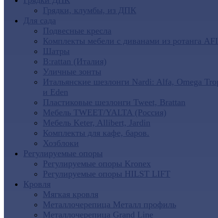
Грядки ДПК
Грядки, клумбы, из ДПК
Для сада
Подвесные кресла
Комплекты мебели с диванами из ротанга AF
Шатры
B:rattan (Италия)
Уличные зонты
Итальянские шезлонги Nardi: Alfa, Omega Tro
и Eden
Пластиковые шезлонги Tweet, Brattan
Мебель TWEET/YALTA (Россия)
Мебель Keter, Allibert, Jardin
Комплекты для кафе, баров.
Хозблоки
Регулируемые опоры
Регулируемые опоры Kronex
Регулируемые опоры HILST LIFT
Кровля
Мягкая кровля
Металлочерепица Металл профиль
Металлочерепица Grand Line