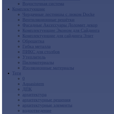
Водосточная система
Комплектующие
Чердачные лестницы с люком Docke
Вентиляционные решётки
Фасадные Аксессуары Доломит декор
Комплектующие Эконом для Сайдинга
Комплектующие для cайдинга Элит
Обрешетка
Гибка металла
ПИКС для столбов
Утеплитель
Пиломатериалы
Изоляционные материалы
Теги
0
Aquasistem
ДПК
архитектура
архитектурные решения
архитектурные элементы
водоотведение