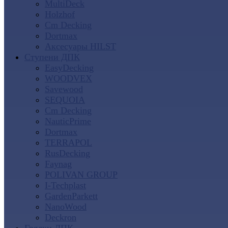
MultiDeck
Holzhof
Cm Decking
Dortmax
Аксесуары HILST
Ступени ДПК
EasyDecking
WOODVEX
Savewood
SEQUOIA
Cm Decking
NauticPrime
Dortmax
TERRAPOL
RusDecking
Faynag
POLIVAN GROUP
I-Techplast
GardenParkett
NanoWood
Deckron