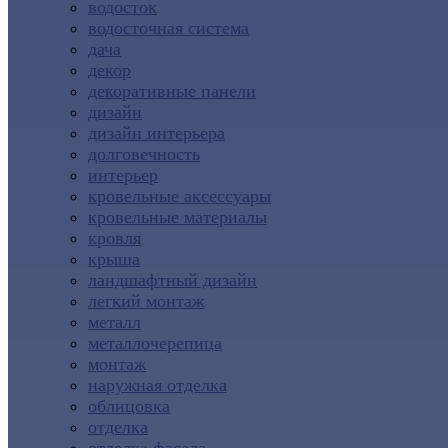
водосток
водосточная система
дача
декор
декоративные панели
дизайн
дизайн интерьера
долговечность
интерьер
кровельные аксессуары
кровельные материалы
кровля
крыша
ландшафтный дизайн
легкий монтаж
металл
металлочерепица
монтаж
наружная отделка
облицовка
отделка