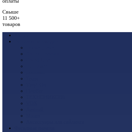
оплаты
Свыше
11 500+
товаров
Акции
Виниловый сайдинг
Docke (Дёке)
Альта-Профиль
Grand Line
Ю-Пласт
Доломит
Tecos
Vinyl-On
FineBer
ТЕХНОНИКОЛЬ
VOX
Дачный
Mitten
Аксессуары для сайдинга
Фасадные панели