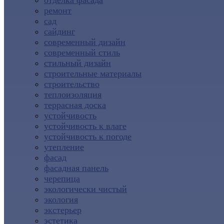
отделка фасада
ремонт
сад
сайдинг
современный дизайн
современный стиль
стильный дизайн
строительные материалы
строительство
теплоизоляция
террасная доска
устойчивость
устойчивость к влаге
устойчивость к погоде
утепление
фасад
фасадная панель
черепица
экологически чистый
экология
экстерьер
эстетика