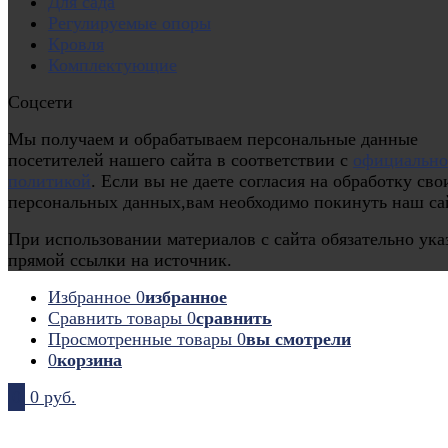
Для сада
Регулируемые опоры
Кровля
Комплектующие
Соцсети
Мы получаем и обрабатываем персональные данные
посетителей нашего сайта в соответствии с
официальн
политикой
. Если вы не даете согласия на обработку сво
персональных данных,вам необходимо покинуть наш са
При использовании материалов с сайта обязательно ука
прямой ссылки на источник.
Избранное
0
избранное
Сравнить товары
0
сравнить
Просмотренные товары
0
вы смотрели
0
корзина
0
0 руб.