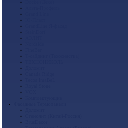
Docke (Дёке)
Альта-Профиль
Grand Line
Ю-Пласт
GrandLine Я-фасад
SteinDorf
АЭЛИТ
Nordside
FineBer
Т-сайдинг (Техоснастка)
ТЕХНОНИКОЛЬ
Доломит
Canada Ridge
Tecos ImaBeL
Royal Stone
VOX
Комплектующие
Фасадные Термопанели
Доломит
Стенолит (Китай-Россия)
BrusDecor