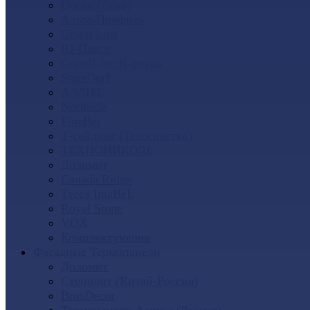
Docke (Дёке)
Альта-Профиль
Grand Line
Ю-Пласт
GrandLine Я-фасад
SteinDorf
АЭЛИТ
Nordside
FineBer
Т-сайдинг (Техоснастка)
ТЕХНОНИКОЛЬ
Доломит
Canada Ridge
Tecos ImaBeL
Royal Stone
VOX
Комплектующие
Фасадные Термопанели
Доломит
Стенолит (Китай-Россия)
BrusDecor