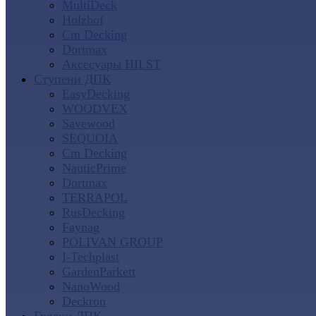
MultiDeck
Holzhof
Cm Decking
Dortmax
Аксесуары HILST
Ступени ДПК
EasyDecking
WOODVEX
Savewood
SEQUOIA
Cm Decking
NauticPrime
Dortmax
TERRAPOL
RusDecking
Faynag
POLIVAN GROUP
I-Techplast
GardenParkett
NanoWood
Deckron