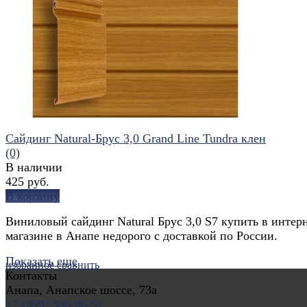
избранное
сравнить
Сайдинг Natural-Брус 3,0 Grand Line Tundra клен
(0)
В наличии
425 руб.
В корзину
Виниловый сайдинг Natural Брус 3,0 S7 купить в интер
магазине в Анапе недорого с доставкой по России.
Показать еще
избранное
сравнить
Контакты
Анапа, Анапское шоссе, 73а
+7 (999) 396-96-51