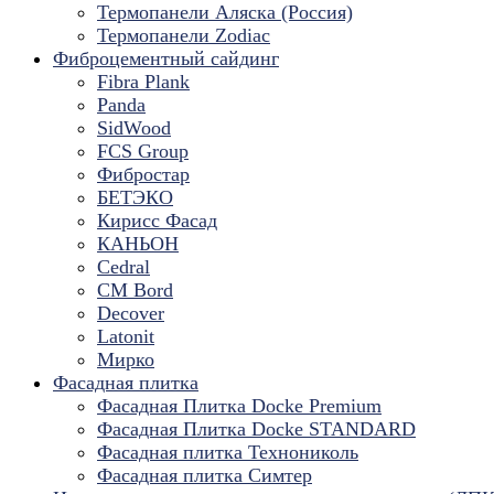
Термопанели Аляска (Россия)
Термопанели Zodiac
Фиброцементный сайдинг
Fibra Plank
Panda
SidWood
FCS Group
Фибростар
БЕТЭКО
Кирисс Фасад
КАНЬОН
Cedral
CM Bord
Decover
Latonit
Мирко
Фасадная плитка
Фасадная Плитка Docke Premium
Фасадная Плитка Docke STANDARD
Фасадная плитка Технониколь
Фасадная плитка Симтер