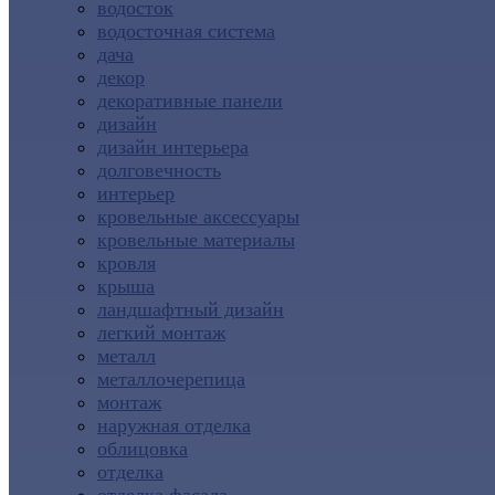
водосток
водосточная система
дача
декор
декоративные панели
дизайн
дизайн интерьера
долговечность
интерьер
кровельные аксессуары
кровельные материалы
кровля
крыша
ландшафтный дизайн
легкий монтаж
металл
металлочерепица
монтаж
наружная отделка
облицовка
отделка