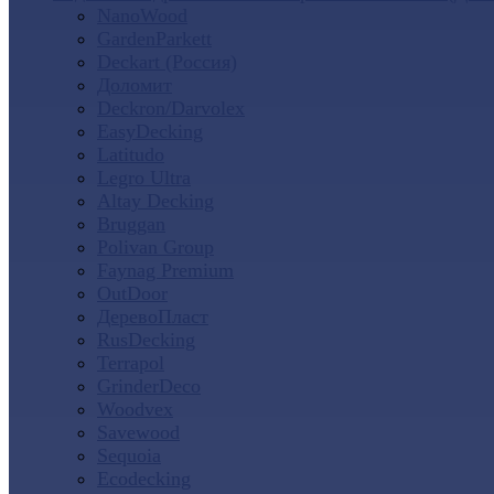
NanoWood
GardenParkett
Deckart (Россия)
Доломит
Deckron/Darvolex
EasyDecking
Latitudo
Legro Ultra
Altay Decking
Bruggan
Polivan Group
Faynag Premium
OutDoor
ДеревоПласт
RusDecking
Terrapol
GrinderDeco
Woodvex
Savewood
Sequoia
Ecodecking