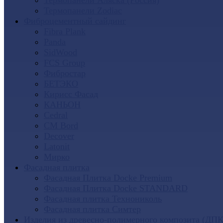
Термопанели Аляска (Россия)
Термопанели Zodiac
Фиброцементный сайдинг
Fibra Plank
Panda
SidWood
FCS Group
Фибростар
БЕТЭКО
Кирисс Фасад
КАНЬОН
Cedral
CM Bord
Decover
Latonit
Мирко
Фасадная плитка
Фасадная Плитка Docke Premium
Фасадная Плитка Docke STANDARD
Фасадная плитка Технониколь
Фасадная плитка Симтер
Изделия из древесно-полимерного композита (ДПК