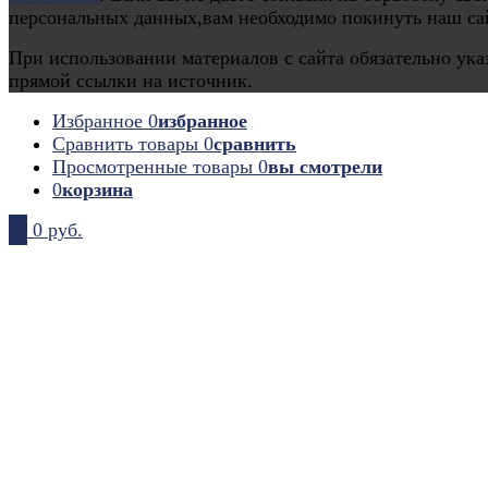
персональных данных,вам необходимо покинуть наш са
При использовании материалов с сайта обязательно ука
прямой ссылки на источник.
Избранное
0
избранное
Сравнить товары
0
сравнить
Просмотренные товары
0
вы смотрели
0
корзина
0
0 руб.