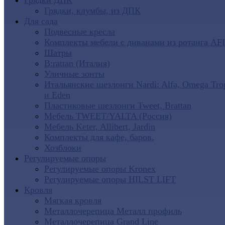
Грядки ДПК
Грядки, клумбы, из ДПК
Для сада
Подвесные кресла
Комплекты мебели с диванами из ротанга AF
Шатры
B:rattan (Италия)
Уличные зонты
Итальянские шезлонги Nardi: Alfa, Omega Tro
и Eden
Пластиковые шезлонги Tweet, Brattan
Мебель TWEET/YALTA (Россия)
Мебель Keter, Allibert, Jardin
Комплекты для кафе, баров.
Хозблоки
Регулируемые опоры
Регулируемые опоры Kronex
Регулируемые опоры HILST LIFT
Кровля
Мягкая кровля
Металлочерепица Металл профиль
Металлочерепица Grand Line