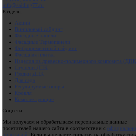
info@saiding77.ru
Разделы
Акции
Виниловый сайдинг
Фасадные панели
Фасадные Термопанели
Фиброцементный сайдинг
Фасадная плитка
Изделия из древесно-полимерного композита (ДПК
Ступени ДПК
Грядки ДПК
Для сада
Регулируемые опоры
Кровля
Комплектующие
Соцсети
Мы получаем и обрабатываем персональные данные
посетителей нашего сайта в соответствии с
официальн
политикой
. Если вы не даете согласия на обработку сво