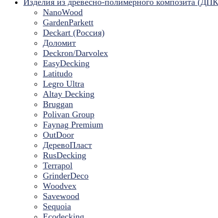
Изделия из древесно-полимерного композита (ДПК
NanoWood
GardenParkett
Deckart (Россия)
Доломит
Deckron/Darvolex
EasyDecking
Latitudo
Legro Ultra
Altay Decking
Bruggan
Polivan Group
Faynag Premium
OutDoor
ДеревоПласт
RusDecking
Terrapol
GrinderDeco
Woodvex
Savewood
Sequoia
Ecodecking