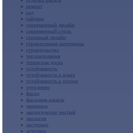
отделка фасада
ремонт
сад
сайдинг
современный дизайн
современный стиль
стильный дизайн
строительные материалы
строительство
теплоизоляция
террасная доска
устойчивость
устойчивость к влаге
устойчивость к погоде
утепление
фасад
фасадная панель
черепица
экологически чистый
экология
экстерьер
эстетика