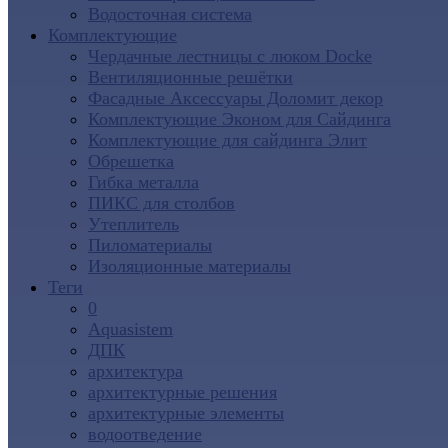
Водосточная система
Комплектующие
Чердачные лестницы с люком Docke
Вентиляционные решётки
Фасадные Аксессуары Доломит декор
Комплектующие Эконом для Сайдинга
Комплектующие для cайдинга Элит
Обрешетка
Гибка металла
ПИКС для столбов
Утеплитель
Пиломатериалы
Изоляционные материалы
Теги
0
Aquasistem
ДПК
архитектура
архитектурные решения
архитектурные элементы
водоотведение