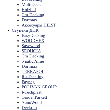
MultiDeck
Holzhof
Cm Decking
Dortmax
Аксесуары HILST
Ступени ДПК
EasyDecking
WOODVEX
Savewood
SEQUOIA
Cm Decking
NauticPrime
Dortmax
TERRAPOL
RusDecking
Faynag
POLIVAN GROUP
I-Techplast
GardenParkett
NanoWood
Deckron