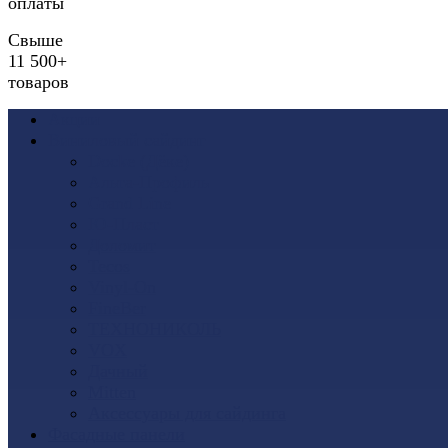
оплаты
Свыше
11 500+
товаров
Акции
Виниловый сайдинг
Docke (Дёке)
Альта-Профиль
Grand Line
Ю-Пласт
Доломит
Tecos
Vinyl-On
FineBer
ТЕХНОНИКОЛЬ
VOX
Дачный
Mitten
Аксессуары для сайдинга
Фасадные панели