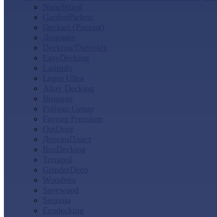
NanoWood
GardenParkett
Deckart (Россия)
Доломит
Deckron/Darvolex
EasyDecking
Latitudo
Legro Ultra
Altay Decking
Bruggan
Polivan Group
Faynag Premium
OutDoor
ДеревоПласт
RusDecking
Terrapol
GrinderDeco
Woodvex
Savewood
Sequoia
Ecodecking