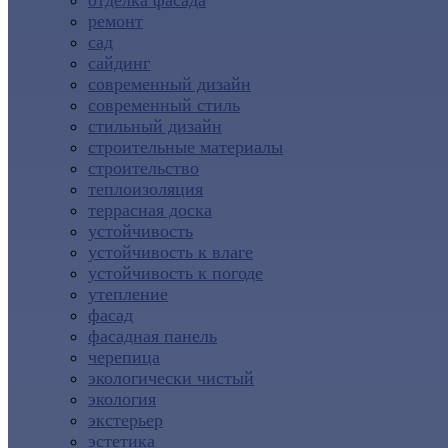
отделка фасада
ремонт
сад
сайдинг
современный дизайн
современный стиль
стильный дизайн
строительные материалы
строительство
теплоизоляция
террасная доска
устойчивость
устойчивость к влаге
устойчивость к погоде
утепление
фасад
фасадная панель
черепица
экологически чистый
экология
экстерьер
эстетика