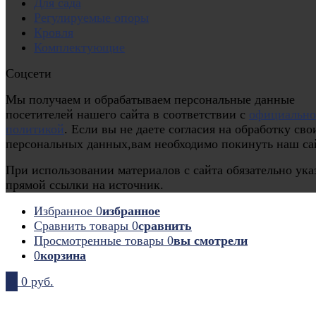
Для сада
Регулируемые опоры
Кровля
Комплектующие
Соцсети
Мы получаем и обрабатываем персональные данные
посетителей нашего сайта в соответствии с
официальн
политикой
. Если вы не даете согласия на обработку сво
персональных данных,вам необходимо покинуть наш са
При использовании материалов с сайта обязательно ука
прямой ссылки на источник.
Избранное
0
избранное
Сравнить товары
0
сравнить
Просмотренные товары
0
вы смотрели
0
корзина
0
0 руб.