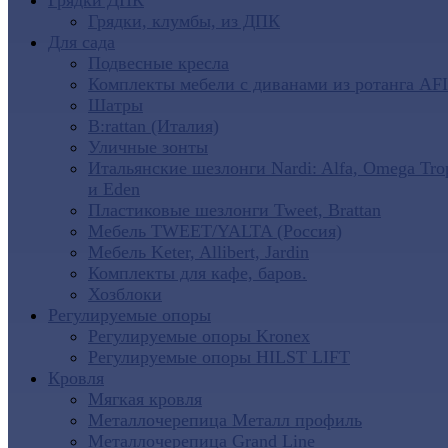
Грядки ДПК
Грядки, клумбы, из ДПК
Для сада
Подвесные кресла
Комплекты мебели с диванами из ротанга AF
Шатры
B:rattan (Италия)
Уличные зонты
Итальянские шезлонги Nardi: Alfa, Omega Tro
и Eden
Пластиковые шезлонги Tweet, Brattan
Мебель TWEET/YALTA (Россия)
Мебель Keter, Allibert, Jardin
Комплекты для кафе, баров.
Хозблоки
Регулируемые опоры
Регулируемые опоры Kronex
Регулируемые опоры HILST LIFT
Кровля
Мягкая кровля
Металлочерепица Металл профиль
Металлочерепица Grand Line