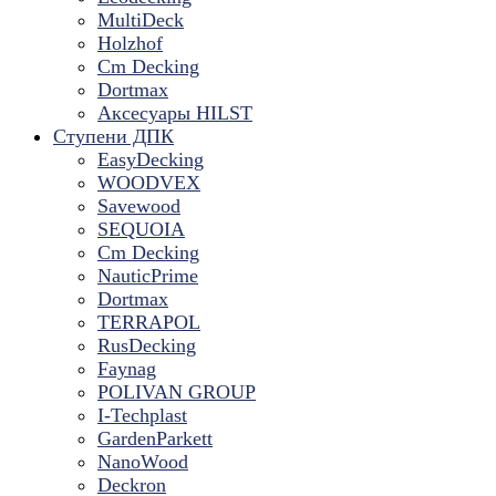
MultiDeck
Holzhof
Cm Decking
Dortmax
Аксесуары HILST
Ступени ДПК
EasyDecking
WOODVEX
Savewood
SEQUOIA
Cm Decking
NauticPrime
Dortmax
TERRAPOL
RusDecking
Faynag
POLIVAN GROUP
I-Techplast
GardenParkett
NanoWood
Deckron