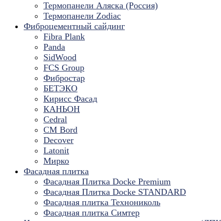
Термопанели Аляска (Россия)
Термопанели Zodiac
Фиброцементный сайдинг
Fibra Plank
Panda
SidWood
FCS Group
Фибростар
БЕТЭКО
Кирисс Фасад
КАНЬОН
Cedral
CM Bord
Decover
Latonit
Мирко
Фасадная плитка
Фасадная Плитка Docke Premium
Фасадная Плитка Docke STANDARD
Фасадная плитка Технониколь
Фасадная плитка Симтер