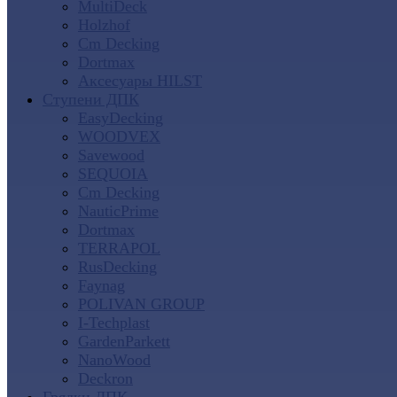
MultiDeck
Holzhof
Cm Decking
Dortmax
Аксесуары HILST
Ступени ДПК
EasyDecking
WOODVEX
Savewood
SEQUOIA
Cm Decking
NauticPrime
Dortmax
TERRAPOL
RusDecking
Faynag
POLIVAN GROUP
I-Techplast
GardenParkett
NanoWood
Deckron