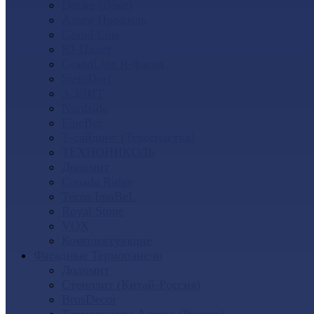
Docke (Дёке)
Альта-Профиль
Grand Line
Ю-Пласт
GrandLine Я-фасад
SteinDorf
АЭЛИТ
Nordside
FineBer
Т-сайдинг (Техоснастка)
ТЕХНОНИКОЛЬ
Доломит
Canada Ridge
Tecos ImaBeL
Royal Stone
VOX
Комплектующие
Фасадные Термопанели
Доломит
Стенолит (Китай-Россия)
BrusDecor