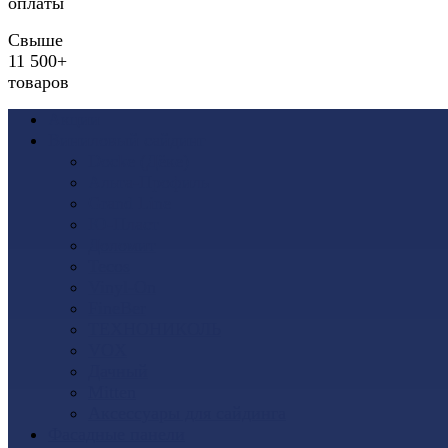
оплаты
Свыше
11 500+
товаров
Акции
Виниловый сайдинг
Docke (Дёке)
Альта-Профиль
Grand Line
Ю-Пласт
Доломит
Tecos
Vinyl-On
FineBer
ТЕХНОНИКОЛЬ
VOX
Дачный
Mitten
Аксессуары для сайдинга
Фасадные панели