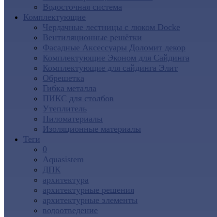
Водосточная система
Комплектующие
Чердачные лестницы с люком Docke
Вентиляционные решётки
Фасадные Аксессуары Доломит декор
Комплектующие Эконом для Сайдинга
Комплектующие для cайдинга Элит
Обрешетка
Гибка металла
ПИКС для столбов
Утеплитель
Пиломатериалы
Изоляционные материалы
Теги
0
Aquasistem
ДПК
архитектура
архитектурные решения
архитектурные элементы
водоотведение