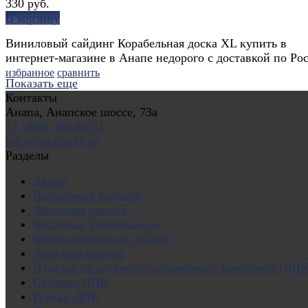
330 руб.
В корзину
Виниловый сайдинг Корабельная доска XL купить в
интернет-магазине в Анапе недорого с доставкой по Ро
избранное
сравнить
Показать еще
Контакты
Анапа, Анапское шоссе, 73а
+7 (999) 396-96-51
info@saiding77.ru
Разделы
Акции
Виниловый сайдинг
Фасадные панели
Фасадные Термопанели
Фиброцементный сайдинг
Фасадная плитка
Изделия из древесно-полимерного композита (ДПК
Ступени ДПК
Грядки ДПК