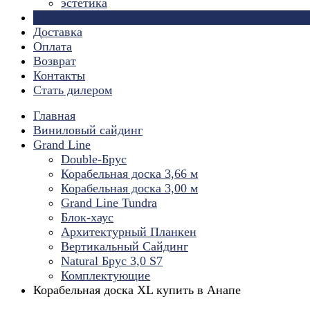
эстетика
Страницы
Доставка
Оплата
Возврат
Контакты
Стать дилером
Главная
Виниловый сайдинг
Grand Line
Double-Брус
Корабельная доска 3,66 м
Корабельная доска 3,00 м
Grand Line Tundra
Блок-хаус
Архитектурный Планкен
Вертикальный Сайдинг
Natural Брус 3,0 S7
Комплектующие
Корабельная доска XL купить в Анапе