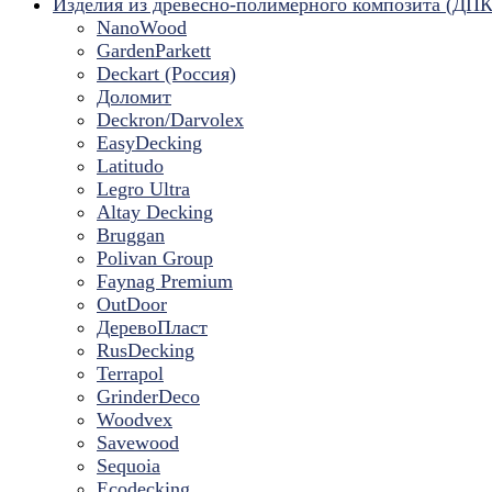
Изделия из древесно-полимерного композита (ДПК
NanoWood
GardenParkett
Deckart (Россия)
Доломит
Deckron/Darvolex
EasyDecking
Latitudo
Legro Ultra
Altay Decking
Bruggan
Polivan Group
Faynag Premium
OutDoor
ДеревоПласт
RusDecking
Terrapol
GrinderDeco
Woodvex
Savewood
Sequoia
Ecodecking