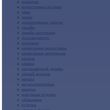
водосток
водосточная система
дача
декор
декоративные панели
дизайн
дизайн интерьера
долговечность
интерьер
кровельные аксессуары
кровельные материалы
кровля
крыша
ландшафтный дизайн
легкий монтаж
металл
металлочерепица
монтаж
наружная отделка
облицовка
отделка