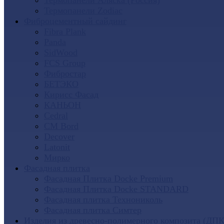
Термопанели Аляска (Россия)
Термопанели Zodiac
Фиброцементный сайдинг
Fibra Plank
Panda
SidWood
FCS Group
Фибростар
БЕТЭКО
Кирисс Фасад
КАНЬОН
Cedral
CM Bord
Decover
Latonit
Мирко
Фасадная плитка
Фасадная Плитка Docke Premium
Фасадная Плитка Docke STANDARD
Фасадная плитка Технониколь
Фасадная плитка Симтер
Изделия из древесно-полимерного композита (ДПК