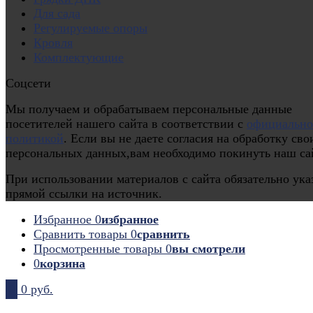
Для сада
Регулируемые опоры
Кровля
Комплектующие
Соцсети
Мы получаем и обрабатываем персональные данные
посетителей нашего сайта в соответствии с
официальн
политикой
. Если вы не даете согласия на обработку сво
персональных данных,вам необходимо покинуть наш са
При использовании материалов с сайта обязательно ука
прямой ссылки на источник.
Избранное
0
избранное
Сравнить товары
0
сравнить
Просмотренные товары
0
вы смотрели
0
корзина
0
0 руб.