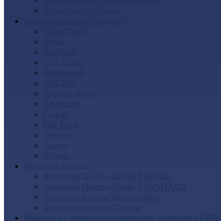
Термопанели Аляска (Россия)
Термопанели Zodiac
Фиброцементный сайдинг
Fibra Plank
Panda
SidWood
FCS Group
Фибростар
БЕТЭКО
Кирисс Фасад
КАНЬОН
Cedral
CM Bord
Decover
Latonit
Мирко
Фасадная плитка
Фасадная Плитка Docke Premium
Фасадная Плитка Docke STANDARD
Фасадная плитка Технониколь
Фасадная плитка Симтер
Изделия из древесно-полимерного композита (ДПК