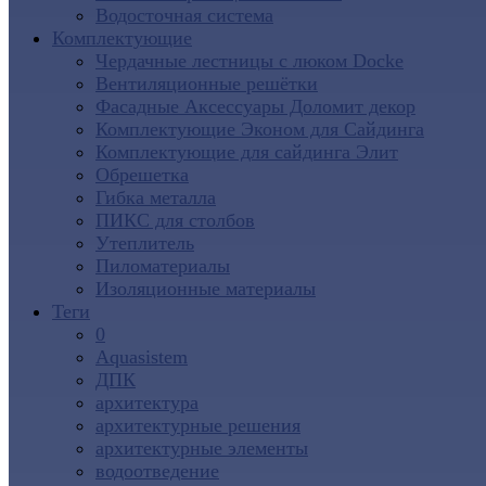
Водосточная система
Комплектующие
Чердачные лестницы с люком Docke
Вентиляционные решётки
Фасадные Аксессуары Доломит декор
Комплектующие Эконом для Сайдинга
Комплектующие для cайдинга Элит
Обрешетка
Гибка металла
ПИКС для столбов
Утеплитель
Пиломатериалы
Изоляционные материалы
Теги
0
Aquasistem
ДПК
архитектура
архитектурные решения
архитектурные элементы
водоотведение