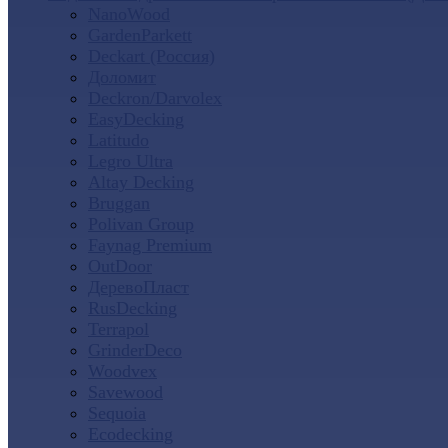
NanoWood
GardenParkett
Deckart (Россия)
Доломит
Deckron/Darvolex
EasyDecking
Latitudo
Legro Ultra
Altay Decking
Bruggan
Polivan Group
Faynag Premium
OutDoor
ДеревоПласт
RusDecking
Terrapol
GrinderDeco
Woodvex
Savewood
Sequoia
Ecodecking