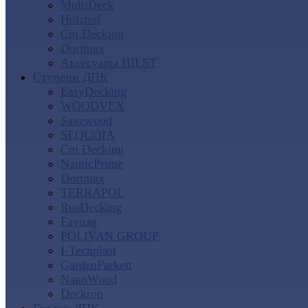
MultiDeck
Holzhof
Cm Decking
Dortmax
Аксесуары HILST
Ступени ДПК
EasyDecking
WOODVEX
Savewood
SEQUOIA
Cm Decking
NauticPrime
Dortmax
TERRAPOL
RusDecking
Faynag
POLIVAN GROUP
I-Techplast
GardenParkett
NanoWood
Deckron