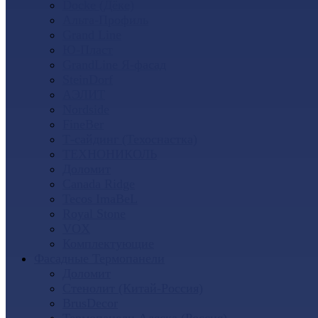
Docke (Дёке)
Альта-Профиль
Grand Line
Ю-Пласт
GrandLine Я-фасад
SteinDorf
АЭЛИТ
Nordside
FineBer
Т-сайдинг (Техоснастка)
ТЕХНОНИКОЛЬ
Доломит
Canada Ridge
Tecos ImaBeL
Royal Stone
VOX
Комплектующие
Фасадные Термопанели
Доломит
Стенолит (Китай-Россия)
BrusDecor