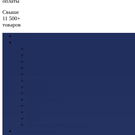
оплаты
Свыше
11 500+
товаров
Акции
Виниловый сайдинг
Docke (Дёке)
Альта-Профиль
Grand Line
Ю-Пласт
Доломит
Tecos
Vinyl-On
FineBer
ТЕХНОНИКОЛЬ
VOX
Дачный
Mitten
Аксессуары для сайдинга
Фасадные панели