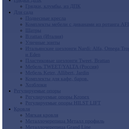
Грядки ДПК
Грядки, клумбы, из ДПК
Для сада
Подвесные кресла
Комплекты мебели с диванами из ротанга AF
Шатры
B:rattan (Италия)
Уличные зонты
Итальянские шезлонги Nardi: Alfa, Omega Tro
и Eden
Пластиковые шезлонги Tweet, Brattan
Мебель TWEET/YALTA (Россия)
Мебель Keter, Allibert, Jardin
Комплекты для кафе, баров.
Хозблоки
Регулируемые опоры
Регулируемые опоры Kronex
Регулируемые опоры HILST LIFT
Кровля
Мягкая кровля
Металлочерепица Металл профиль
Металлочерепица Grand Line