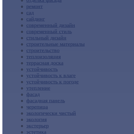
отделка фасада
ремонт
сад
сайдинг
современный дизайн
современный стиль
стильный дизайн
строительные материалы
строительство
теплоизоляция
террасная доска
устойчивость
устойчивость к влаге
устойчивость к погоде
утепление
фасад
фасадная панель
черепица
экологически чистый
экология
экстерьер
эстетика