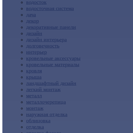
водосток
водосточная система
дача
декор
декоративные панели
дизайн
дизайн интерьера
долговечность
интерьер
кровельные аксессуары
кровельные материалы
кровля
крыша
ландшафтный дизайн
легкий монтаж
металл
металлочерепица
монтаж
наружная отделка
облицовка
отделка