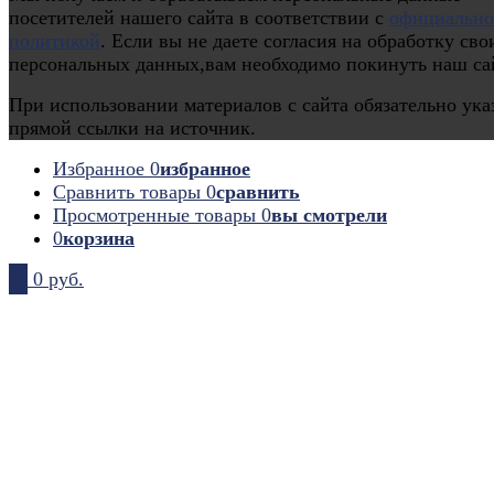
посетителей нашего сайта в соответствии с
официальн
политикой
. Если вы не даете согласия на обработку сво
персональных данных,вам необходимо покинуть наш са
При использовании материалов с сайта обязательно ука
прямой ссылки на источник.
Избранное
0
избранное
Сравнить товары
0
сравнить
Просмотренные товары
0
вы смотрели
0
корзина
0
0 руб.