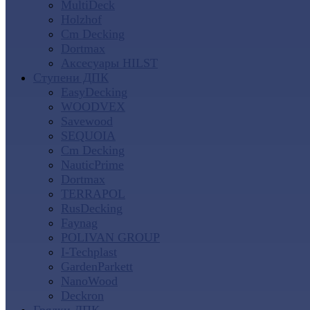
MultiDeck
Holzhof
Cm Decking
Dortmax
Аксесуары HILST
Ступени ДПК
EasyDecking
WOODVEX
Savewood
SEQUOIA
Cm Decking
NauticPrime
Dortmax
TERRAPOL
RusDecking
Faynag
POLIVAN GROUP
I-Techplast
GardenParkett
NanoWood
Deckron