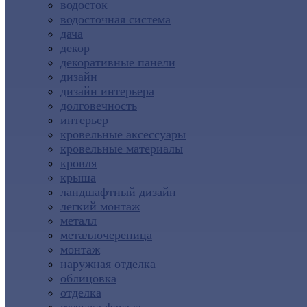
водосток
водосточная система
дача
декор
декоративные панели
дизайн
дизайн интерьера
долговечность
интерьер
кровельные аксессуары
кровельные материалы
кровля
крыша
ландшафтный дизайн
легкий монтаж
металл
металлочерепица
монтаж
наружная отделка
облицовка
отделка