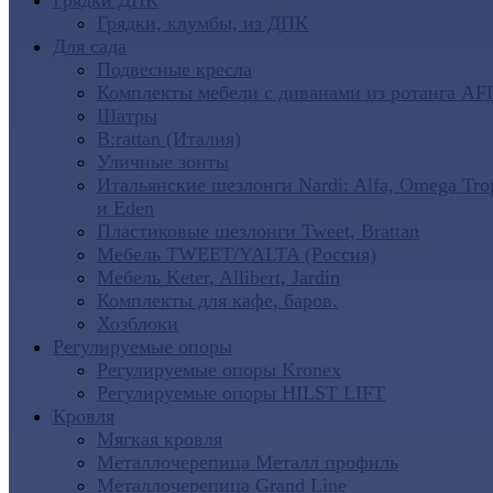
Грядки ДПК
Грядки, клумбы, из ДПК
Для сада
Подвесные кресла
Комплекты мебели с диванами из ротанга AF
Шатры
B:rattan (Италия)
Уличные зонты
Итальянские шезлонги Nardi: Alfa, Omega Tro
и Eden
Пластиковые шезлонги Tweet, Brattan
Мебель TWEET/YALTA (Россия)
Мебель Keter, Allibert, Jardin
Комплекты для кафе, баров.
Хозблоки
Регулируемые опоры
Регулируемые опоры Kronex
Регулируемые опоры HILST LIFT
Кровля
Мягкая кровля
Металлочерепица Металл профиль
Металлочерепица Grand Line