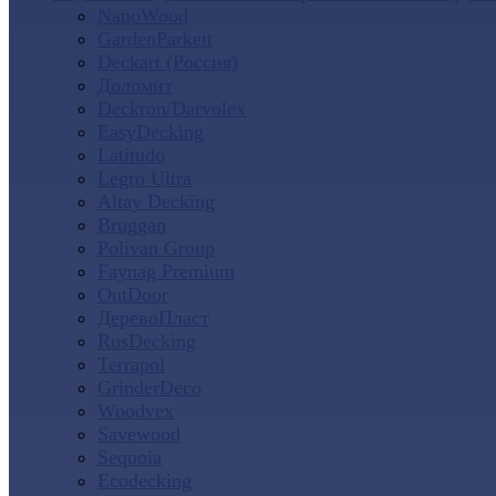
NanoWood
GardenParkett
Deckart (Россия)
Доломит
Deckron/Darvolex
EasyDecking
Latitudo
Legro Ultra
Altay Decking
Bruggan
Polivan Group
Faynag Premium
OutDoor
ДеревоПласт
RusDecking
Terrapol
GrinderDeco
Woodvex
Savewood
Sequoia
Ecodecking