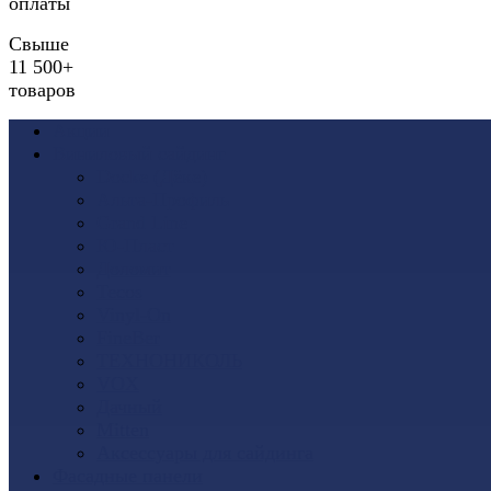
оплаты
Свыше
11 500+
товаров
Акции
Виниловый сайдинг
Docke (Дёке)
Альта-Профиль
Grand Line
Ю-Пласт
Доломит
Tecos
Vinyl-On
FineBer
ТЕХНОНИКОЛЬ
VOX
Дачный
Mitten
Аксессуары для сайдинга
Фасадные панели