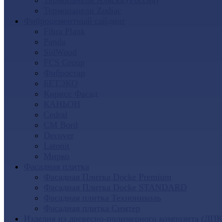
Термопанели Аляска (Россия)
Термопанели Zodiac
Фиброцементный сайдинг
Fibra Plank
Panda
SidWood
FCS Group
Фибростар
БЕТЭКО
Кирисс Фасад
КАНЬОН
Cedral
CM Bord
Decover
Latonit
Мирко
Фасадная плитка
Фасадная Плитка Docke Premium
Фасадная Плитка Docke STANDARD
Фасадная плитка Технониколь
Фасадная плитка Симтер
Изделия из древесно-полимерного композита (ДПК