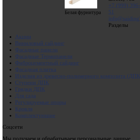
+7 (999) 396
51
Белая фурнитура
info@saiding
Разделы
Акции
Виниловый сайдинг
Фасадные панели
Фасадные Термопанели
Фиброцементный сайдинг
Фасадная плитка
Изделия из древесно-полимерного композита (ДПК
Ступени ДПК
Грядки ДПК
Для сада
Регулируемые опоры
Кровля
Комплектующие
Соцсети
Мы получаем и обрабатываем персональные данные