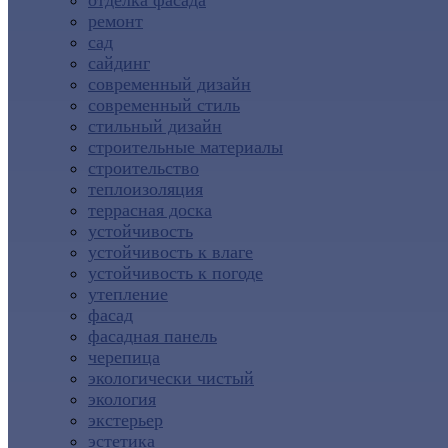
отделка фасада
ремонт
сад
сайдинг
современный дизайн
современный стиль
стильный дизайн
строительные материалы
строительство
теплоизоляция
террасная доска
устойчивость
устойчивость к влаге
устойчивость к погоде
утепление
фасад
фасадная панель
черепица
экологически чистый
экология
экстерьер
эстетика