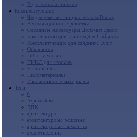
Водосточная система
Комплектующие
Чердачные лестницы с люком Docke
Вентиляционные решётки
Фасадные Аксессуары Доломит декор
Комплектующие Эконом для Сайдинга
Комплектующие для cайдинга Элит
Обрешетка
Гибка металла
ПИКС для столбов
Утеплитель
Пиломатериалы
Изоляционные материалы
Теги
0
Aquasistem
ДПК
архитектура
архитектурные решения
архитектурные элементы
водоотведение