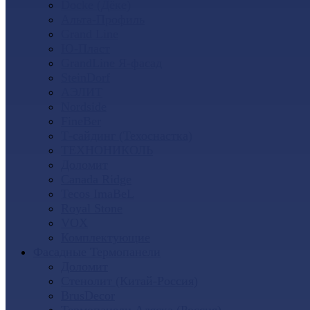
Docke (Дёке)
Альта-Профиль
Grand Line
Ю-Пласт
GrandLine Я-фасад
SteinDorf
АЭЛИТ
Nordside
FineBer
Т-сайдинг (Техоснастка)
ТЕХНОНИКОЛЬ
Доломит
Canada Ridge
Tecos ImaBeL
Royal Stone
VOX
Комплектующие
Фасадные Термопанели
Доломит
Стенолит (Китай-Россия)
BrusDecor