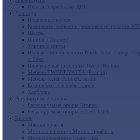
Грядки ДПК
Грядки, клумбы, из ДПК
Для сада
Подвесные кресла
Комплекты мебели с диванами из ротанга AF
Шатры
B:rattan (Италия)
Уличные зонты
Итальянские шезлонги Nardi: Alfa, Omega Tro
и Eden
Пластиковые шезлонги Tweet, Brattan
Мебель TWEET/YALTA (Россия)
Мебель Keter, Allibert, Jardin
Комплекты для кафе, баров.
Хозблоки
Регулируемые опоры
Регулируемые опоры Kronex
Регулируемые опоры HILST LIFT
Кровля
Мягкая кровля
Металлочерепица Металл профиль
Металлочерепица Grand Line