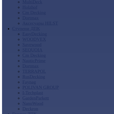
MultiDeck
Holzhof
Cm Decking
Dortmax
Аксесуары HILST
Ступени ДПК
EasyDecking
WOODVEX
Savewood
SEQUOIA
Cm Decking
NauticPrime
Dortmax
TERRAPOL
RusDecking
Faynag
POLIVAN GROUP
I-Techplast
GardenParkett
NanoWood
Deckron