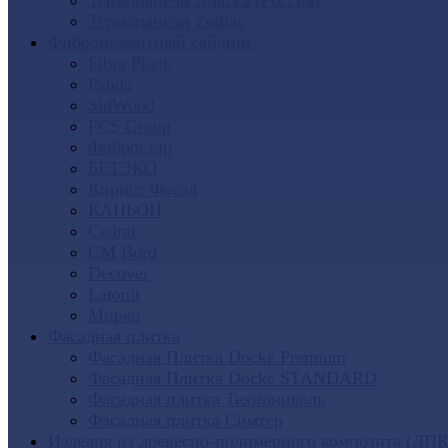
Термопанели Аляска (Россия)
Термопанели Zodiac
Фиброцементный сайдинг
Fibra Plank
Panda
SidWood
FCS Group
Фибростар
БЕТЭКО
Кирисс Фасад
КАНЬОН
Cedral
CM Bord
Decover
Latonit
Мирко
Фасадная плитка
Фасадная Плитка Docke Premium
Фасадная Плитка Docke STANDARD
Фасадная плитка Технониколь
Фасадная плитка Симтер
Изделия из древесно-полимерного композита (ДПК