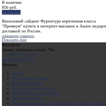
В наличии
850 руб.
В корзину
Виниловый сайдинг Фурнитура коричневая класса
"Премиум" купить в интернет-магазине в Анапе недорог
доставкой по России.
избранное
сравнить
Показать еще
Контакты
Анапа, Анапское шоссе, 73а
+7 (999) 396-96-51
info@saiding77.ru
Разделы
Акции
Виниловый сайдинг
Фасадные панели
Фасадные Термопанели
Фиброцементный сайдинг
Фасадная плитка
Изделия из древесно-полимерного композита (ДПК