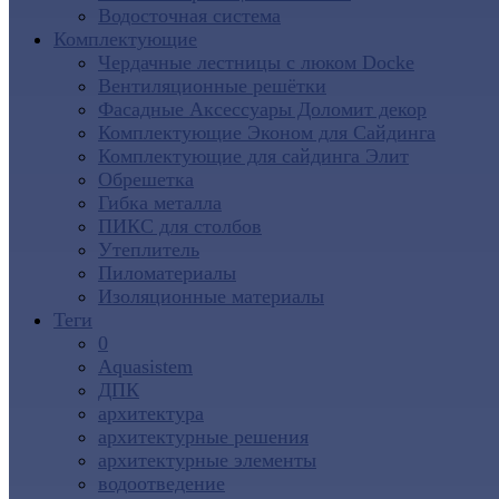
Водосточная система
Комплектующие
Чердачные лестницы с люком Docke
Вентиляционные решётки
Фасадные Аксессуары Доломит декор
Комплектующие Эконом для Сайдинга
Комплектующие для cайдинга Элит
Обрешетка
Гибка металла
ПИКС для столбов
Утеплитель
Пиломатериалы
Изоляционные материалы
Теги
0
Aquasistem
ДПК
архитектура
архитектурные решения
архитектурные элементы
водоотведение