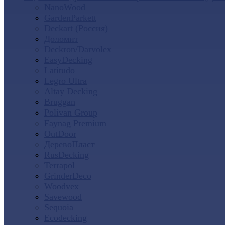
NanoWood
GardenParkett
Deckart (Россия)
Доломит
Deckron/Darvolex
EasyDecking
Latitudo
Legro Ultra
Altay Decking
Bruggan
Polivan Group
Faynag Premium
OutDoor
ДеревоПласт
RusDecking
Terrapol
GrinderDeco
Woodvex
Savewood
Sequoia
Ecodecking