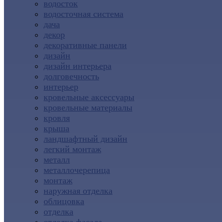
водосток
водосточная система
дача
декор
декоративные панели
дизайн
дизайн интерьера
долговечность
интерьер
кровельные аксессуары
кровельные материалы
кровля
крыша
ландшафтный дизайн
легкий монтаж
металл
металлочерепица
монтаж
наружная отделка
облицовка
отделка