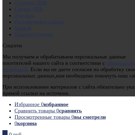
Ступени ДПК
Грядки ДПК
Для сада
Регулируемые опоры
Кровля
Комплектующие
Соцсети
Мы получаем и обрабатываем персональные данные
посетителей нашего сайта в соответствии с
официальн
политикой
. Если вы не даете согласия на обработку сво
персональных данных,вам необходимо покинуть наш са
При использовании материалов с сайта обязательно ука
прямой ссылки на источник.
Избранное
0
избранное
Сравнить товары
0
сравнить
Просмотренные товары
0
вы смотрели
0
корзина
0
0 руб.