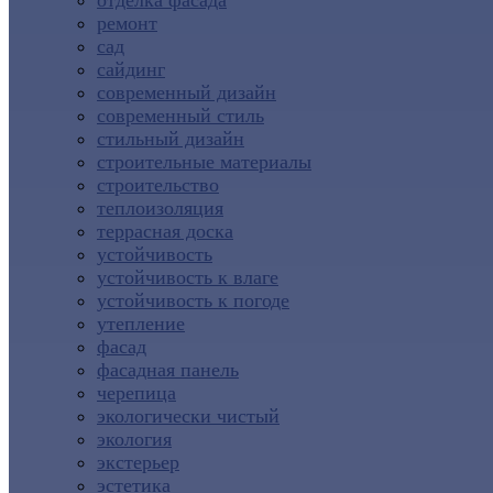
отделка фасада
ремонт
сад
сайдинг
современный дизайн
современный стиль
стильный дизайн
строительные материалы
строительство
теплоизоляция
террасная доска
устойчивость
устойчивость к влаге
устойчивость к погоде
утепление
фасад
фасадная панель
черепица
экологически чистый
экология
экстерьер
эстетика