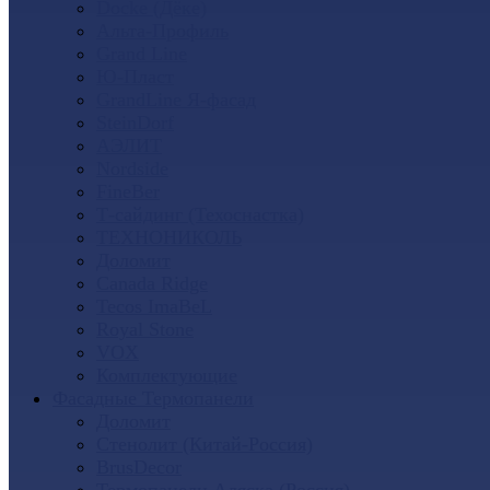
Docke (Дёке)
Альта-Профиль
Grand Line
Ю-Пласт
GrandLine Я-фасад
SteinDorf
АЭЛИТ
Nordside
FineBer
Т-сайдинг (Техоснастка)
ТЕХНОНИКОЛЬ
Доломит
Canada Ridge
Tecos ImaBeL
Royal Stone
VOX
Комплектующие
Фасадные Термопанели
Доломит
Стенолит (Китай-Россия)
BrusDecor