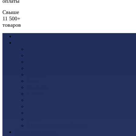
оплаты
Свыше
11 500+
товаров
Акции
Виниловый сайдинг
Docke (Дёке)
Альта-Профиль
Grand Line
Ю-Пласт
Доломит
Tecos
Vinyl-On
FineBer
ТЕХНОНИКОЛЬ
VOX
Дачный
Mitten
Аксессуары для сайдинга
Фасадные панели