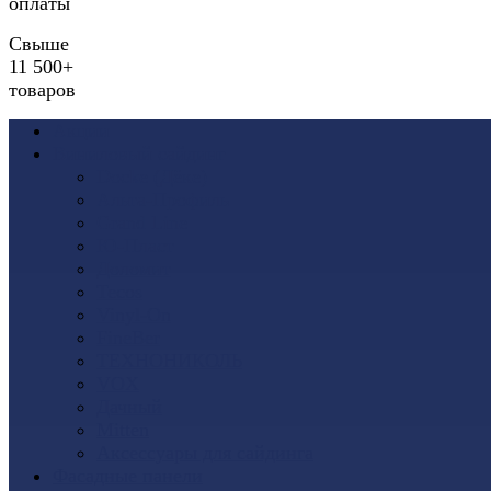
оплаты
Свыше
11 500+
товаров
Акции
Виниловый сайдинг
Docke (Дёке)
Альта-Профиль
Grand Line
Ю-Пласт
Доломит
Tecos
Vinyl-On
FineBer
ТЕХНОНИКОЛЬ
VOX
Дачный
Mitten
Аксессуары для сайдинга
Фасадные панели