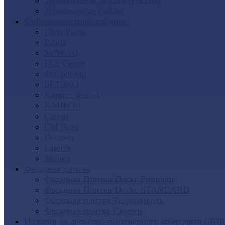
Термопанели Аляска (Россия)
Термопанели Zodiac
Фиброцементный сайдинг
Fibra Plank
Panda
SidWood
FCS Group
Фибростар
БЕТЭКО
Кирисс Фасад
КАНЬОН
Cedral
CM Bord
Decover
Latonit
Мирко
Фасадная плитка
Фасадная Плитка Docke Premium
Фасадная Плитка Docke STANDARD
Фасадная плитка Технониколь
Фасадная плитка Симтер
Изделия из древесно-полимерного композита (ДПК