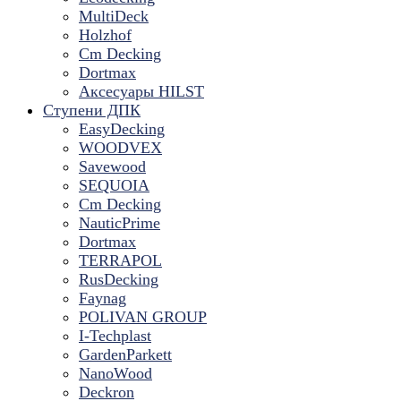
MultiDeck
Holzhof
Cm Decking
Dortmax
Аксесуары HILST
Ступени ДПК
EasyDecking
WOODVEX
Savewood
SEQUOIA
Cm Decking
NauticPrime
Dortmax
TERRAPOL
RusDecking
Faynag
POLIVAN GROUP
I-Techplast
GardenParkett
NanoWood
Deckron