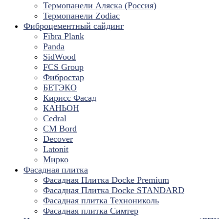
Термопанели Аляска (Россия)
Термопанели Zodiac
Фиброцементный сайдинг
Fibra Plank
Panda
SidWood
FCS Group
Фибростар
БЕТЭКО
Кирисс Фасад
КАНЬОН
Cedral
CM Bord
Decover
Latonit
Мирко
Фасадная плитка
Фасадная Плитка Docke Premium
Фасадная Плитка Docke STANDARD
Фасадная плитка Технониколь
Фасадная плитка Симтер