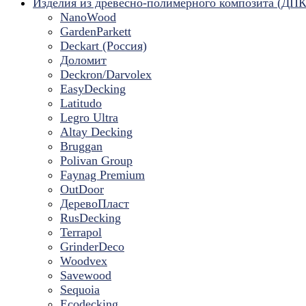
Изделия из древесно-полимерного композита (ДПК
NanoWood
GardenParkett
Deckart (Россия)
Доломит
Deckron/Darvolex
EasyDecking
Latitudo
Legro Ultra
Altay Decking
Bruggan
Polivan Group
Faynag Premium
OutDoor
ДеревоПласт
RusDecking
Terrapol
GrinderDeco
Woodvex
Savewood
Sequoia
Ecodecking