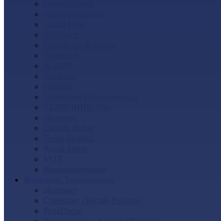
Docke (Дёке)
Альта-Профиль
Grand Line
Ю-Пласт
GrandLine Я-фасад
SteinDorf
АЭЛИТ
Nordside
FineBer
Т-сайдинг (Техоснастка)
ТЕХНОНИКОЛЬ
Доломит
Canada Ridge
Tecos ImaBeL
Royal Stone
VOX
Комплектующие
Фасадные Термопанели
Доломит
Стенолит (Китай-Россия)
BrusDecor