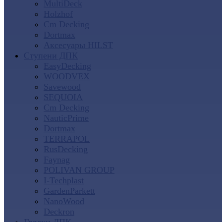
MultiDeck
Holzhof
Cm Decking
Dortmax
Аксесуары HILST
Ступени ДПК
EasyDecking
WOODVEX
Savewood
SEQUOIA
Cm Decking
NauticPrime
Dortmax
TERRAPOL
RusDecking
Faynag
POLIVAN GROUP
I-Techplast
GardenParkett
NanoWood
Deckron