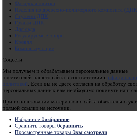
Фасадная плитка
Изделия из древесно-полимерного композита (ДПК
Ступени ДПК
Грядки ДПК
Для сада
Регулируемые опоры
Кровля
Комплектующие
Соцсети
Мы получаем и обрабатываем персональные данные
посетителей нашего сайта в соответствии с
официальн
политикой
. Если вы не даете согласия на обработку сво
персональных данных,вам необходимо покинуть наш са
При использовании материалов с сайта обязательно ука
прямой ссылки на источник.
Избранное
0
избранное
Сравнить товары
0
сравнить
Просмотренные товары
0
вы смотрели