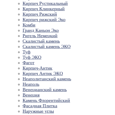
Кирпич Рустикальный
Кирпич Клинкерный
Кирпич Рижский
Кирпич рижский Эко
Комби
Гранд Каньон Эко
Ригель Немецкий
Скалистый камень
Скалистый камень ЭКО
Туф
Туф ЭКО
Фагот
Кирпич-Антик
Кирпич Антик ЭКО
Неаполитанский камень
Неаполь
Венецианский камень
Венеция
Камень Флорентийский
Фасадная Плитка
Наружные углы