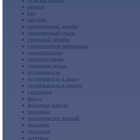
отделка фасада
ремонт
сад
сайдинг
современный дизайн
современный стиль
стильный дизайн
строительные материалы
строительство
теплоизоляция
террасная доска
устойчивость
устойчивость к влаге
устойчивость к погоде
утепление
фасад
фасадная панель
черепица
экологически чистый
экология
экстерьер
эстетика