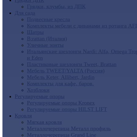
Грядки ДПК
Грядки, клумбы, из ДПК
Для сада
Подвесные кресла
Комплекты мебели с диванами из ротанга AF
Шатры
B:rattan (Италия)
Уличные зонты
Итальянские шезлонги Nardi: Alfa, Omega Tro
и Eden
Пластиковые шезлонги Tweet, Brattan
Мебель TWEET/YALTA (Россия)
Мебель Keter, Allibert, Jardin
Комплекты для кафе, баров.
Хозблоки
Регулируемые опоры
Регулируемые опоры Kronex
Регулируемые опоры HILST LIFT
Кровля
Мягкая кровля
Металлочерепица Металл профиль
Металлочерепица Grand Line