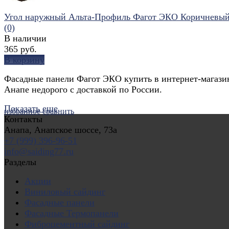
Угол наружный Альта-Профиль Фагот ЭКО Коричневы
(0)
В наличии
365 руб.
В корзину
Фасадные панели Фагот ЭКО купить в интернет-магази
Анапе недорого с доставкой по России.
Показать еще
избранное
сравнить
Контакты
Анапа, Анапское шоссе, 73а
+7 (999) 396-96-51
info@saiding77.ru
Разделы
Акции
Виниловый сайдинг
Фасадные панели
Фасадные Термопанели
Фиброцементный сайдинг