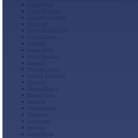
NanoWood
GardenParkett
Deckart (Россия)
Доломит
Deckron/Darvolex
EasyDecking
Latitudo
Legro Ultra
Altay Decking
Bruggan
Polivan Group
Faynag Premium
OutDoor
ДеревоПласт
RusDecking
Terrapol
GrinderDeco
Woodvex
Savewood
Sequoia
Ecodecking