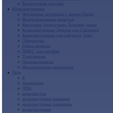
Водосточная система
Комплектующие
Чердачные лестницы с люком Docke
Вентиляционные решётки
Фасадные Аксессуары Доломит декор
Комплектующие Эконом для Сайдинга
Комплектующие для cайдинга Элит
Обрешетка
Гибка металла
ПИКС для столбов
Утеплитель
Пиломатериалы
Изоляционные материалы
Теги
0
Aquasistem
ДПК
архитектура
архитектурные решения
архитектурные элементы
водоотведение