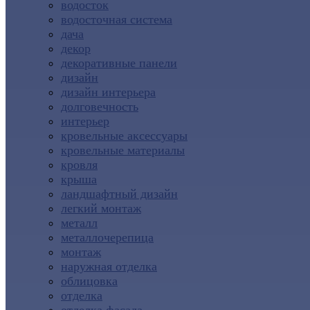
водосток
водосточная система
дача
декор
декоративные панели
дизайн
дизайн интерьера
долговечность
интерьер
кровельные аксессуары
кровельные материалы
кровля
крыша
ландшафтный дизайн
легкий монтаж
металл
металлочерепица
монтаж
наружная отделка
облицовка
отделка