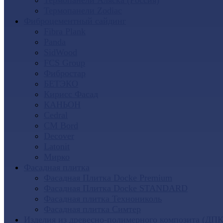
Термопанели Аляска (Россия)
Термопанели Zodiac
Фиброцементный сайдинг
Fibra Plank
Panda
SidWood
FCS Group
Фибростар
БЕТЭКО
Кирисс Фасад
КАНЬОН
Cedral
CM Bord
Decover
Latonit
Мирко
Фасадная плитка
Фасадная Плитка Docke Premium
Фасадная Плитка Docke STANDARD
Фасадная плитка Технониколь
Фасадная плитка Симтер
Изделия из древесно-полимерного композита (ДПК