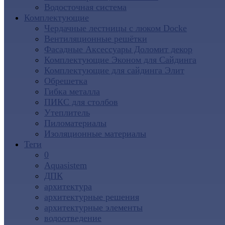
Водосточная система
Комплектующие
Чердачные лестницы с люком Docke
Вентиляционные решётки
Фасадные Аксессуары Доломит декор
Комплектующие Эконом для Сайдинга
Комплектующие для cайдинга Элит
Обрешетка
Гибка металла
ПИКС для столбов
Утеплитель
Пиломатериалы
Изоляционные материалы
Теги
0
Aquasistem
ДПК
архитектура
архитектурные решения
архитектурные элементы
водоотведение