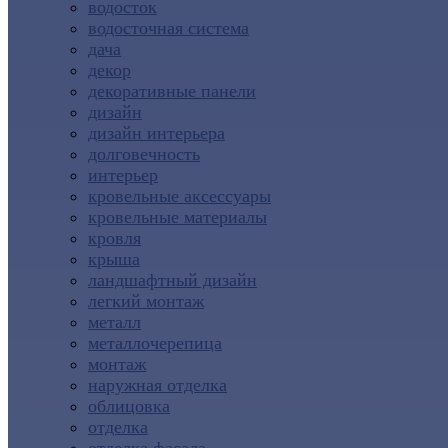
водосток
водосточная система
дача
декор
декоративные панели
дизайн
дизайн интерьера
долговечность
интерьер
кровельные аксессуары
кровельные материалы
кровля
крыша
ландшафтный дизайн
легкий монтаж
металл
металлочерепица
монтаж
наружная отделка
облицовка
отделка