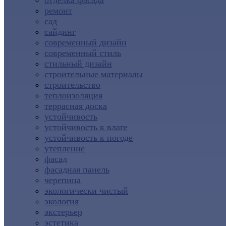
отделка фасада
ремонт
сад
сайдинг
современный дизайн
современный стиль
стильный дизайн
строительные материалы
строительство
теплоизоляция
террасная доска
устойчивость
устойчивость к влаге
устойчивость к погоде
утепление
фасад
фасадная панель
черепица
экологически чистый
экология
экстерьер
эстетика