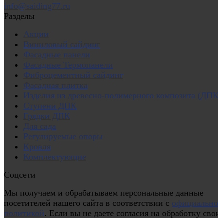
info@saiding77.ru
Разделы
Акции
Виниловый сайдинг
Фасадные панели
Фасадные Термопанели
Фиброцементный сайдинг
Фасадная плитка
Изделия из древесно-полимерного композита (ДПК
Ступени ДПК
Грядки ДПК
Для сада
Регулируемые опоры
Кровля
Комплектующие
Соцсети
Мы получаем и обрабатываем персональные данные
посетителей нашего сайта в соответствии с
официальн
политикой
. Если вы не даете согласия на обработку сво