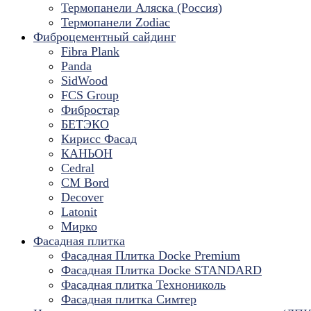
Термопанели Аляска (Россия)
Термопанели Zodiac
Фиброцементный сайдинг
Fibra Plank
Panda
SidWood
FCS Group
Фибростар
БЕТЭКО
Кирисс Фасад
КАНЬОН
Cedral
CM Bord
Decover
Latonit
Мирко
Фасадная плитка
Фасадная Плитка Docke Premium
Фасадная Плитка Docke STANDARD
Фасадная плитка Технониколь
Фасадная плитка Симтер