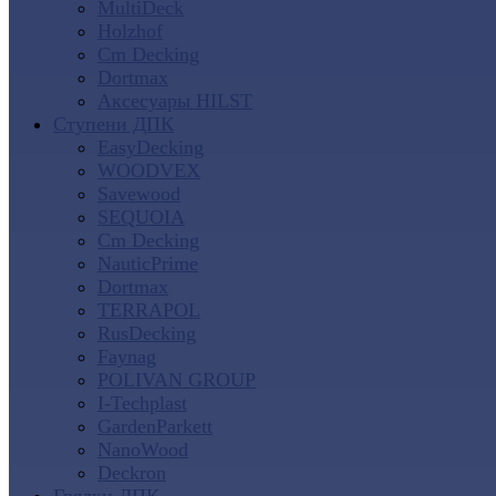
MultiDeck
Holzhof
Cm Decking
Dortmax
Аксесуары HILST
Ступени ДПК
EasyDecking
WOODVEX
Savewood
SEQUOIA
Cm Decking
NauticPrime
Dortmax
TERRAPOL
RusDecking
Faynag
POLIVAN GROUP
I-Techplast
GardenParkett
NanoWood
Deckron