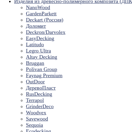
Изделия из древесно-полимерного композита (ДПК
NanoWood
GardenParkett
Deckart (Россия)
Доломит
Deckron/Darvolex
EasyDecking
Latitudo
Legro Ultra
Altay Decking
Bruggan
Polivan Group
Faynag Premium
OutDoor
ДеревоПласт
RusDecking
Terrapol
GrinderDeco
Woodvex
Savewood
Sequoia
Ecodecking