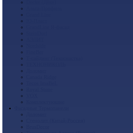
Docke (Дёке)
Альта-Профиль
Grand Line
Ю-Пласт
GrandLine Я-фасад
SteinDorf
АЭЛИТ
Nordside
FineBer
Т-сайдинг (Техоснастка)
ТЕХНОНИКОЛЬ
Доломит
Canada Ridge
Tecos ImaBeL
Royal Stone
VOX
Комплектующие
Фасадные Термопанели
Доломит
Стенолит (Китай-Россия)
BrusDecor