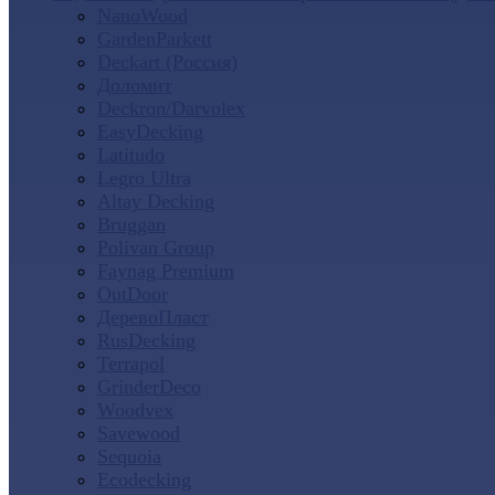
NanoWood
GardenParkett
Deckart (Россия)
Доломит
Deckron/Darvolex
EasyDecking
Latitudo
Legro Ultra
Altay Decking
Bruggan
Polivan Group
Faynag Premium
OutDoor
ДеревоПласт
RusDecking
Terrapol
GrinderDeco
Woodvex
Savewood
Sequoia
Ecodecking