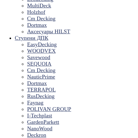
MultiDeck
Holzhof
Cm Decking
Dortmax
Аксесуары HILST
Ступени ДПК
EasyDecking
WOODVEX
Savewood
SEQUOIA
Cm Decking
NauticPrime
Dortmax
TERRAPOL
RusDecking
Faynag
POLIVAN GROUP
I-Techplast
GardenParkett
NanoWood
Deckron