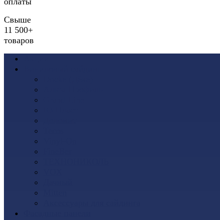
оплаты
Свыше
11 500+
товаров
Акции
Виниловый сайдинг
Docke (Дёке)
Альта-Профиль
Grand Line
Ю-Пласт
Доломит
Tecos
Vinyl-On
FineBer
ТЕХНОНИКОЛЬ
VOX
Дачный
Mitten
Аксессуары для сайдинга
Фасадные панели