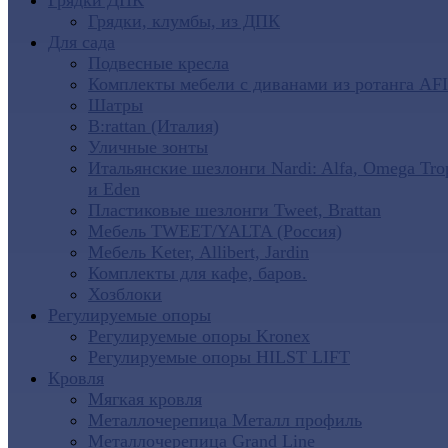
Грядки ДПК
Грядки, клумбы, из ДПК
Для сада
Подвесные кресла
Комплекты мебели с диванами из ротанга AF
Шатры
B:rattan (Италия)
Уличные зонты
Итальянские шезлонги Nardi: Alfa, Omega Tro
и Eden
Пластиковые шезлонги Tweet, Brattan
Мебель TWEET/YALTA (Россия)
Мебель Keter, Allibert, Jardin
Комплекты для кафе, баров.
Хозблоки
Регулируемые опоры
Регулируемые опоры Kronex
Регулируемые опоры HILST LIFT
Кровля
Мягкая кровля
Металлочерепица Металл профиль
Металлочерепица Grand Line