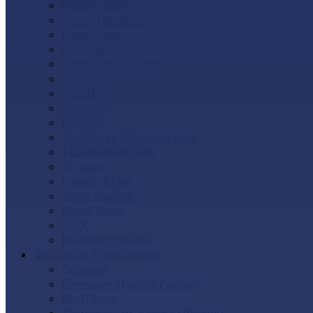
Docke (Дёке)
Альта-Профиль
Grand Line
Ю-Пласт
GrandLine Я-фасад
SteinDorf
АЭЛИТ
Nordside
FineBer
Т-сайдинг (Техоснастка)
ТЕХНОНИКОЛЬ
Доломит
Canada Ridge
Tecos ImaBeL
Royal Stone
VOX
Комплектующие
Фасадные Термопанели
Доломит
Стенолит (Китай-Россия)
BrusDecor