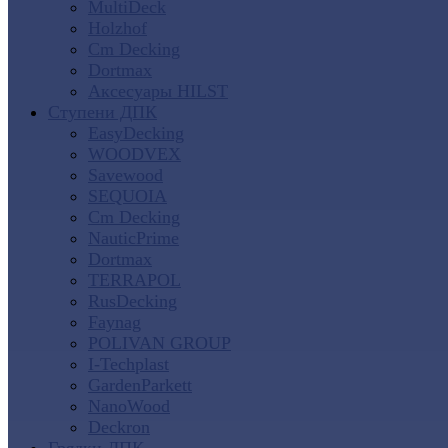
MultiDeck
Holzhof
Cm Decking
Dortmax
Аксесуары HILST
Ступени ДПК
EasyDecking
WOODVEX
Savewood
SEQUOIA
Cm Decking
NauticPrime
Dortmax
TERRAPOL
RusDecking
Faynag
POLIVAN GROUP
I-Techplast
GardenParkett
NanoWood
Deckron