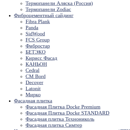
Термопанели Аляска (Россия)
Термопанели Zodiac
Фиброцементный сайдинг
Fibra Plank
Panda
SidWood
FCS Group
Фибростар
БЕТЭКО
Кирисс Фасад
КАНЬОН
Cedral
CM Bord
Decover
Latonit
Мирко
Фасадная плитка
Фасадная Плитка Docke Premium
Фасадная Плитка Docke STANDARD
Фасадная плитка Технониколь
Фасадная плитка Симтер