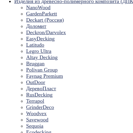
Изделия из древесно-полимерного композита (ДПК
NanoWood
GardenParkett
Deckart (Россия)
Доломит
Deckron/Darvolex
EasyDecking
Latitudo
Legro Ultra
Altay Decking
Bruggan
Polivan Group
Faynag Premium
OutDoor
ДеревоПласт
RusDecking
Terrapol
GrinderDeco
Woodvex
Savewood
Sequoia
Ecodecking