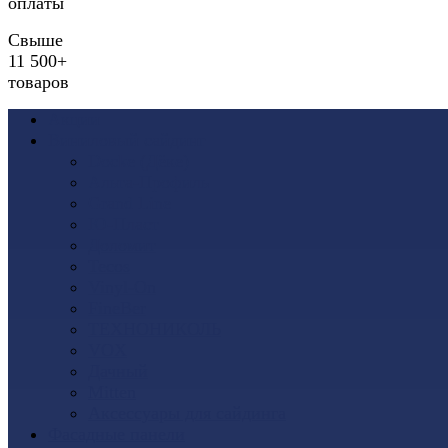
оплаты
Свыше
11 500+
товаров
Акции
Виниловый сайдинг
Docke (Дёке)
Альта-Профиль
Grand Line
Ю-Пласт
Доломит
Tecos
Vinyl-On
FineBer
ТЕХНОНИКОЛЬ
VOX
Дачный
Mitten
Аксессуары для сайдинга
Фасадные панели