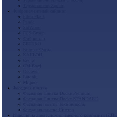
Термопанели Аляска (Россия)
Термопанели Zodiac
Фиброцементный сайдинг
Fibra Plank
Panda
SidWood
FCS Group
Фибростар
БЕТЭКО
Кирисс Фасад
КАНЬОН
Cedral
CM Bord
Decover
Latonit
Мирко
Фасадная плитка
Фасадная Плитка Docke Premium
Фасадная Плитка Docke STANDARD
Фасадная плитка Технониколь
Фасадная плитка Симтер
Изделия из древесно-полимерного композита (ДПК