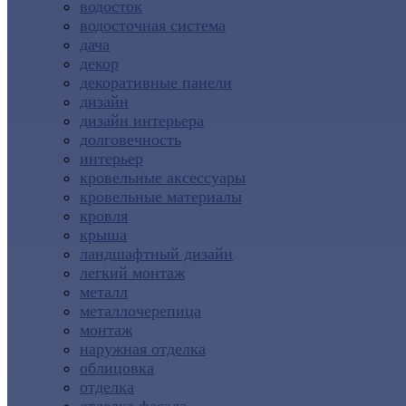
водосток
водосточная система
дача
декор
декоративные панели
дизайн
дизайн интерьера
долговечность
интерьер
кровельные аксессуары
кровельные материалы
кровля
крыша
ландшафтный дизайн
легкий монтаж
металл
металлочерепица
монтаж
наружная отделка
облицовка
отделка