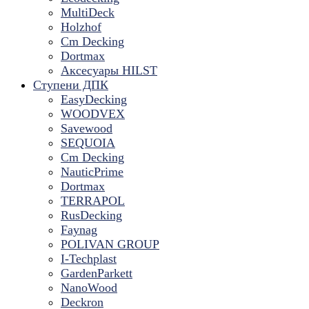
MultiDeck
Holzhof
Cm Decking
Dortmax
Аксесуары HILST
Ступени ДПК
EasyDecking
WOODVEX
Savewood
SEQUOIA
Cm Decking
NauticPrime
Dortmax
TERRAPOL
RusDecking
Faynag
POLIVAN GROUP
I-Techplast
GardenParkett
NanoWood
Deckron