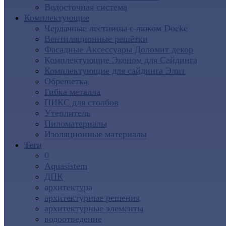
Водосточная система
Комплектующие
Чердачные лестницы с люком Docke
Вентиляционные решётки
Фасадные Аксессуары Доломит декор
Комплектующие Эконом для Сайдинга
Комплектующие для cайдинга Элит
Обрешетка
Гибка металла
ПИКС для столбов
Утеплитель
Пиломатериалы
Изоляционные материалы
Теги
0
Aquasistem
ДПК
архитектура
архитектурные решения
архитектурные элементы
водоотведение