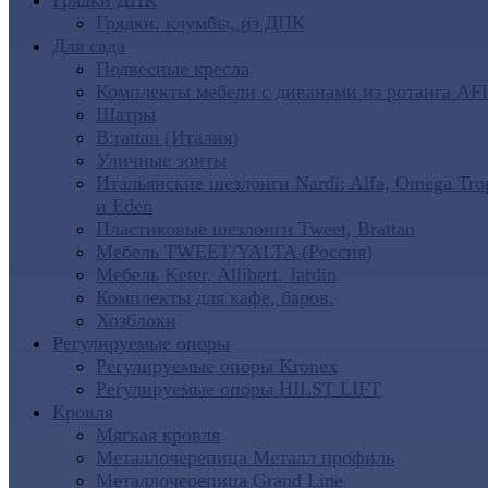
Грядки ДПК
Грядки, клумбы, из ДПК
Для сада
Подвесные кресла
Комплекты мебели с диванами из ротанга AF
Шатры
B:rattan (Италия)
Уличные зонты
Итальянские шезлонги Nardi: Alfa, Omega Tro
и Eden
Пластиковые шезлонги Tweet, Brattan
Мебель TWEET/YALTA (Россия)
Мебель Keter, Allibert, Jardin
Комплекты для кафе, баров.
Хозблоки
Регулируемые опоры
Регулируемые опоры Kronex
Регулируемые опоры HILST LIFT
Кровля
Мягкая кровля
Металлочерепица Металл профиль
Металлочерепица Grand Line