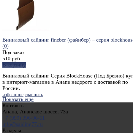
Виниловый сайдинг fineber (файнбер) – серия blockhouse
(0)
Под заказ
510 руб.
В корзину
Виниловый сайдинг Серия BlockHouse (Под Бревно) ку
в интернет-магазине в Анапе недорого с доставкой по
России.
избранное
сравнить
Показать еще
Контакты
Анапа, Анапское шоссе, 73а
+7 (999) 396-96-51
info@saiding77.ru
Разделы