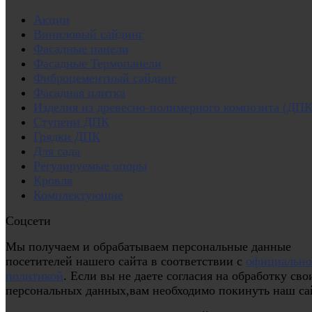
Акции
Виниловый сайдинг
Фасадные панели
Фасадные Термопанели
Фиброцементный сайдинг
Фасадная плитка
Изделия из древесно-полимерного композита (ДПК
Ступени ДПК
Грядки ДПК
Для сада
Регулируемые опоры
Кровля
Комплектующие
Соцсети
Мы получаем и обрабатываем персональные данные
посетителей нашего сайта в соответствии с
официальн
политикой
. Если вы не даете согласия на обработку сво
персональных данных,вам необходимо покинуть наш са