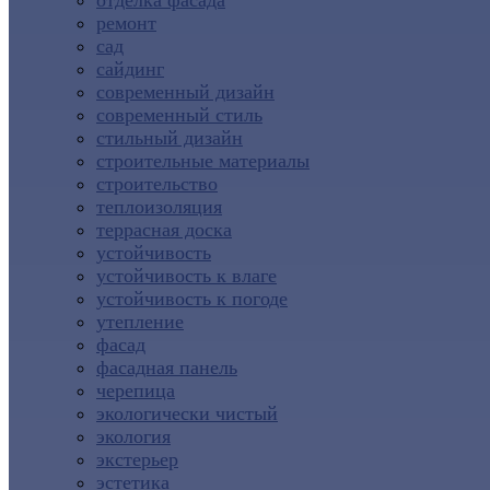
отделка фасада
ремонт
сад
сайдинг
современный дизайн
современный стиль
стильный дизайн
строительные материалы
строительство
теплоизоляция
террасная доска
устойчивость
устойчивость к влаге
устойчивость к погоде
утепление
фасад
фасадная панель
черепица
экологически чистый
экология
экстерьер
эстетика