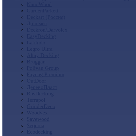
NanoWood
GardenParkett
Deckart (Россия)
Доломит
Deckron/Darvolex
EasyDecking
Latitudo
Legro Ultra
Altay Decking
Bruggan
Polivan Group
Faynag Premium
OutDoor
ДеревоПласт
RusDecking
Terrapol
GrinderDeco
Woodvex
Savewood
Sequoia
Ecodecking