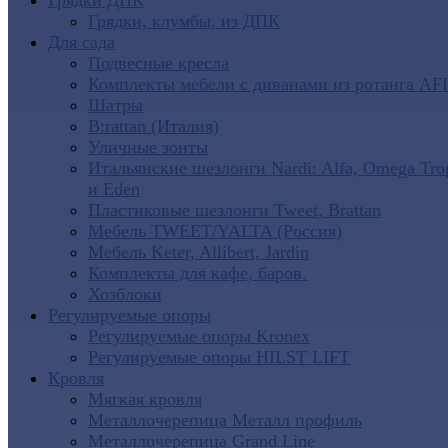
Грядки ДПК
Грядки, клумбы, из ДПК
Для сада
Подвесные кресла
Комплекты мебели с диванами из ротанга AF
Шатры
B:rattan (Италия)
Уличные зонты
Итальянские шезлонги Nardi: Alfa, Omega Tro
и Eden
Пластиковые шезлонги Tweet, Brattan
Мебель TWEET/YALTA (Россия)
Мебель Keter, Allibert, Jardin
Комплекты для кафе, баров.
Хозблоки
Регулируемые опоры
Регулируемые опоры Kronex
Регулируемые опоры HILST LIFT
Кровля
Мягкая кровля
Металлочерепица Металл профиль
Металлочерепица Grand Line