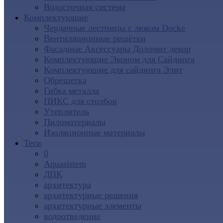
Водосточная система
Комплектующие
Чердачные лестницы с люком Docke
Вентиляционные решётки
Фасадные Аксессуары Доломит декор
Комплектующие Эконом для Сайдинга
Комплектующие для cайдинга Элит
Обрешетка
Гибка металла
ПИКС для столбов
Утеплитель
Пиломатериалы
Изоляционные материалы
Теги
0
Aquasistem
ДПК
архитектура
архитектурные решения
архитектурные элементы
водоотведение