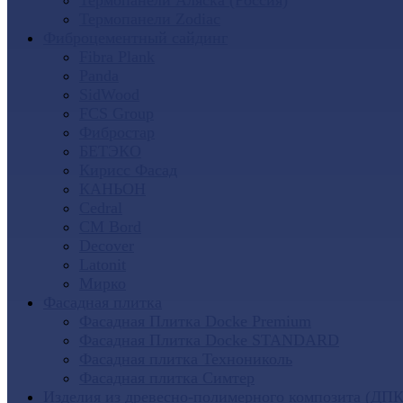
Термопанели Аляска (Россия)
Термопанели Zodiac
Фиброцементный сайдинг
Fibra Plank
Panda
SidWood
FCS Group
Фибростар
БЕТЭКО
Кирисс Фасад
КАНЬОН
Cedral
CM Bord
Decover
Latonit
Мирко
Фасадная плитка
Фасадная Плитка Docke Premium
Фасадная Плитка Docke STANDARD
Фасадная плитка Технониколь
Фасадная плитка Симтер
Изделия из древесно-полимерного композита (ДПК