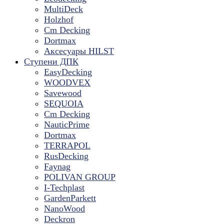
MultiDeck
Holzhof
Cm Decking
Dortmax
Аксесуары HILST
Ступени ДПК
EasyDecking
WOODVEX
Savewood
SEQUOIA
Cm Decking
NauticPrime
Dortmax
TERRAPOL
RusDecking
Faynag
POLIVAN GROUP
I-Techplast
GardenParkett
NanoWood
Deckron