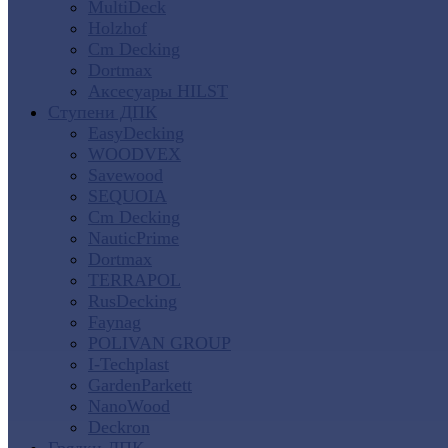
MultiDeck
Holzhof
Cm Decking
Dortmax
Аксесуары HILST
Ступени ДПК
EasyDecking
WOODVEX
Savewood
SEQUOIA
Cm Decking
NauticPrime
Dortmax
TERRAPOL
RusDecking
Faynag
POLIVAN GROUP
I-Techplast
GardenParkett
NanoWood
Deckron