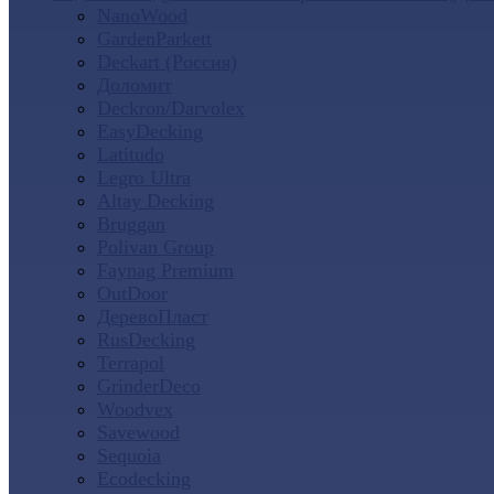
NanoWood
GardenParkett
Deckart (Россия)
Доломит
Deckron/Darvolex
EasyDecking
Latitudo
Legro Ultra
Altay Decking
Bruggan
Polivan Group
Faynag Premium
OutDoor
ДеревоПласт
RusDecking
Terrapol
GrinderDeco
Woodvex
Savewood
Sequoia
Ecodecking