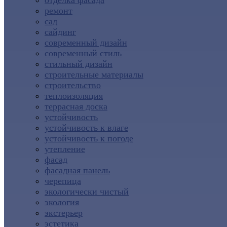
отделка фасада
ремонт
сад
сайдинг
современный дизайн
современный стиль
стильный дизайн
строительные материалы
строительство
теплоизоляция
террасная доска
устойчивость
устойчивость к влаге
устойчивость к погоде
утепление
фасад
фасадная панель
черепица
экологически чистый
экология
экстерьер
эстетика