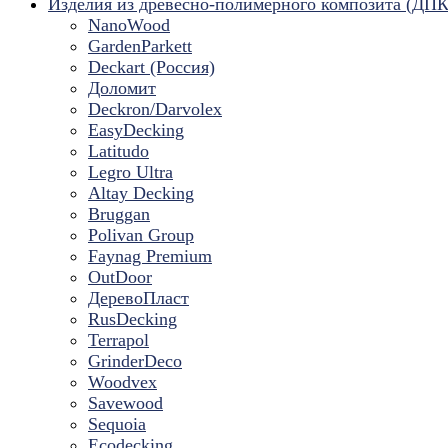
Изделия из древесно-полимерного композита (ДПК
NanoWood
GardenParkett
Deckart (Россия)
Доломит
Deckron/Darvolex
EasyDecking
Latitudo
Legro Ultra
Altay Decking
Bruggan
Polivan Group
Faynag Premium
OutDoor
ДеревоПласт
RusDecking
Terrapol
GrinderDeco
Woodvex
Savewood
Sequoia
Ecodecking