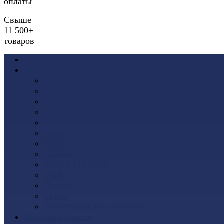
оплаты
Свыше
11 500+
товаров
Акции
Виниловый сайдинг
Docke (Дёке)
Альта-Профиль
Grand Line
Ю-Пласт
Доломит
Tecos
Vinyl-On
FineBer
ТЕХНОНИКОЛЬ
VOX
Дачный
Mitten
Аксессуары для сайдинга
Фасадные панели