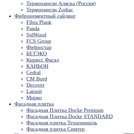
Термопанели Аляска (Россия)
Термопанели Zodiac
Фиброцементный сайдинг
Fibra Plank
Panda
SidWood
FCS Group
Фибростар
БЕТЭКО
Кирисс Фасад
КАНЬОН
Cedral
CM Bord
Decover
Latonit
Мирко
Фасадная плитка
Фасадная Плитка Docke Premium
Фасадная Плитка Docke STANDARD
Фасадная плитка Технониколь
Фасадная плитка Симтер