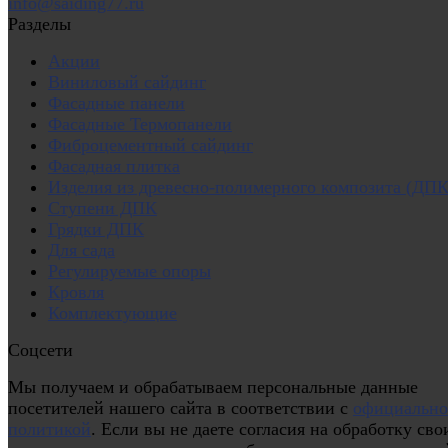
info@saiding77.ru
Разделы
Акции
Виниловый сайдинг
Фасадные панели
Фасадные Термопанели
Фиброцементный сайдинг
Фасадная плитка
Изделия из древесно-полимерного композита (ДПК
Ступени ДПК
Грядки ДПК
Для сада
Регулируемые опоры
Кровля
Комплектующие
Соцсети
Мы получаем и обрабатываем персональные данные
посетителей нашего сайта в соответствии с
официальн
политикой
. Если вы не даете согласия на обработку сво