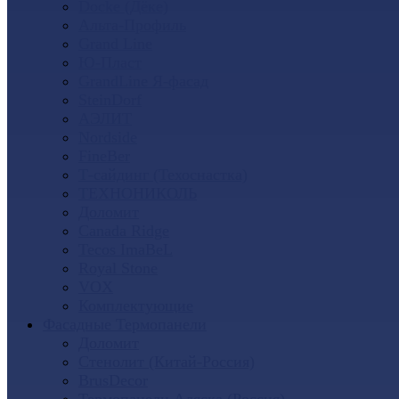
Docke (Дёке)
Альта-Профиль
Grand Line
Ю-Пласт
GrandLine Я-фасад
SteinDorf
АЭЛИТ
Nordside
FineBer
Т-сайдинг (Техоснастка)
ТЕХНОНИКОЛЬ
Доломит
Canada Ridge
Tecos ImaBeL
Royal Stone
VOX
Комплектующие
Фасадные Термопанели
Доломит
Стенолит (Китай-Россия)
BrusDecor