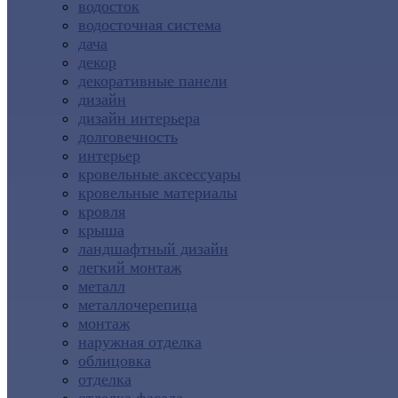
водосток
водосточная система
дача
декор
декоративные панели
дизайн
дизайн интерьера
долговечность
интерьер
кровельные аксессуары
кровельные материалы
кровля
крыша
ландшафтный дизайн
легкий монтаж
металл
металлочерепица
монтаж
наружная отделка
облицовка
отделка