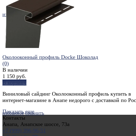
избранное
сравнить
Околооконный профиль Docke Шоколад
(0)
В наличии
1 150 руб.
В корзину
Виниловый сайдинг Околооконный профиль купить в
интернет-магазине в Анапе недорого с доставкой по Ро
Показать еще
избранное
сравнить
Контакты
Анапа, Анапское шоссе, 73а
+7 (999) 396-96-51