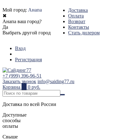
Мой город:
Анапа
Доставка
✖
Оплата
Анапа ваш город?
Возврат
Да
Контакты
Выбрать другой город
Стать дилером
Вход
Регистрация
+7 (999) 396-96-51
Заказать звонок
info@saiding77.ru
Корзина
0
0 руб.
Доставка по всей России
Доступные
способы
оплаты
Свыше