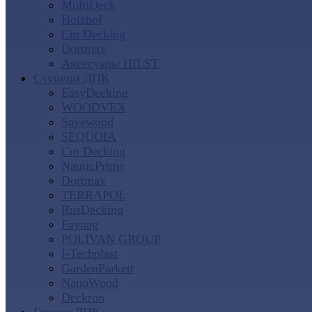
MultiDeck
Holzhof
Cm Decking
Dortmax
Аксесуары HILST
Ступени ДПК
EasyDecking
WOODVEX
Savewood
SEQUOIA
Cm Decking
NauticPrime
Dortmax
TERRAPOL
RusDecking
Faynag
POLIVAN GROUP
I-Techplast
GardenParkett
NanoWood
Deckron