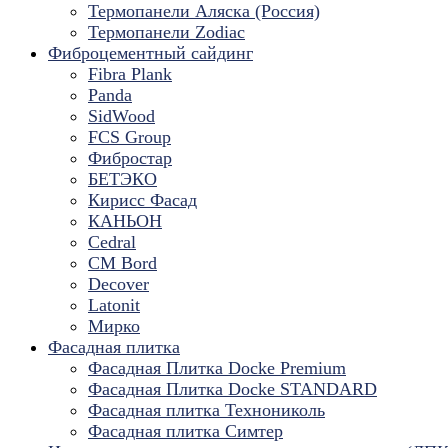
Термопанели Аляска (Россия)
Термопанели Zodiac
Фиброцементный сайдинг
Fibra Plank
Panda
SidWood
FCS Group
Фибростар
БЕТЭКО
Кирисс Фасад
КАНЬОН
Cedral
CM Bord
Decover
Latonit
Мирко
Фасадная плитка
Фасадная Плитка Docke Premium
Фасадная Плитка Docke STANDARD
Фасадная плитка Технониколь
Фасадная плитка Симтер