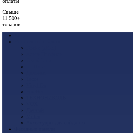
оплаты
Свыше
11 500+
товаров
Акции
Виниловый сайдинг
Docke (Дёке)
Альта-Профиль
Grand Line
Ю-Пласт
Доломит
Tecos
Vinyl-On
FineBer
ТЕХНОНИКОЛЬ
VOX
Дачный
Mitten
Аксессуары для сайдинга
Фасадные панели