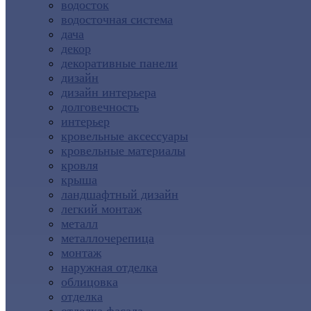
водосток
водосточная система
дача
декор
декоративные панели
дизайн
дизайн интерьера
долговечность
интерьер
кровельные аксессуары
кровельные материалы
кровля
крыша
ландшафтный дизайн
легкий монтаж
металл
металлочерепица
монтаж
наружная отделка
облицовка
отделка