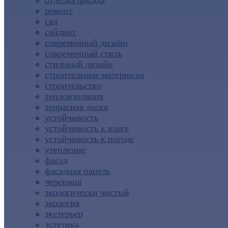
отделка фасада
ремонт
сад
сайдинг
современный дизайн
современный стиль
стильный дизайн
строительные материалы
строительство
теплоизоляция
террасная доска
устойчивость
устойчивость к влаге
устойчивость к погоде
утепление
фасад
фасадная панель
черепица
экологически чистый
экология
экстерьер
эстетика