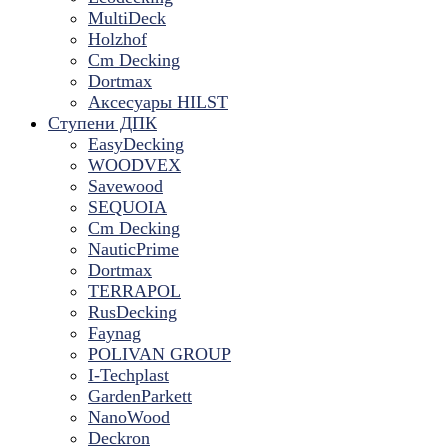
MultiDeck
Holzhof
Cm Decking
Dortmax
Аксесуары HILST
Ступени ДПК
EasyDecking
WOODVEX
Savewood
SEQUOIA
Cm Decking
NauticPrime
Dortmax
TERRAPOL
RusDecking
Faynag
POLIVAN GROUP
I-Techplast
GardenParkett
NanoWood
Deckron