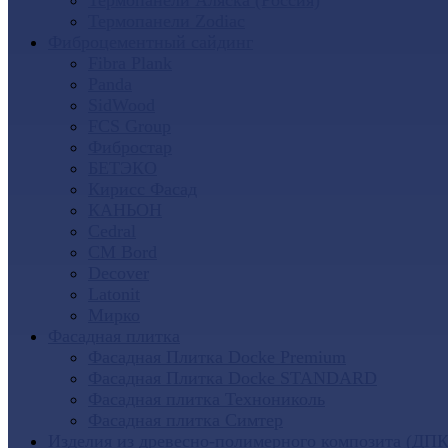
Термопанели Аляска (Россия)
Термопанели Zodiac
Фиброцементный сайдинг
Fibra Plank
Panda
SidWood
FCS Group
Фибростар
БЕТЭКО
Кирисс Фасад
КАНЬОН
Cedral
CM Bord
Decover
Latonit
Мирко
Фасадная плитка
Фасадная Плитка Docke Premium
Фасадная Плитка Docke STANDARD
Фасадная плитка Технониколь
Фасадная плитка Симтер
Изделия из древесно-полимерного композита (ДПК