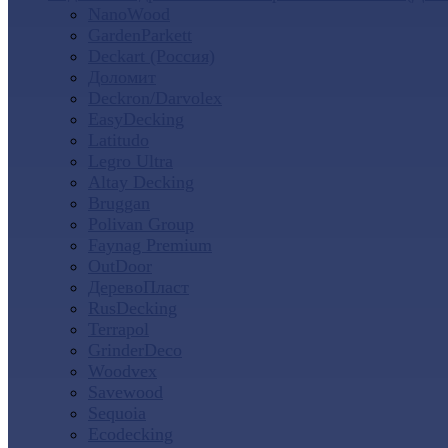
NanoWood
GardenParkett
Deckart (Россия)
Доломит
Deckron/Darvolex
EasyDecking
Latitudo
Legro Ultra
Altay Decking
Bruggan
Polivan Group
Faynag Premium
OutDoor
ДеревоПласт
RusDecking
Terrapol
GrinderDeco
Woodvex
Savewood
Sequoia
Ecodecking