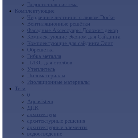
Водосточная система
Комплектующие
Чердачные лестницы с люком Docke
Вентиляционные решётки
Фасадные Аксессуары Доломит декор
Комплектующие Эконом для Сайдинга
Комплектующие для cайдинга Элит
Обрешетка
Гибка металла
ПИКС для столбов
Утеплитель
Пиломатериалы
Изоляционные материалы
Теги
0
Aquasistem
ДПК
архитектура
архитектурные решения
архитектурные элементы
водоотведение