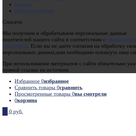
Кровля
Комплектующие
Соцсети
Мы получаем и обрабатываем персональные данные
посетителей нашего сайта в соответствии с
официальн
политикой
. Если вы не даете согласия на обработку сво
персональных данных,вам необходимо покинуть наш са
При использовании материалов с сайта обязательно ука
прямой ссылки на источник.
Избранное
0
избранное
Сравнить товары
0
сравнить
Просмотренные товары
0
вы смотрели
0
корзина
0
0 руб.