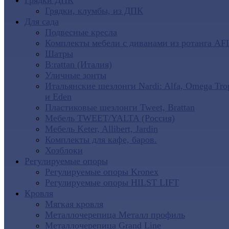
Грядки ДПК
Грядки, клумбы, из ДПК
Для сада
Подвесные кресла
Комплекты мебели с диванами из ротанга AF
Шатры
B:rattan (Италия)
Уличные зонты
Итальянские шезлонги Nardi: Alfa, Omega Tro
и Eden
Пластиковые шезлонги Tweet, Brattan
Мебель TWEET/YALTA (Россия)
Мебель Keter, Allibert, Jardin
Комплекты для кафе, баров.
Хозблоки
Регулируемые опоры
Регулируемые опоры Kronex
Регулируемые опоры HILST LIFT
Кровля
Мягкая кровля
Металлочерепица Металл профиль
Металлочерепица Grand Line