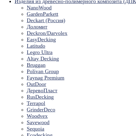
Изделия из древесно-полимерного композита (ДПК
NanoWood
GardenParkett
Deckart (Россия)
Доломит
Deckron/Darvolex
EasyDecking
Latitudo
Legro Ultra
Altay Decking
Bruggan
Polivan Group
Faynag Premium
OutDoor
ДеревоПласт
RusDecking
Terrapol
GrinderDeco
Woodvex
Savewood
Sequoia
Ecodecking