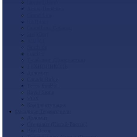
Docke (Дёке)
Альта-Профиль
Grand Line
Ю-Пласт
GrandLine Я-фасад
SteinDorf
АЭЛИТ
Nordside
FineBer
Т-сайдинг (Техоснастка)
ТЕХНОНИКОЛЬ
Доломит
Canada Ridge
Tecos ImaBeL
Royal Stone
VOX
Комплектующие
Фасадные Термопанели
Доломит
Стенолит (Китай-Россия)
BrusDecor