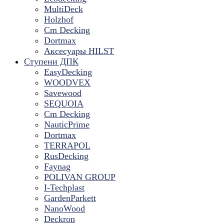
MultiDeck
Holzhof
Cm Decking
Dortmax
Аксесуары HILST
Ступени ДПК
EasyDecking
WOODVEX
Savewood
SEQUOIA
Cm Decking
NauticPrime
Dortmax
TERRAPOL
RusDecking
Faynag
POLIVAN GROUP
I-Techplast
GardenParkett
NanoWood
Deckron