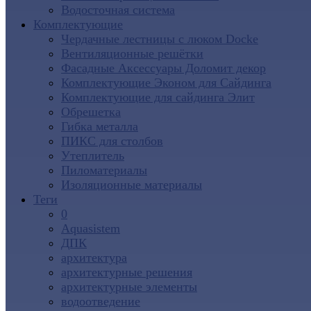
Водосточная система
Комплектующие
Чердачные лестницы с люком Docke
Вентиляционные решётки
Фасадные Аксессуары Доломит декор
Комплектующие Эконом для Сайдинга
Комплектующие для cайдинга Элит
Обрешетка
Гибка металла
ПИКС для столбов
Утеплитель
Пиломатериалы
Изоляционные материалы
Теги
0
Aquasistem
ДПК
архитектура
архитектурные решения
архитектурные элементы
водоотведение