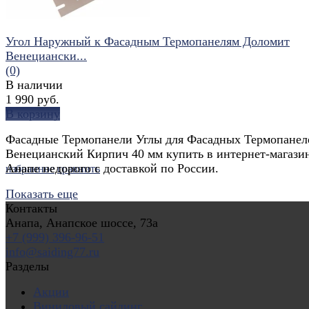
Угол Наружный к Фасадным Термопанелям Доломит
Венециански...
(0)
В наличии
1 990 руб.
В корзину
Фасадные Термопанели Углы для Фасадных Термопанел
Венецианский Кирпич 40 мм купить в интернет-магази
Анапе недорого с доставкой по России.
избранное
сравнить
Показать еще
Контакты
Анапа, Анапское шоссе, 73а
+7 (999) 396-96-51
info@saiding77.ru
Разделы
Акции
Виниловый сайдинг