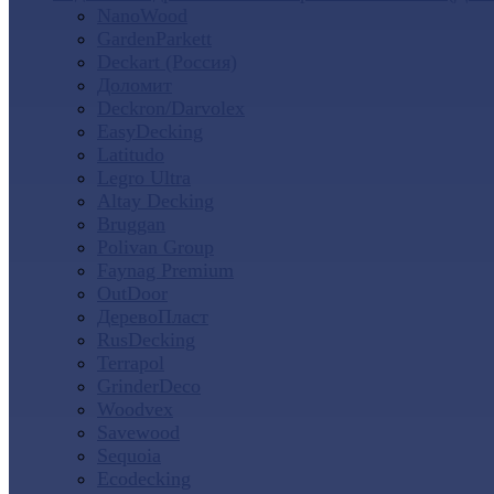
NanoWood
GardenParkett
Deckart (Россия)
Доломит
Deckron/Darvolex
EasyDecking
Latitudo
Legro Ultra
Altay Decking
Bruggan
Polivan Group
Faynag Premium
OutDoor
ДеревоПласт
RusDecking
Terrapol
GrinderDeco
Woodvex
Savewood
Sequoia
Ecodecking