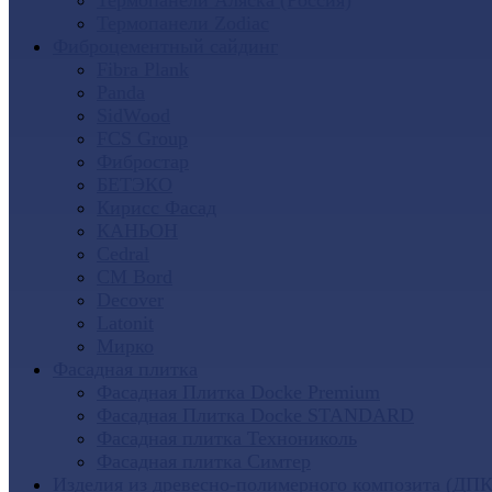
Термопанели Аляска (Россия)
Термопанели Zodiac
Фиброцементный сайдинг
Fibra Plank
Panda
SidWood
FCS Group
Фибростар
БЕТЭКО
Кирисс Фасад
КАНЬОН
Cedral
CM Bord
Decover
Latonit
Мирко
Фасадная плитка
Фасадная Плитка Docke Premium
Фасадная Плитка Docke STANDARD
Фасадная плитка Технониколь
Фасадная плитка Симтер
Изделия из древесно-полимерного композита (ДПК