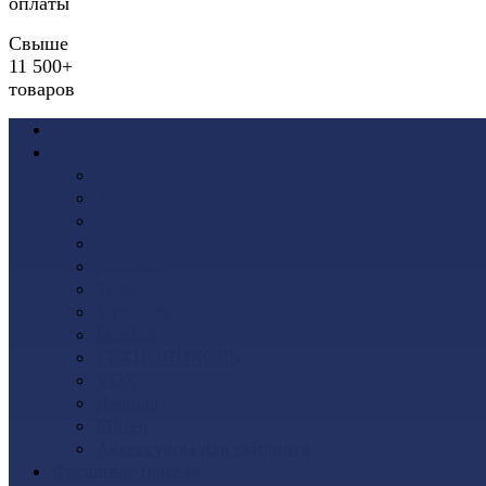
оплаты
Свыше
11 500+
товаров
Акции
Виниловый сайдинг
Docke (Дёке)
Альта-Профиль
Grand Line
Ю-Пласт
Доломит
Tecos
Vinyl-On
FineBer
ТЕХНОНИКОЛЬ
VOX
Дачный
Mitten
Аксессуары для сайдинга
Фасадные панели