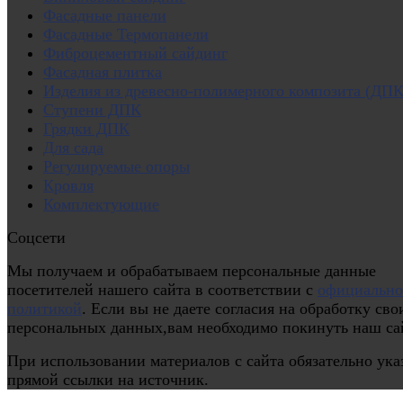
Фасадные панели
Фасадные Термопанели
Фиброцементный сайдинг
Фасадная плитка
Изделия из древесно-полимерного композита (ДПК
Ступени ДПК
Грядки ДПК
Для сада
Регулируемые опоры
Кровля
Комплектующие
Соцсети
Мы получаем и обрабатываем персональные данные
посетителей нашего сайта в соответствии с
официальн
политикой
. Если вы не даете согласия на обработку сво
персональных данных,вам необходимо покинуть наш са
При использовании материалов с сайта обязательно ука
прямой ссылки на источник.