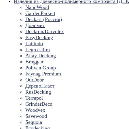
Изделия из древесно-полимерного композита (ДПК
NanoWood
GardenParkett
Deckart (Россия)
Доломит
Deckron/Darvolex
EasyDecking
Latitudo
Legro Ultra
Altay Decking
Bruggan
Polivan Group
Faynag Premium
OutDoor
ДеревоПласт
RusDecking
Terrapol
GrinderDeco
Woodvex
Savewood
Sequoia
Ecodecking