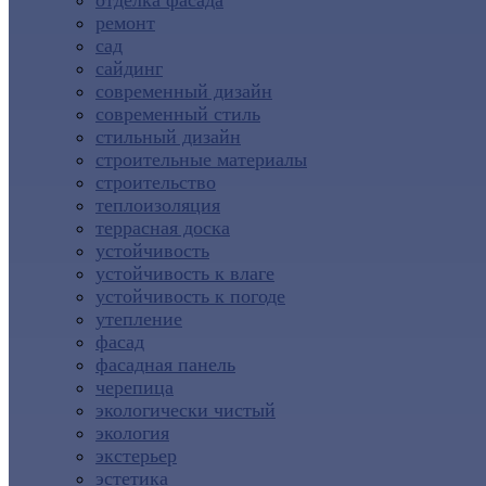
отделка фасада
ремонт
сад
сайдинг
современный дизайн
современный стиль
стильный дизайн
строительные материалы
строительство
теплоизоляция
террасная доска
устойчивость
устойчивость к влаге
устойчивость к погоде
утепление
фасад
фасадная панель
черепица
экологически чистый
экология
экстерьер
эстетика