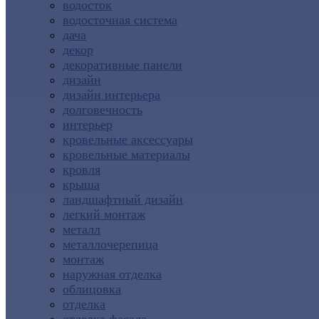
водосток
водосточная система
дача
декор
декоративные панели
дизайн
дизайн интерьера
долговечность
интерьер
кровельные аксессуары
кровельные материалы
кровля
крыша
ландшафтный дизайн
легкий монтаж
металл
металлочерепица
монтаж
наружная отделка
облицовка
отделка