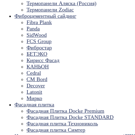
Термопанели Аляска (Россия)
Термопанели Zodiac
Фиброцементный сайдинг
Fibra Plank
Panda
SidWood
FCS Group
Фибростар
БЕТЭКО
Кирисс Фасад
КАНЬОН
Cedral
CM Bord
Decover
Latonit
Мирко
Фасадная плитка
Фасадная Плитка Docke Premium
Фасадная Плитка Docke STANDARD
Фасадная плитка Технониколь
Фасадная плитка Симтер