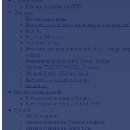
Грядки ДПК
Грядки, клумбы, из ДПК
Для сада
Подвесные кресла
Комплекты мебели с диванами из ротанга AF
Шатры
B:rattan (Италия)
Уличные зонты
Итальянские шезлонги Nardi: Alfa, Omega Tro
и Eden
Пластиковые шезлонги Tweet, Brattan
Мебель TWEET/YALTA (Россия)
Мебель Keter, Allibert, Jardin
Комплекты для кафе, баров.
Хозблоки
Регулируемые опоры
Регулируемые опоры Kronex
Регулируемые опоры HILST LIFT
Кровля
Мягкая кровля
Металлочерепица Металл профиль
Металлочерепица Grand Line