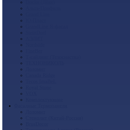
Docke (Дёке)
Альта-Профиль
Grand Line
Ю-Пласт
GrandLine Я-фасад
SteinDorf
АЭЛИТ
Nordside
FineBer
Т-сайдинг (Техоснастка)
ТЕХНОНИКОЛЬ
Доломит
Canada Ridge
Tecos ImaBeL
Royal Stone
VOX
Комплектующие
Фасадные Термопанели
Доломит
Стенолит (Китай-Россия)
BrusDecor