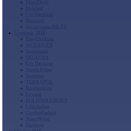
MultiDeck
Holzhof
Cm Decking
Dortmax
Аксесуары HILST
Ступени ДПК
EasyDecking
WOODVEX
Savewood
SEQUOIA
Cm Decking
NauticPrime
Dortmax
TERRAPOL
RusDecking
Faynag
POLIVAN GROUP
I-Techplast
GardenParkett
NanoWood
Deckron