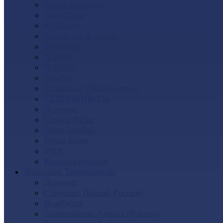
Альта-Профиль
Grand Line
Ю-Пласт
GrandLine Я-фасад
SteinDorf
АЭЛИТ
Nordside
FineBer
Т-сайдинг (Техоснастка)
ТЕХНОНИКОЛЬ
Доломит
Canada Ridge
Tecos ImaBeL
Royal Stone
VOX
Комплектующие
Фасадные Термопанели
Доломит
Стенолит (Китай-Россия)
BrusDecor
Термопанели Аляска (Россия)