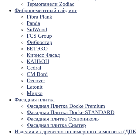
Термопанели Zodiac
Фиброцементный сайдинг
Fibra Plank
Panda
SidWood
FCS Group
Фибростар
БЕТЭКО
Кирисс Фасад
КАНЬОН
Cedral
CM Bord
Decover
Latonit
Мирко
Фасадная плитка
Фасадная Плитка Docke Premium
Фасадная Плитка Docke STANDARD
Фасадная плитка Технониколь
Фасадная плитка Симтер
Изделия из древесно-полимерного композита (ДПК