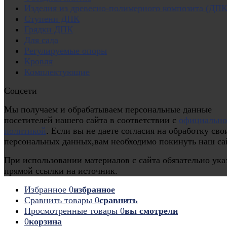
Изделия из древесно-полимерного композита (ДПК
Ступени ДПК
Грядки ДПК
Для сада
Регулируемые опоры
Кровля
Комплектующие
Соцсети
Мы получаем и обрабатываем персональные данные
посетителей нашего сайта в соответствии с
официальн
политикой
. Если вы не даете согласия на обработку сво
персональных данных,вам необходимо покинуть наш са
При использовании материалов с сайта обязательно ука
прямой ссылки на источник.
Избранное
0
избранное
Сравнить товары
0
сравнить
Просмотренные товары
0
вы смотрели
0
корзина