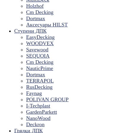
Holzhof
Cm Decking
Dortmax
Аксесуары HILST
Ступени ДПК
EasyDecking
WOODVEX
Savewood
SEQUOIA
Cm Decking
NauticPrime
Dortmax
TERRAPOL
RusDecking
Faynag
POLIVAN GROUP
I-Techplast
GardenParkett
NanoWood
Deckron
Грядки ДПК