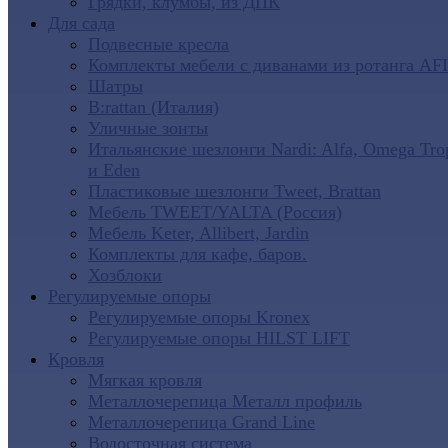
Грядки, клумбы, из ДПК
Для сада
Подвесные кресла
Комплекты мебели с диванами из ротанга AF
Шатры
B:rattan (Италия)
Уличные зонты
Итальянские шезлонги Nardi: Alfa, Omega Tro
и Eden
Пластиковые шезлонги Tweet, Brattan
Мебель TWEET/YALTA (Россия)
Мебель Keter, Allibert, Jardin
Комплекты для кафе, баров.
Хозблоки
Регулируемые опоры
Регулируемые опоры Kronex
Регулируемые опоры HILST LIFT
Кровля
Мягкая кровля
Металлочерепица Металл профиль
Металлочерепица Grand Line
Водосточная система