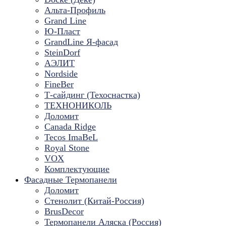
Альта-Профиль
Grand Line
Ю-Пласт
GrandLine Я-фасад
SteinDorf
АЭЛИТ
Nordside
FineBer
Т-сайдинг (Техоснастка)
ТЕХНОНИКОЛЬ
Доломит
Canada Ridge
Tecos ImaBeL
Royal Stone
VOX
Комплектующие
Фасадные Термопанели
Доломит
Стенолит (Китай-Россия)
BrusDecor
Термопанели Аляска (Россия)