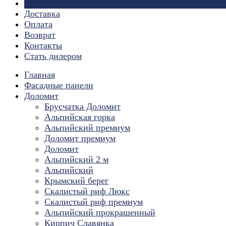
Страницы
Доставка
Оплата
Возврат
Контакты
Стать дилером
Главная
Фасадные панели
Доломит
Брусчатка Доломит
Альпийская горка
Альпийский премиум
Доломит премиум
Доломит
Альпийский 2 м
Альпийский
Крымский берег
Скалистый риф Люкс
Скалистый риф премиум
Альпийский прокрашенный
Кирпич Славянка