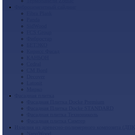
Термопанели Zodiac
Фиброцементный сайдинг
Fibra Plank
Panda
SidWood
FCS Group
Фибростар
БЕТЭКО
Кирисс Фасад
КАНЬОН
Cedral
CM Bord
Decover
Latonit
Мирко
Фасадная плитка
Фасадная Плитка Docke Premium
Фасадная Плитка Docke STANDARD
Фасадная плитка Технониколь
Фасадная плитка Симтер
Изделия из древесно-полимерного композита (ДПК
NanoWood