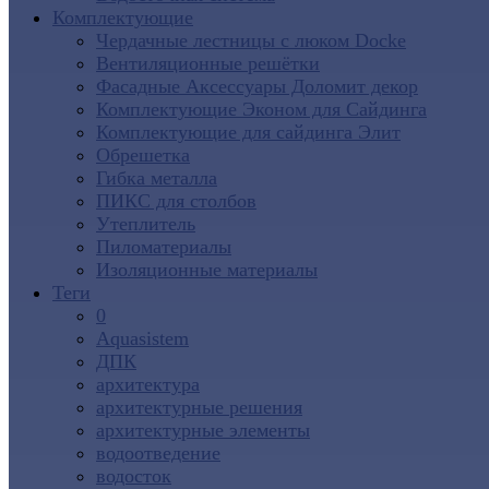
Комплектующие
Чердачные лестницы с люком Docke
Вентиляционные решётки
Фасадные Аксессуары Доломит декор
Комплектующие Эконом для Сайдинга
Комплектующие для cайдинга Элит
Обрешетка
Гибка металла
ПИКС для столбов
Утеплитель
Пиломатериалы
Изоляционные материалы
Теги
0
Aquasistem
ДПК
архитектура
архитектурные решения
архитектурные элементы
водоотведение
водосток