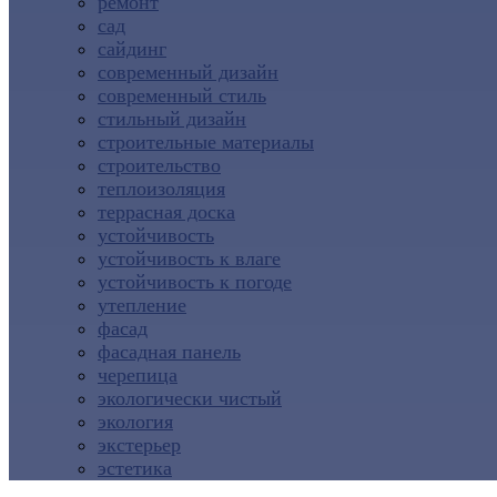
ремонт
сад
сайдинг
современный дизайн
современный стиль
стильный дизайн
строительные материалы
строительство
теплоизоляция
террасная доска
устойчивость
устойчивость к влаге
устойчивость к погоде
утепление
фасад
фасадная панель
черепица
экологически чистый
экология
экстерьер
эстетика