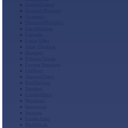
GardenParkett
Deckart (Россия)
Доломит
Deckron/Darvolex
EasyDecking
Latitudo
Legro Ultra
Altay Decking
Bruggan
Polivan Group
Faynag Premium
OutDoor
ДеревоПласт
RusDecking
Terrapol
GrinderDeco
Woodvex
Savewood
Sequoia
Ecodecking
MultiDeck