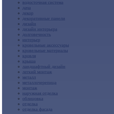
водосточная система
дача
декор
декоративные панели
дизайн
дизайн интерьера
долговечность
интерьер
кровельные аксессуары
кровельные материалы
кровля
крыша
ландшафтный дизайн
легкий монтаж
металл
металлочерепица
монтаж
наружная отделка
облицовка
отделка
отделка фасада