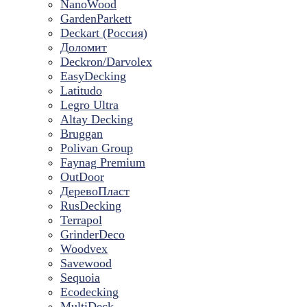
NanoWood
GardenParkett
Deckart (Россия)
Доломит
Deckron/Darvolex
EasyDecking
Latitudo
Legro Ultra
Altay Decking
Bruggan
Polivan Group
Faynag Premium
OutDoor
ДеревоПласт
RusDecking
Terrapol
GrinderDeco
Woodvex
Savewood
Sequoia
Ecodecking
MultiDeck