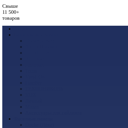
Свыше
11 500+
товаров
Акции
Виниловый сайдинг
Docke (Дёке)
Альта-Профиль
Grand Line
Ю-Пласт
Доломит
Tecos
Vinyl-On
FineBer
ТЕХНОНИКОЛЬ
VOX
Дачный
Mitten
Аксессуары для сайдинга
Фасадные панели
Docke (Дёке)