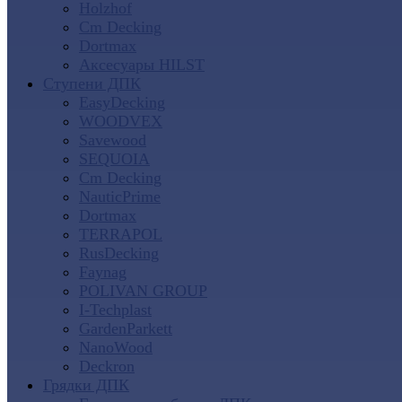
Holzhof
Cm Decking
Dortmax
Аксесуары HILST
Ступени ДПК
EasyDecking
WOODVEX
Savewood
SEQUOIA
Cm Decking
NauticPrime
Dortmax
TERRAPOL
RusDecking
Faynag
POLIVAN GROUP
I-Techplast
GardenParkett
NanoWood
Deckron
Грядки ДПК