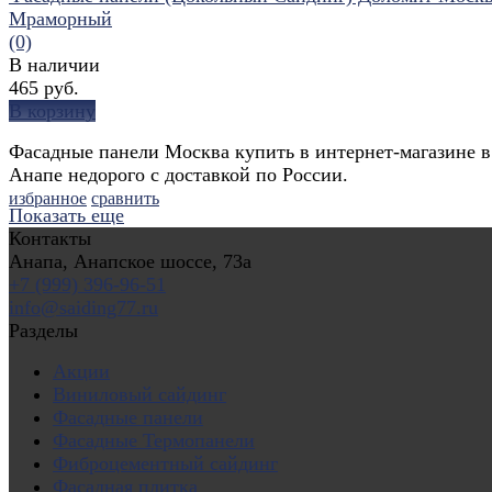
Мраморный
(0)
В наличии
465 руб.
В корзину
Фасадные панели Москва купить в интернет-магазине в
Анапе недорого с доставкой по России.
избранное
сравнить
Показать еще
Контакты
Анапа, Анапское шоссе, 73а
+7 (999) 396-96-51
info@saiding77.ru
Разделы
Акции
Виниловый сайдинг
Фасадные панели
Фасадные Термопанели
Фиброцементный сайдинг
Фасадная плитка