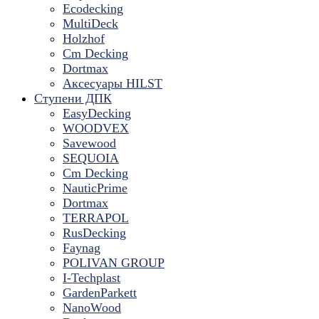
Ecodecking
MultiDeck
Holzhof
Cm Decking
Dortmax
Аксесуары HILST
Ступени ДПК
EasyDecking
WOODVEX
Savewood
SEQUOIA
Cm Decking
NauticPrime
Dortmax
TERRAPOL
RusDecking
Faynag
POLIVAN GROUP
I-Techplast
GardenParkett
NanoWood