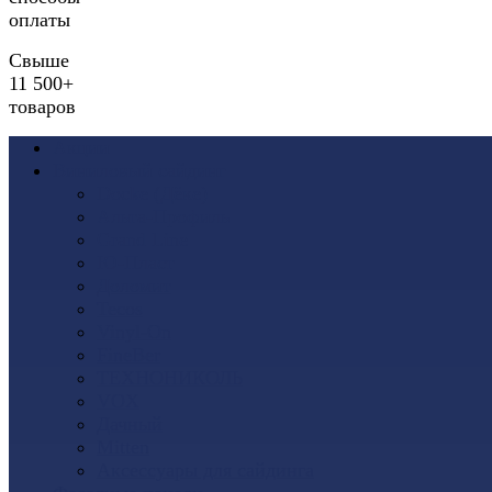
оплаты
Свыше
11 500+
товаров
Акции
Виниловый сайдинг
Docke (Дёке)
Альта-Профиль
Grand Line
Ю-Пласт
Доломит
Tecos
Vinyl-On
FineBer
ТЕХНОНИКОЛЬ
VOX
Дачный
Mitten
Аксессуары для сайдинга