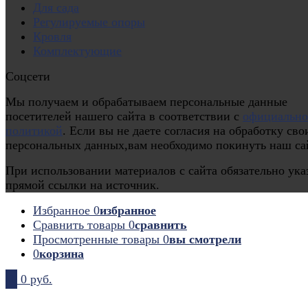
Для сада
Регулируемые опоры
Кровля
Комплектующие
Соцсети
Мы получаем и обрабатываем персональные данные
посетителей нашего сайта в соответствии с
официальн
политикой
. Если вы не даете согласия на обработку сво
персональных данных,вам необходимо покинуть наш са
При использовании материалов с сайта обязательно ука
прямой ссылки на источник.
Избранное
0
избранное
Сравнить товары
0
сравнить
Просмотренные товары
0
вы смотрели
0
корзина
0
0 руб.