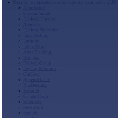
Изделия из древесно-полимерного композита (ДПК
NanoWood
GardenParkett
Deckart (Россия)
Доломит
Deckron/Darvolex
EasyDecking
Latitudo
Legro Ultra
Altay Decking
Bruggan
Polivan Group
Faynag Premium
OutDoor
ДеревоПласт
RusDecking
Terrapol
GrinderDeco
Woodvex
Savewood
Sequoia