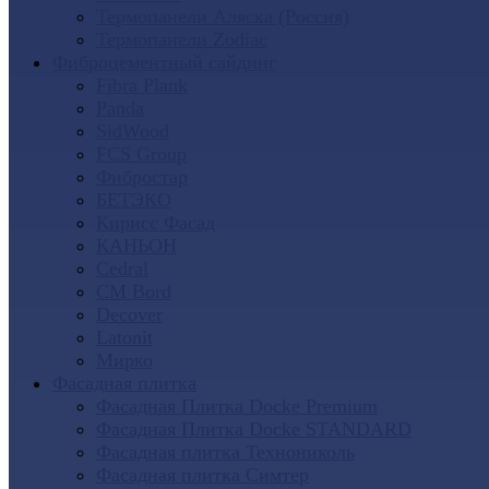
Термопанели Аляска (Россия)
Термопанели Zodiac
Фиброцементный сайдинг
Fibra Plank
Panda
SidWood
FCS Group
Фибростар
БЕТЭКО
Кирисс Фасад
КАНЬОН
Cedral
CM Bord
Decover
Latonit
Мирко
Фасадная плитка
Фасадная Плитка Docke Premium
Фасадная Плитка Docke STANDARD
Фасадная плитка Технониколь
Фасадная плитка Симтер