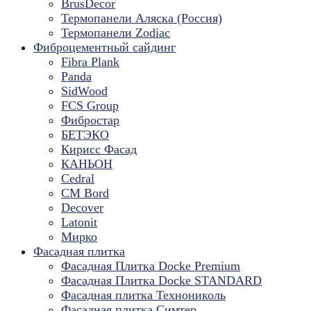
BrusDecor
Термопанели Аляска (Россия)
Термопанели Zodiac
Фиброцементный сайдинг
Fibra Plank
Panda
SidWood
FCS Group
Фибростар
БЕТЭКО
Кирисс Фасад
КАНЬОН
Cedral
CM Bord
Decover
Latonit
Мирко
Фасадная плитка
Фасадная Плитка Docke Premium
Фасадная Плитка Docke STANDARD
Фасадная плитка Технониколь
Фасадная плитка Симтер