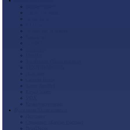
Фасадные панели
Docke (Дёке)
Альта-Профиль
Grand Line
Ю-Пласт
GrandLine Я-фасад
SteinDorf
АЭЛИТ
Nordside
FineBer
Т-сайдинг (Техоснастка)
ТЕХНОНИКОЛЬ
Доломит
Canada Ridge
Tecos ImaBeL
Royal Stone
VOX
Комплектующие
Фасадные Термопанели
Доломит
Стенолит (Китай-Россия)
BrusDecor