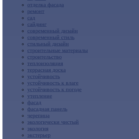
отделка фасада
ремонт
сад
сайдинг
современный дизайн
современный стиль
стильный дизайн
строительные материалы
строительство
теплоизоляция
террасная доска
устойчивость
устойчивость к влаге
устойчивость к погоде
утепление
фасад
фасадная панель
черепица
экологически чистый
экология
экстерьер