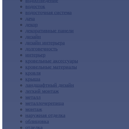
водоотведение
водосток
водосточная система
дача
декор
декоративные панели
дизайн
дизайн интерьера
долговечность
интерьер
кровельные аксессуары
кровельные материалы
кровля
крыша
ландшафтный дизайн
легкий монтаж
металл
металлочерепица
монтаж
наружная отделка
облицовка
отделка