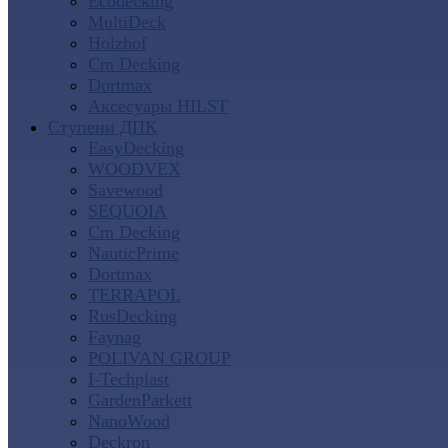
Ecodecking
MultiDeck
Holzhof
Cm Decking
Dortmax
Аксесуары HILST
Ступени ДПК
EasyDecking
WOODVEX
Savewood
SEQUOIA
Cm Decking
NauticPrime
Dortmax
TERRAPOL
RusDecking
Faynag
POLIVAN GROUP
I-Techplast
GardenParkett
NanoWood
Deckron