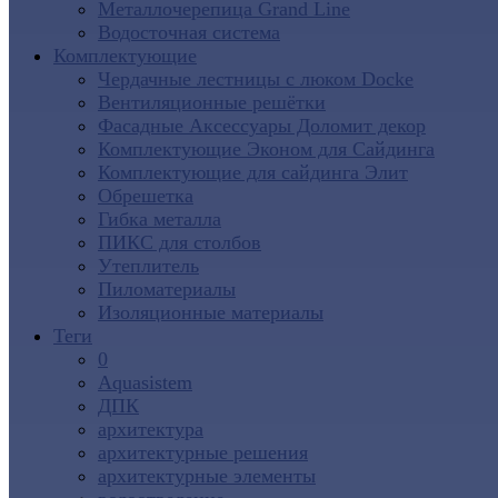
Металлочерепица Grand Line
Водосточная система
Комплектующие
Чердачные лестницы с люком Docke
Вентиляционные решётки
Фасадные Аксессуары Доломит декор
Комплектующие Эконом для Сайдинга
Комплектующие для cайдинга Элит
Обрешетка
Гибка металла
ПИКС для столбов
Утеплитель
Пиломатериалы
Изоляционные материалы
Теги
0
Aquasistem
ДПК
архитектура
архитектурные решения
архитектурные элементы