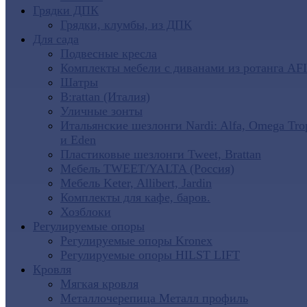
Грядки ДПК
Грядки, клумбы, из ДПК
Для сада
Подвесные кресла
Комплекты мебели с диванами из ротанга AF
Шатры
B:rattan (Италия)
Уличные зонты
Итальянские шезлонги Nardi: Alfa, Omega Tro
и Eden
Пластиковые шезлонги Tweet, Brattan
Мебель TWEET/YALTA (Россия)
Мебель Keter, Allibert, Jardin
Комплекты для кафе, баров.
Хозблоки
Регулируемые опоры
Регулируемые опоры Kronex
Регулируемые опоры HILST LIFT
Кровля
Мягкая кровля
Металлочерепица Металл профиль