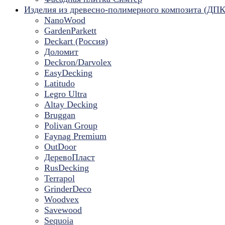
Изделия из древесно-полимерного композита (ДПК
NanoWood
GardenParkett
Deckart (Россия)
Доломит
Deckron/Darvolex
EasyDecking
Latitudo
Legro Ultra
Altay Decking
Bruggan
Polivan Group
Faynag Premium
OutDoor
ДеревоПласт
RusDecking
Terrapol
GrinderDeco
Woodvex
Savewood
Sequoia