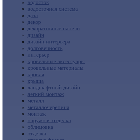
водосток
водосточная система
дача
декор
декоративные панели
дизайн
дизайн интерьера
долговечность
интерьер
кровельные аксессуары
кровельные материалы
кровля
крыша
ландшафтный дизайн
легкий монтаж
металл
металлочерепица
монтаж
наружная отделка
облицовка
отделка