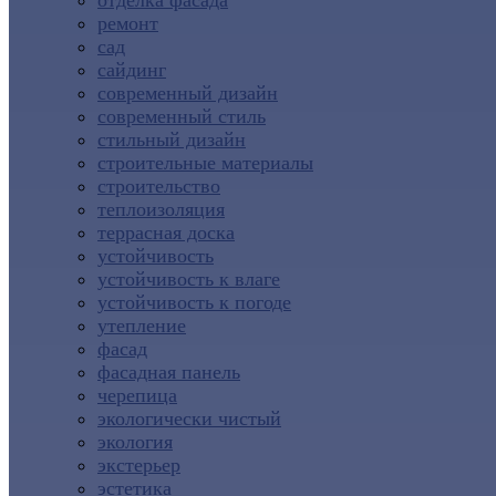
отделка фасада
ремонт
сад
сайдинг
современный дизайн
современный стиль
стильный дизайн
строительные материалы
строительство
теплоизоляция
террасная доска
устойчивость
устойчивость к влаге
устойчивость к погоде
утепление
фасад
фасадная панель
черепица
экологически чистый
экология
экстерьер
эстетика