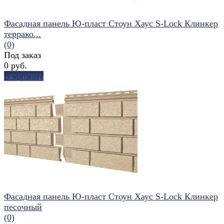
Фасадная панель Ю-пласт Стоун Хаус S-Lock Клинкер
террако...
(0)
Под заказ
0 руб.
В корзину
избранное
сравнить
Фасадная панель Ю-пласт Стоун Хаус S-Lock Клинкер
песочный
(0)