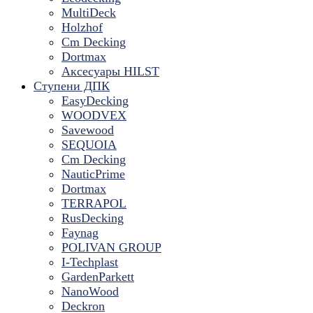
MultiDeck
Holzhof
Cm Decking
Dortmax
Аксесуары HILST
Ступени ДПК
EasyDecking
WOODVEX
Savewood
SEQUOIA
Cm Decking
NauticPrime
Dortmax
TERRAPOL
RusDecking
Faynag
POLIVAN GROUP
I-Techplast
GardenParkett
NanoWood
Deckron