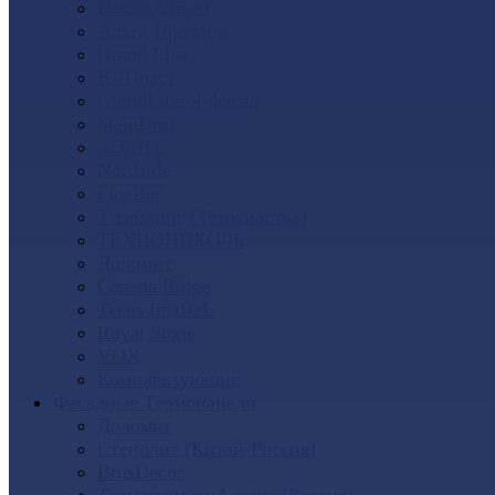
Docke (Дёке)
Альта-Профиль
Grand Line
Ю-Пласт
GrandLine Я-фасад
SteinDorf
АЭЛИТ
Nordside
FineBer
Т-сайдинг (Техоснастка)
ТЕХНОНИКОЛЬ
Доломит
Canada Ridge
Tecos ImaBeL
Royal Stone
VOX
Комплектующие
Фасадные Термопанели
Доломит
Стенолит (Китай-Россия)
BrusDecor