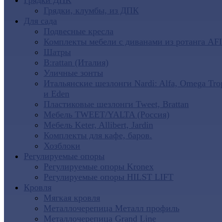
Грядки ДПК
Грядки, клумбы, из ДПК
Для сада
Подвесные кресла
Комплекты мебели с диванами из ротанга AF
Шатры
B:rattan (Италия)
Уличные зонты
Итальянские шезлонги Nardi: Alfa, Omega Tro
и Eden
Пластиковые шезлонги Tweet, Brattan
Мебель TWEET/YALTA (Россия)
Мебель Keter, Allibert, Jardin
Комплекты для кафе, баров.
Хозблоки
Регулируемые опоры
Регулируемые опоры Kronex
Регулируемые опоры HILST LIFT
Кровля
Мягкая кровля
Металлочерепица Металл профиль
Металлочерепица Grand Line