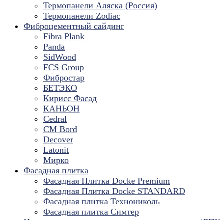
Термопанели Аляска (Россия)
Термопанели Zodiac
Фиброцементный сайдинг
Fibra Plank
Panda
SidWood
FCS Group
Фибростар
БЕТЭКО
Кирисс Фасад
КАНЬОН
Cedral
CM Bord
Decover
Latonit
Мирко
Фасадная плитка
Фасадная Плитка Docke Premium
Фасадная Плитка Docke STANDARD
Фасадная плитка Технониколь
Фасадная плитка Симтер