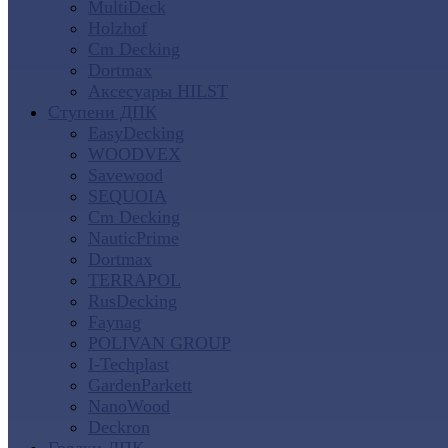
MultiDeck
Holzhof
Cm Decking
Dortmax
Аксесуары HILST
Ступени ДПК
EasyDecking
WOODVEX
Savewood
SEQUOIA
Cm Decking
NauticPrime
Dortmax
TERRAPOL
RusDecking
Faynag
POLIVAN GROUP
I-Techplast
GardenParkett
NanoWood
Deckron