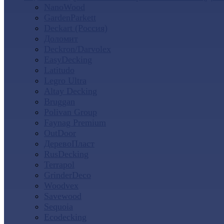
NanoWood
GardenParkett
Deckart (Россия)
Доломит
Deckron/Darvolex
EasyDecking
Latitudo
Legro Ultra
Altay Decking
Bruggan
Polivan Group
Faynag Premium
OutDoor
ДеревоПласт
RusDecking
Terrapol
GrinderDeco
Woodvex
Savewood
Sequoia
Ecodecking