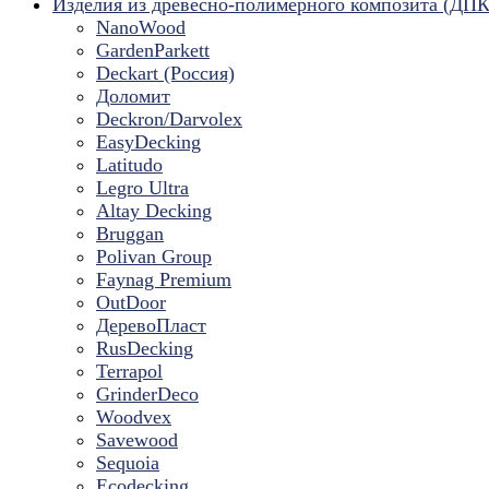
Изделия из древесно-полимерного композита (ДПК
NanoWood
GardenParkett
Deckart (Россия)
Доломит
Deckron/Darvolex
EasyDecking
Latitudo
Legro Ultra
Altay Decking
Bruggan
Polivan Group
Faynag Premium
OutDoor
ДеревоПласт
RusDecking
Terrapol
GrinderDeco
Woodvex
Savewood
Sequoia
Ecodecking