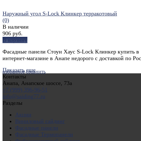
Наружный угол S-Lock Клинкер терракотовый
(0)
В наличии
906 руб.
В корзину
Фасадные панели Стоун Хаус S-Lock Клинкер купить в
интернет-магазине в Анапе недорого с доставкой по Ро
Показать еще
избранное
сравнить
Контакты
Анапа, Анапское шоссе, 73а
+7 (999) 396-96-51
info@saiding77.ru
Разделы
Акции
Виниловый сайдинг
Фасадные панели
Фасадные Термопанели
Фиброцементный сайдинг