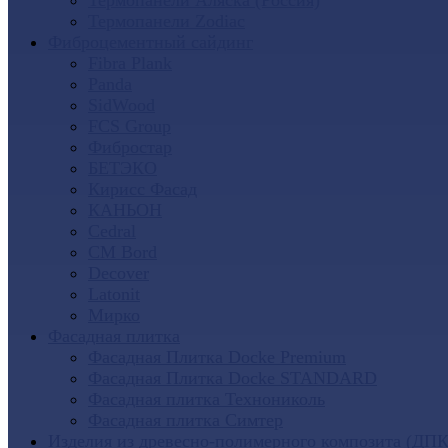
Термопанели Аляска (Россия)
Термопанели Zodiac
Фиброцементный сайдинг
Fibra Plank
Panda
SidWood
FCS Group
Фибростар
БЕТЭКО
Кирисс Фасад
КАНЬОН
Cedral
CM Bord
Decover
Latonit
Мирко
Фасадная плитка
Фасадная Плитка Docke Premium
Фасадная Плитка Docke STANDARD
Фасадная плитка Технониколь
Фасадная плитка Симтер
Изделия из древесно-полимерного композита (ДПК