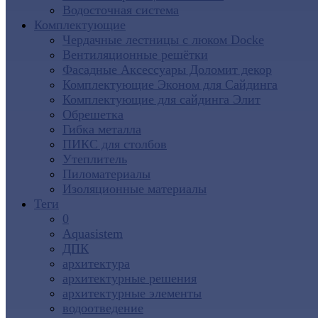
Водосточная система
Комплектующие
Чердачные лестницы с люком Docke
Вентиляционные решётки
Фасадные Аксессуары Доломит декор
Комплектующие Эконом для Сайдинга
Комплектующие для cайдинга Элит
Обрешетка
Гибка металла
ПИКС для столбов
Утеплитель
Пиломатериалы
Изоляционные материалы
Теги
0
Aquasistem
ДПК
архитектура
архитектурные решения
архитектурные элементы
водоотведение