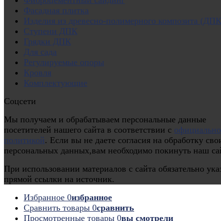
Фасадная плитка
Изделия из древесно-полимерного композита (ДПК
Ступени ДПК
Грядки ДПК
Для сада
Регулируемые опоры
Кровля
Комплектующие
Соцсети
Мы получаем и обрабатываем персональные данные
посетителей нашего сайта в соответствии с
официальн
политикой
. Если вы не даете согласия на обработку сво
персональных данных,вам необходимо покинуть наш са
При использовании материалов с сайта обязательно ука
прямой ссылки на источник.
Избранное
0
избранное
Сравнить товары
0
сравнить
Просмотренные товары
0
вы смотрели