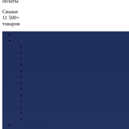
оплаты
Свыше
11 500+
товаров
Акции
Виниловый сайдинг
Docke (Дёке)
Альта-Профиль
Grand Line
Ю-Пласт
Доломит
Tecos
Vinyl-On
FineBer
ТЕХНОНИКОЛЬ
VOX
Дачный
Mitten
Аксессуары для сайдинга
Фасадные панели