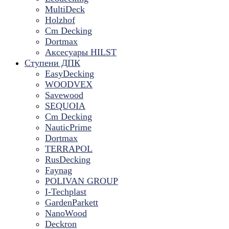
MultiDeck
Holzhof
Cm Decking
Dortmax
Аксесуары HILST
Ступени ДПК
EasyDecking
WOODVEX
Savewood
SEQUOIA
Cm Decking
NauticPrime
Dortmax
TERRAPOL
RusDecking
Faynag
POLIVAN GROUP
I-Techplast
GardenParkett
NanoWood
Deckron