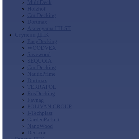
MultiDeck
Holzhof
Cm Decking
Dortmax
Аксесуары HILST
Ступени ДПК
EasyDecking
WOODVEX
Savewood
SEQUOIA
Cm Decking
NauticPrime
Dortmax
TERRAPOL
RusDecking
Faynag
POLIVAN GROUP
I-Techplast
GardenParkett
NanoWood
Deckron