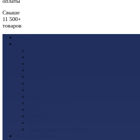
оплаты
Свыше
11 500+
товаров
Акции
Виниловый сайдинг
Docke (Дёке)
Альта-Профиль
Grand Line
Ю-Пласт
Доломит
Tecos
Vinyl-On
FineBer
ТЕХНОНИКОЛЬ
VOX
Дачный
Mitten
Аксессуары для сайдинга
Фасадные панели