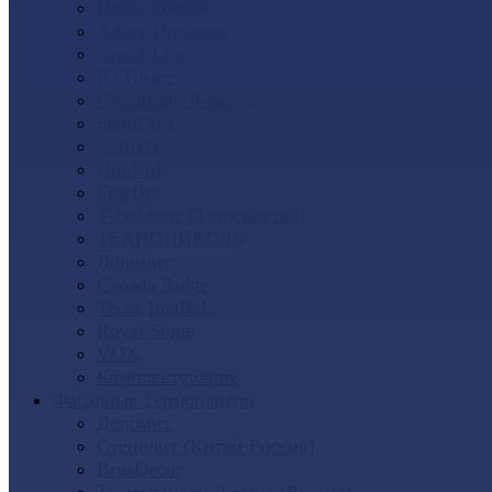
Docke (Дёке)
Альта-Профиль
Grand Line
Ю-Пласт
GrandLine Я-фасад
SteinDorf
АЭЛИТ
Nordside
FineBer
Т-сайдинг (Техоснастка)
ТЕХНОНИКОЛЬ
Доломит
Canada Ridge
Tecos ImaBeL
Royal Stone
VOX
Комплектующие
Фасадные Термопанели
Доломит
Стенолит (Китай-Россия)
BrusDecor