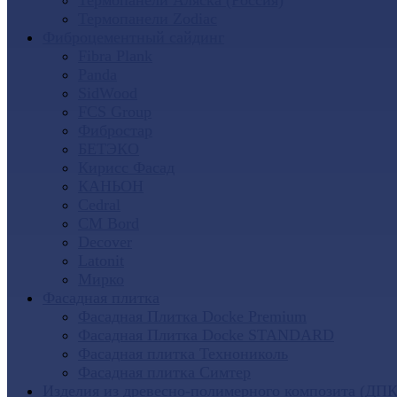
Термопанели Аляска (Россия)
Термопанели Zodiac
Фиброцементный сайдинг
Fibra Plank
Panda
SidWood
FCS Group
Фибростар
БЕТЭКО
Кирисс Фасад
КАНЬОН
Cedral
CM Bord
Decover
Latonit
Мирко
Фасадная плитка
Фасадная Плитка Docke Premium
Фасадная Плитка Docke STANDARD
Фасадная плитка Технониколь
Фасадная плитка Симтер
Изделия из древесно-полимерного композита (ДПК