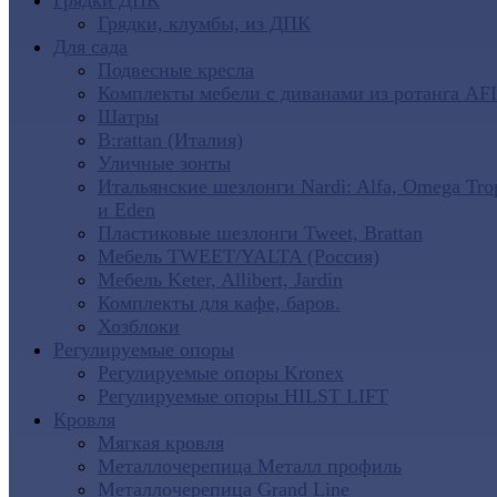
Грядки ДПК
Грядки, клумбы, из ДПК
Для сада
Подвесные кресла
Комплекты мебели с диванами из ротанга AF
Шатры
B:rattan (Италия)
Уличные зонты
Итальянские шезлонги Nardi: Alfa, Omega Tro
и Eden
Пластиковые шезлонги Tweet, Brattan
Мебель TWEET/YALTA (Россия)
Мебель Keter, Allibert, Jardin
Комплекты для кафе, баров.
Хозблоки
Регулируемые опоры
Регулируемые опоры Kronex
Регулируемые опоры HILST LIFT
Кровля
Мягкая кровля
Металлочерепица Металл профиль
Металлочерепица Grand Line