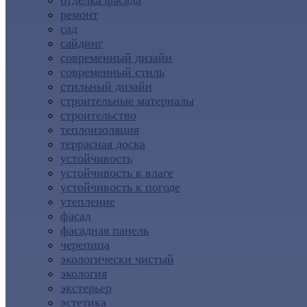
отделка фасада
ремонт
сад
сайдинг
современный дизайн
современный стиль
стильный дизайн
строительные материалы
строительство
теплоизоляция
террасная доска
устойчивость
устойчивость к влаге
устойчивость к погоде
утепление
фасад
фасадная панель
черепица
экологически чистый
экология
экстерьер
эстетика