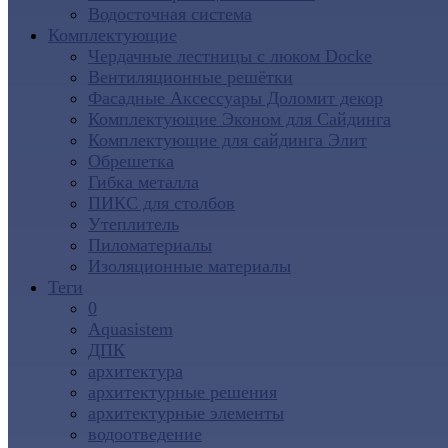
Водосточная система
Комплектующие
Чердачные лестницы с люком Docke
Вентиляционные решётки
Фасадные Аксессуары Доломит декор
Комплектующие Эконом для Сайдинга
Комплектующие для cайдинга Элит
Обрешетка
Гибка металла
ПИКС для столбов
Утеплитель
Пиломатериалы
Изоляционные материалы
Теги
0
Aquasistem
ДПК
архитектура
архитектурные решения
архитектурные элементы
водоотведение