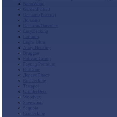
NanoWood
GardenParkett
Deckart (Россия)
Доломит
Deckron/Darvolex
EasyDecking
Latitudo
Legro Ultra
Altay Decking
Bruggan
Polivan Group
Faynag Premium
OutDoor
ДеревоПласт
RusDecking
Terrapol
GrinderDeco
Woodvex
Savewood
Sequoia
Ecodecking