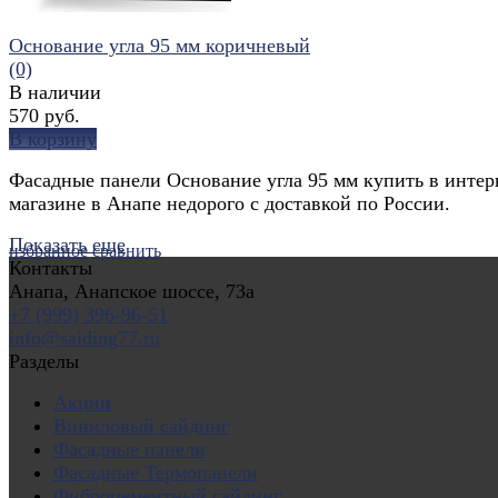
Основание угла 95 мм коричневый
(0)
В наличии
570 руб.
В корзину
Фасадные панели Основание угла 95 мм купить в интер
магазине в Анапе недорого с доставкой по России.
Показать еще
избранное
сравнить
Контакты
Анапа, Анапское шоссе, 73а
+7 (999) 396-96-51
info@saiding77.ru
Разделы
Акции
Виниловый сайдинг
Фасадные панели
Фасадные Термопанели
Фиброцементный сайдинг