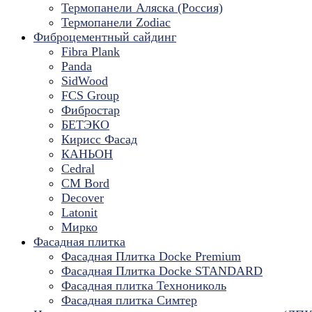
Термопанели Аляска (Россия)
Термопанели Zodiac
Фиброцементный сайдинг
Fibra Plank
Panda
SidWood
FCS Group
Фибростар
БЕТЭКО
Кирисс Фасад
КАНЬОН
Cedral
CM Bord
Decover
Latonit
Мирко
Фасадная плитка
Фасадная Плитка Docke Premium
Фасадная Плитка Docke STANDARD
Фасадная плитка Технониколь
Фасадная плитка Симтер