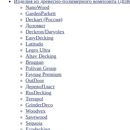
Изделия из древесно-полимерного композита (ДПК
NanoWood
GardenParkett
Deckart (Россия)
Доломит
Deckron/Darvolex
EasyDecking
Latitudo
Legro Ultra
Altay Decking
Bruggan
Polivan Group
Faynag Premium
OutDoor
ДеревоПласт
RusDecking
Terrapol
GrinderDeco
Woodvex
Savewood
Sequoia
Ecodecking