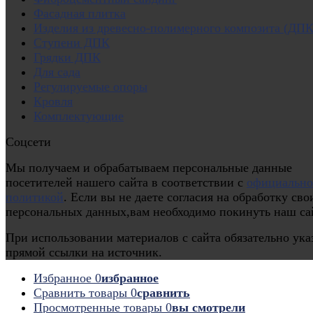
Фасадная плитка
Изделия из древесно-полимерного композита (ДПК
Ступени ДПК
Грядки ДПК
Для сада
Регулируемые опоры
Кровля
Комплектующие
Соцсети
Мы получаем и обрабатываем персональные данные
посетителей нашего сайта в соответствии с
официальн
политикой
. Если вы не даете согласия на обработку сво
персональных данных,вам необходимо покинуть наш са
При использовании материалов с сайта обязательно ука
прямой ссылки на источник.
Избранное
0
избранное
Сравнить товары
0
сравнить
Просмотренные товары
0
вы смотрели