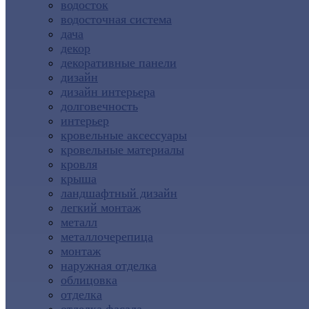
водосток
водосточная система
дача
декор
декоративные панели
дизайн
дизайн интерьера
долговечность
интерьер
кровельные аксессуары
кровельные материалы
кровля
крыша
ландшафтный дизайн
легкий монтаж
металл
металлочерепица
монтаж
наружная отделка
облицовка
отделка