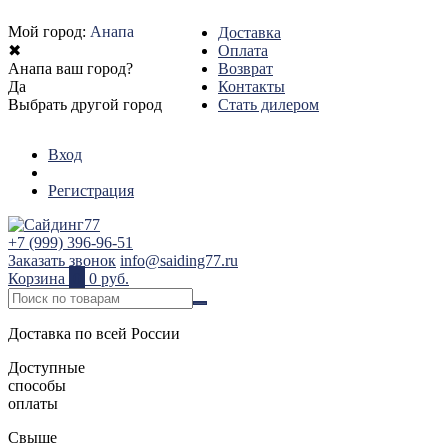
Мой город:
Анапа
Доставка
✖
Оплата
Анапа ваш город?
Возврат
Да
Контакты
Выбрать другой город
Стать дилером
Вход
Регистрация
+7 (999) 396-96-51
Заказать звонок
info@saiding77.ru
Корзина
0
0 руб.
Доставка по всей России
Доступные
способы
оплаты
Свыше